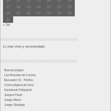
10
11
12
13
14
15
16
17
18
19
20
21
22
23
24
25
26
27
28
29
30
31
« Jul
Lo más visto y recomendado
Buscar juegos
Las Recetas de Cocina
Buscador I.E - Firefox
Como página de inico
Facebook Frikipandi
Juegos Flash
Juego Mario
Juego Shangai