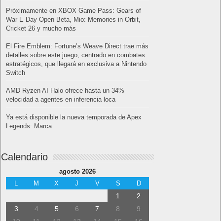
Próximamente en XBOX Game Pass: Gears of
War E-Day Open Beta, Mio: Memories in Orbit,
Cricket 26 y mucho más
El Fire Emblem: Fortune’s Weave Direct trae más
detalles sobre este juego, centrado en combates
estratégicos, que llegará en exclusiva a Nintendo
Switch
AMD Ryzen AI Halo ofrece hasta un 34%
velocidad a agentes en inferencia loca
Ya está disponible la nueva temporada de Apex
Legends: Marca
Calendario
agosto 2026
L
M
X
J
V
S
D
1
2
3
4
5
6
7
8
9