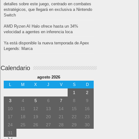
detalles sobre este juego, centrado en combates
estratégicos, que llegará en exclusiva a Nintendo
Switch
AMD Ryzen AI Halo ofrece hasta un 34%
velocidad a agentes en inferencia loca
Ya está disponible la nueva temporada de Apex
Legends: Marca
Calendario
agosto 2026
L
M
X
J
V
S
D
1
2
3
4
5
6
7
8
9
10
11
12
13
14
15
16
17
18
19
20
21
22
23
24
25
26
27
28
29
30
31