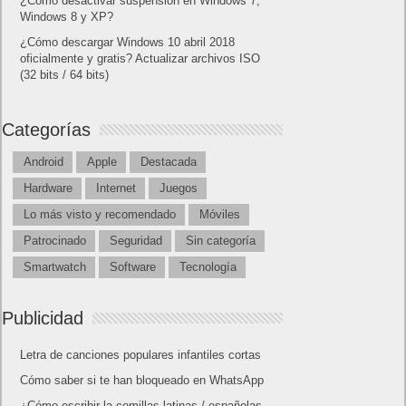
¿Cómo desactivar suspensión en Windows 7,
Windows 8 y XP?
¿Cómo descargar Windows 10 abril 2018
oficialmente y gratis? Actualizar archivos ISO
(32 bits / 64 bits)
Categorías
Android
Apple
Destacada
Hardware
Internet
Juegos
Lo más visto y recomendado
Móviles
Patrocinado
Seguridad
Sin categoría
Smartwatch
Software
Tecnología
Publicidad
Letra de canciones populares infantiles cortas
Cómo saber si te han bloqueado en WhatsApp
¿Cómo escribir la comillas latinas / españolas