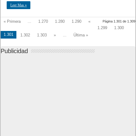
Leer Mas »
« Primera
...
1.270
1.280
1.290
«
Página 1.301 de 1.309
1.299
1.300
1.301
1.302
1.303
»
...
Última »
Publicidad