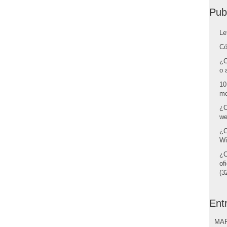
Pub
Le
Có
¿C
o 
10
mo
¿C
we
¿C
Wi
¿C
of
(32
Ent
MAR