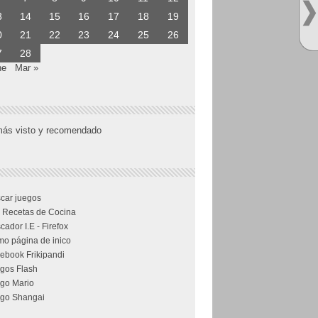
3
14
15
16
17
18
19
0
21
22
23
24
25
26
7
28
ne
Mar »
más visto y recomendado
car juegos
 Recetas de Cocina
cador I.E - Firefox
o página de inico
ebook Frikipandi
gos Flash
go Mario
go Shangai