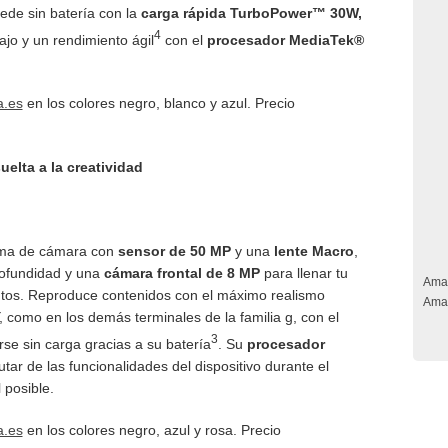
uede sin batería con la
carga rápida
TurboPower™ 30W,
4
ajo y un rendimiento ágil
con el
procesador
MediaTek®
a.es
en los colores negro, blanco y azul. Precio
uelta a la creatividad
ema de cámara con
sensor de 50 MP
y una
lente Macro
,
rofundidad y una
cámara frontal de 8 MP
para llenar tu
Ama
ntos. Reproduce contenidos con el máximo realismo
Ama
, como en los demás terminales de la familia g, con el
3
e sin carga gracias a su batería
. Su
procesador
utar de las funcionalidades del dispositivo durante el
 posible.
a.es
en los colores negro, azul y rosa. Precio