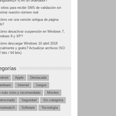
angulares(« ») en un ordenador?
 sitios para recibir SMS de validación sin
strar nuestro número real
ómo ver una versión antigua de página
b?
ómo desactivar suspensión en Windows 7,
ndows 8 y XP?
ómo descargar Windows 10 abril 2018
icialmente y gratis? Actualizar archivos ISO
 bits / 64 bits)
egorías
ndroid
Apple
Destacada
ardware
Internet
Juegos
o más visto y recomendado
Móviles
atrocinado
Seguridad
Sin categoría
martwatch
Software
Tecnología