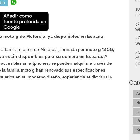
o 
dIn
10
mo
¿C
we
a moto g de Motorola, ya disponibles en España
¿C
Wi
la familia moto g de Motorola, formada por
moto g73 5G,
¿C
a están disponibles para su compra en España.
A
of
y accesibles smartphones, se pueden adquirir a través de
(32
e la familia moto g han renovado sus especificaciones
usuarios en su moderno diseño, experiencia audiovisual y
Cat
A
H
L
P
S