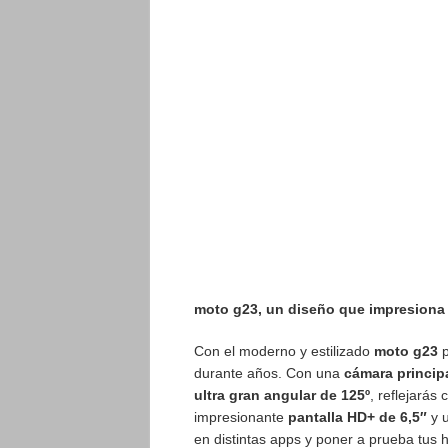
moto g23, un diseño que impresiona
Con el moderno y estilizado
moto g23
p
durante años. Con una
cámara princip
ultra gran angular de 125º
, reflejarás
impresionante
pantalla HD+ de 6,5″
y 
en distintas apps y poner a prueba tus h