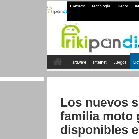
Contacto
Tecnología
Juegos
In
Hardware
Internet
Juegos
Móv
Los nuevos s
familia moto 
disponibles 