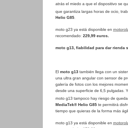
atrás el miedo a que el dispositivo se q
que garantiza largas horas de ocio, trab
Helio G85
.
moto g23 ya está disponible en
motorol
recomendado:
229,99 euros.
moto g13, fiabilidad para dar rienda s
El
moto g13
también llega con un sist
una ultra gran angular con sensor de p
galería de fotos con los mejores mome
desde una superficie de 6,5 pulgadas. Y
moto g13 tampoco hay riesgo de quedars
MediaTek® Helio G85
te permitirá disfr
tiempo que quieras de la forma más ágil
moto g13 ya está disponible en
motorol