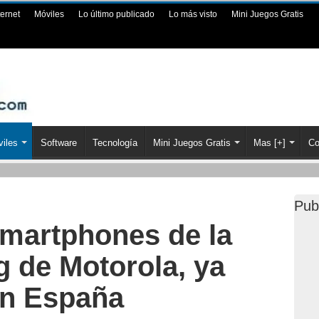
ternet
Móviles
Lo último publicado
Lo más visto
Mini Juegos Gratis
iles
Software
Tecnología
Mini Juegos Gratis
Mas [+]
Co
Pub
martphones de la
g de Motorola, ya
en España