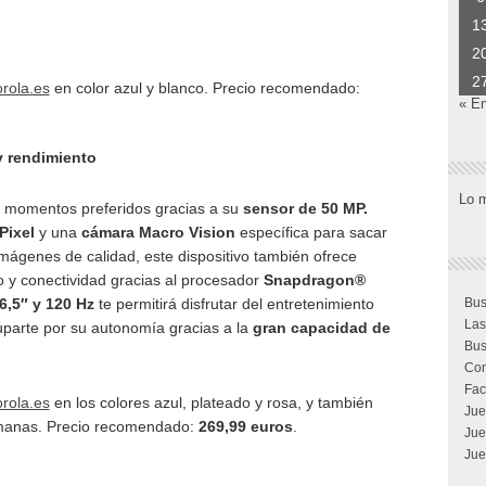
1
2
2
rola.es
en color azul y blanco. Precio recomendado:
« E
y rendimiento
Lo 
 momentos preferidos gracias a su
sensor de 50 MP.
Pixel
y una
cámara Macro Vision
específica para sacar
ágenes de calidad, este dispositivo también ofrece
o y conectividad gracias al procesador
Snapdragon®
Bus
6,5″ y 120 Hz
te permitirá disfrutar del entretenimiento
Las
parte por su autonomía gracias a la
gran capacidad de
Bus
Com
Fac
rola.es
en los colores azul, plateado y rosa, y también
Jue
semanas. Precio recomendado:
269,99 euros
.
Jue
Jue