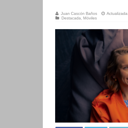
Juan Cascón Baños
Actualizada
Destacada
,
Móviles