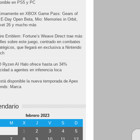
onible en PS5 y PC
ximamente en XBOX Game Pass: Gears of
E-Day Open Beta, Mio: Memories in Orbit,
cket 26 y mucho más
ire Emblem: Fortune’s Weave Direct trae más
lles sobre este juego, centrado en combates
atégicos, que llegará en exclusiva a Nintendo
tch
 Ryzen AI Halo ofrece hasta un 34%
cidad a agentes en inferencia loca
stá disponible la nueva temporada de Apex
ends: Marca
endario
febrero 2023
M
X
J
V
S
D
1
2
3
4
5
7
8
9
10
11
12