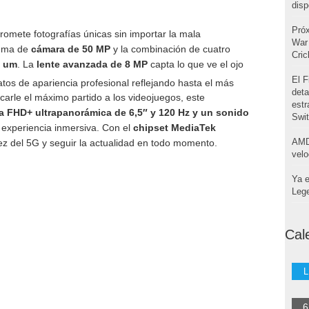
disp
Pró
promete fotografías únicas sin importar la mala
War 
tema de
cámara de 50 MP
y la combinación de cuatro
Cri
0 um
. La
lente avanzada de 8 MP
capta lo que ve el ojo
El F
atos de apariencia profesional reflejando hasta el más
deta
carle el máximo partido a los videojuegos, este
estr
a FHD+ ultrapanorámica de 6,5″ y 120 Hz y un sonido
Swi
a experiencia inmersiva. Con el
chipset MediaTek
AMD
ez del 5G y seguir la actualidad en todo momento.
velo
Ya e
Leg
Cal
L
6