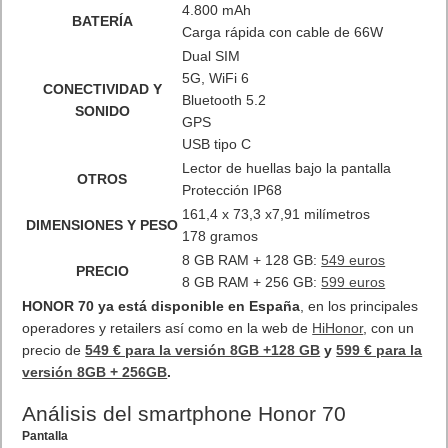
con cable. Incluye un sistema inteligente de ahorro de energía.
Estar conectados todo el día y no perdernos nada ya es
posible gracias a esta batería de larga duración, que garantiza
una experiencia fluida e ininterrumpida.
HONOR 70 es, además, el primer smartphone de la serie N de
HONOR que cuenta con la última versión de
HONOR Magic UI
6.1 basada en Android 12
, que ofrece una serie de funciones
mejoradas y personalizadas para la productividad, al tiempo
que proporciona una experiencia exclusiva, más inteligente y
pensada para disfrutar.
En resumen
, un gran móvil en relación calidad precio. Muy
bien construido, materiales de calidad, buena potencia y
cámara sobresaliente. Todo encaja y funciona perfectamente y
a un precio más que interesante. Honor ha dado en el clavo
con este modelo. El Honor 70 llega como el buque insignia de
la marca para este año, su apuesta fuerte para Europa y
España. Si no quieres gastarte los 1000 euros como mínimo de
un Smartphone de gama alta este cumple por un precio menor.