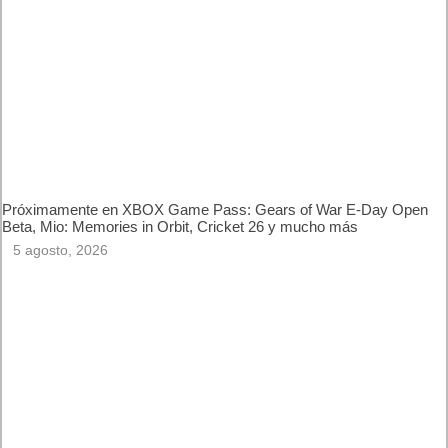
USB tipo C
Lector de huellas bajo la pantalla
OTROS
Protección IP68
DIMENSIONES Y
161,4 x 73,3 x7,91 milímetros
PESO
178 gramos
8 GB RAM + 128 GB:
549 euros
PRECIO
8 GB RAM + 256 GB:
599 euros
HONOR 70 ya está disponible en España
, en los principales
operadores y retailers así como en la web de
HiHonor
, con un
precio de
549 € para la versión 8GB +128 GB
y
599 € para la
versión 8GB + 256GB
.
Análisis del smartphone Honor 70
Pantalla
Cámara