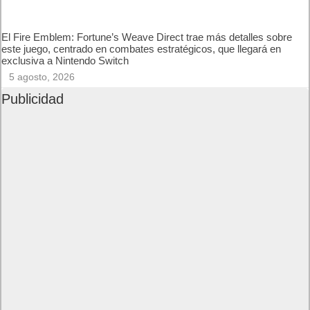
Procesador
Acabado
Batería
Conectividad
Honor 70 un gran móvil en relación calidad precio. Muy bien
construido, materiales de calidad, buena potencia y cámara
sobresaliente. Todo encaja y funciona perfectamente y a un precio
más que interesante
User Rating:
Be the first one !