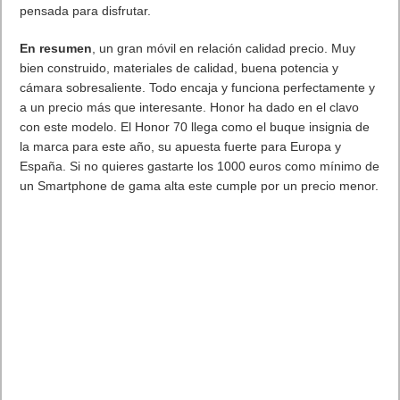
amplios o primeros planos con una calidad de imagen
excepcional. También, su parte frontal, incorpora una Cámara
Super Clear Selfie de 32MP perfecto para conseguir selfies
únicos con gran nivel de detalle.
HONOR 70 cuenta con HONOR Image Engine, la solución de
cámara de vanguardia de HONOR que permite que el
hardware funcione al unísono con la IA y los algoritmos para
ofrecer al usuario imágenes de alta definición y calidad
insuperable.
HONOR presenta por primera vez la función
Multivideo
Autoseguimiento
Vlog
, pionera en el sector. Esta tecnología
permite reproducir vlogs de retrato que siguen a una persona
concreta en un vídeo de grupo y genera dos vídeos de alta
definición simultáneamente. Perfecto para ofrecer opciones
infinitas a los creadores de vídeo.
Pantalla
Dispone de una pantalla OLED curva de 6,67”, que se adapta