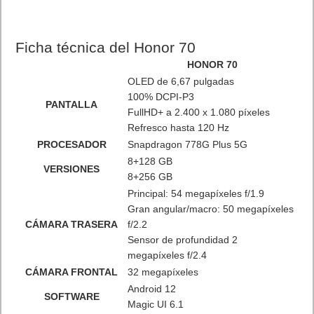
perfectamente a la mano y que ofrece una experiencia de
visionado sin límites. Su tasa de refresco 120Hz, que aporta
mayor fluidez a las imágenes observadas en pantalla. Perfecto
para los más jugones
La pantalla de HONOR 70 admite 1.070 millones de colores,
100% DCI-P3 y HDR 10+,
lo que se traduce en una calidad de
imagen con colores vivos, con una espectacular nitidez y
definición. La incorporación de la tecnología de atenuación por
modulación de ancho de pulso (PWM) de 1920 Hz, líder del
sector, proporciona una experiencia de visualización cómoda
incluso en entornos de poca luminosidad.
Batería y carga
Súper carga y súper batería para tener súper libertad y poder
usarlo sin límites estés donde estés. Para proporcionar un uso
ininterrumpido del dispositivo, HONOR 70 hace gala de una
batería de gran capacidad, de 4800mAh, provista de la
tecnología HONOR SuperCharge de 66W con la que es posible
cargar el teléfono desde un 3% a un 60% en solo 20 minutos