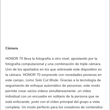
Crystal Silver, como los diamantes, esta tonalidad juega con
la luz y la refleja, creando sorprendentes efectos
geométricos
Los sistemas biométricos funcionan muy bien
. El lector de
huellas, en pantalla, resuelve bien y rápido en cuanto ponemos
la huella y el reconocimiento facial también funciona muy bien y
la conectividad 5G, Wifi 6 o Bluetooth 5.2 van muy bien. Solo
hemos hecha en falta el conector mini jack de audio que
últimamente ha desaparecido de todos los móviles para tener
un diseño ultrafino pero que se soluciona con un auriculares
Bluetooth.