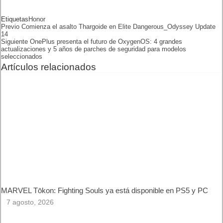
PROCESADOR
Snapdragon 778G Plus 5G
8+128 GB
VERSIONES
8+256 GB
Principal: 54 megapíxeles f/1.9
Gran angular/macro: 50
CÁMARA TRASERA
megapíxeles f/2.2
Sensor de profundidad 2
megapíxeles f/2.4
CÁMARA FRONTAL
32 megapíxeles
Android 12
SOFTWARE
Magic UI 6.1
4.800 mAh
BATERÍA
Carga rápida con cable de 66W
Dual SIM
5G, WiFi 6
CONECTIVIDAD Y
Bluetooth 5.2
SONIDO
GPS