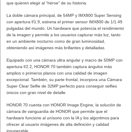
Procesador
Su procesador Qualcomm Snapdragon 778G Plus 5G de 6nm,
apoyado por dos de las innovaciones tecnológicas pioneras de
HONOR – GPU Turbo X y OS Turbo X- mejora su rendimiento y
las tareas de alto uso gráfico, dando respuesta en tiempo real
y ofreciendo mayor potencia para disfrutar de una experiencia