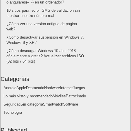
Próximamente en XBOX Game Pass: Gears of War E-Day
Open Beta, Mio: Memories in Orbit, Cricket 26 y mucho más
5 agosto, 2026
El Fire Emblem: Fortune’s Weave Direct trae más detalles
sobre este juego, centrado en combates estratégicos, que
llegará en exclusiva a Nintendo Switch