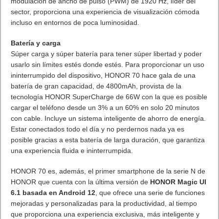
HONOR 70 lleva la fotografía a otro nivel, apostando por la
fotografía computacional y una combinación de triple cámara .
Uno de los apartados en los que sobresale este dispositivo es
la cámara. HONOR 70 sorprende con novedades pioneras en
este campo, como
Solo Cut Mode
. Gracias a la tecnología de
seguimiento de enfoque automático de personas, este modo
permite crear varios vídeos simultáneamente: un vídeo
individual con un encuadre en solitario de la persona que se
está enfocando, junto con el vídeo principal del grupo a vista
completa. Un modo perfecto para los creadores de contenidos
que quieren elegir al “héroe” de su historia.
La doble cámara principal, de 54MP y IMX800 Super Sensing
con apertura f/1.9, estrena el primer sensor IMX800 de 1/1.49
pulgadas del mundo. Un hardware que potencia el rendimiento
de la imagen y permite a los usuarios capturar más luz, tanto
en un ambiente nocturno como de gran luminosidad,
obteniendo así imágenes más brillantes y detalladas.
Equipado con una cámara ultra angular y macro de 50MP con
apertura f/2.2, HONOR 70 también captura ángulos más