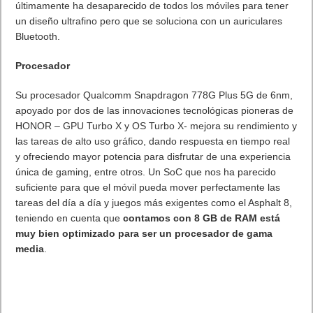
Diseño
El diseño es otro de los puntos fuertes de HONOR 70.
Ultraligero y con una estética premium. . Atrapa todas las
miradas. Cautiva por su diseño de vanguardia. Ultraligero,
elegante y simplemente deslumbrante. Su pantalla simétrica de
doble curvatura, con un grosor de sólo 7,91 mm y 178
gramos de peso no suponen ningún problema para los bolsillos
pequeños.
El Honor 70 es ergonómico y cómodo pese a ser grande,
además de ser relativamente ligero para su tamaño.
Destacan los singulares colores de este dispositivo que,
inspirándose en las piedras preciosas, se presenta en tonos
elegantes y pensados para deslumbrar:
Midnight Black
Emerald Green