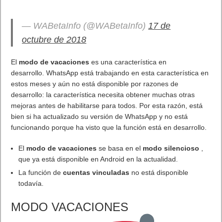
una determinada lista de sitios web, con lo que el usuario
podrá configurar si quiere dar su consentimiento con un clic. En
este caso, según publica Google, Chrome marcará su
extensión con un círculo y una sombra para indicar la solicitud
de acceso a un sitio en específico.
A lo mencionado hay que sumar la comunicación entre
dispositivos con Bluetooth de forma segura por medio de la
herramienta ‘Web Bluetooth’, o la introducción de un
decodificador de video en formato AV1.
AV1
es un
códec
de
próxima generación respaldado
por
la
industria
para una transmisión de vídeo más eficiente y de
mejor calidad. La compresión de vídeo ve una mejora del 30%
en comparación con el estándar VP9 actual. Chrome 70
agrega solo un decodificador AV1 a Chrome OS, macOS,
Windows y Linux, con capacidades de codificación aún no
incluidas.
Dados los ahorros de datos, especialmente en dispositivos
móviles y la transmisión de HD sin problemas,
YouTube planea