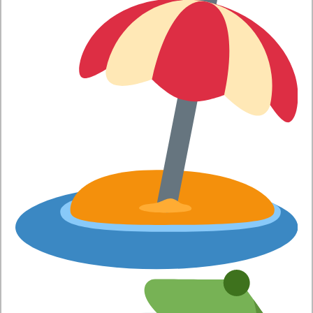
adoptar
AV1 y tiene una
lista
de
reproducción
de
lanzamiento
Beta
de 14 videos. En los navegadores compatibles, los
usuarios pueden dirigirse a la
lista de experimentos de
TestTube
de YouTube y seleccionar «Preferir AV1 para SD».
La compañía ha anunciado que el nuevo Chrome 70 estará
disponible en los próximos días o semanas para dispositivos
Windows, Mac y Linux.
. Leer artículo completo en Frikipandi
Las novedades del
navegador Google Chrome 70
.
Etiquetas
Chrome
Google
internet
navegador
Previo
Análisis Shadow of the Tomb Raider