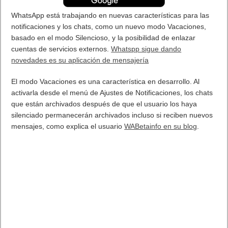
progresivas de escritorio ejecutables desde el menú de inicio,
soporte para iniciar sesión en cuentas de aplicaciones
mediante sistemas de autenticación de llave asimétrica y una
opción para desactivar el inicio de sesión automático al usar
servicios Google.
Google está
lanzando
la próxima versión del navegador a Mac,
Windows y Linux. Aunque no es una versión principal, Chrome
70 incluye más advertencias HTTP y un mejor estado de inicio
de sesión en la cuenta de Google.
La compañía ha informado de los cambios comprendidos en
esta nueva actualización por medio de una publicación en su
blog de desarrolladores. La primera modificación permite
instalar en el escritorio aplicaciones web progresivas (WPA), las
cuales son programas ubicados en sitios web que continúan en
ejecución en segundo plano después de cerrarse las páginas.
Con Chrome 70 se pueden instalar estas aplicaciones y
posteriormente activarlas desde el menú de inicio.
Otra de las novedades es la introducción de soporte ‘Public