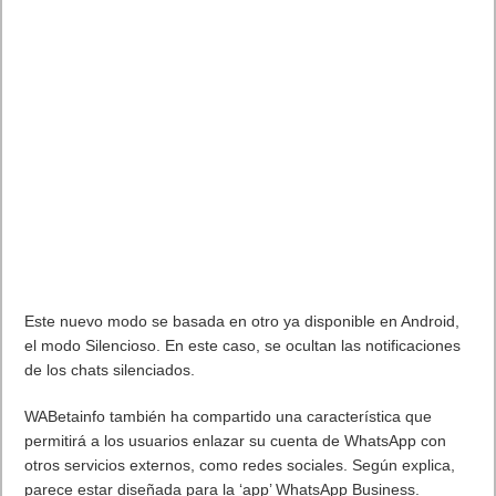
Key Credential’ para iniciar sesión con llaves asimétricas, lo
cual, según Google, «permite a las aplicaciones web crear y
utilizar credenciales sólidas y certificadas criptográficamente»
para reforzar la autenticación. Con esto, los usuarios podrán
hacer uso de herramientas de identificación en dos pasos
como el acceso mediante huellas dactilares.
Chrome 70 continúa con el impulso de adopción de
HTTPS
al
mostrar una
advertencia de «No seguro»
y un icono rojo
cuando los usuarios ingresan contraseñas u otros datos
personales en cualquier página HTTP
PASO ATRÁS EN LA SINCRONIZACIÓN AUTOMÁTICA
La sincronización y el registro automático de las cuentas
Google al utilizar alguno de los servicios de la compañía fue
una característica introducida en la versión 69 del navegador y,
según afirma Venture Beat, ahora se ha introducido la opción
de desactivar el inicio de sesión.