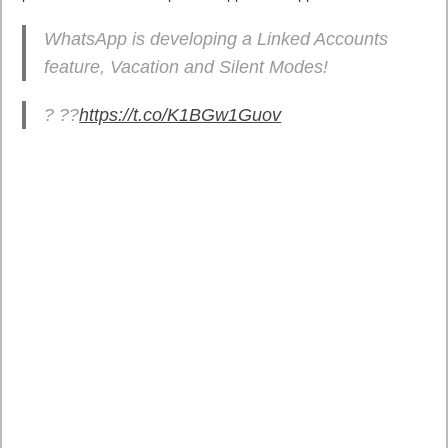
No obstante, la vinculación automática seguirá configurada
como aspecto predeterminado, por lo que habrá que
desactivarlo de forma manual.
Google también incorpora una interfaz de usuario que muestra
el estado de la sincronización, continúa Venture Beat. En caso
de eliminar las ‘cookies’, el navegador borrará también
aquellas relativas a la autenticación de usuario, por lo que las
sesiones se cerrarán.
OPTIMIZACIÓN DE JAVA Y RESTRICCIÓN DE PERMISOS
Junto a esto, Chrome 70 introduce nombres para identificar los
distintos ‘workers’ utilizados para agilizar el procesamiento de
operaciones Java. Según Google, estas herramientas se usan
para mover la programación JavaScript del hilo principal al
fondo, lo que permite que los sitios web no se bloqueen al
ejecutarse una operación Java compleja.
Otra de las novedades presentes en el nuevo Chrome es la
restricción de los permisos ‘host’ para extensiones dentro de