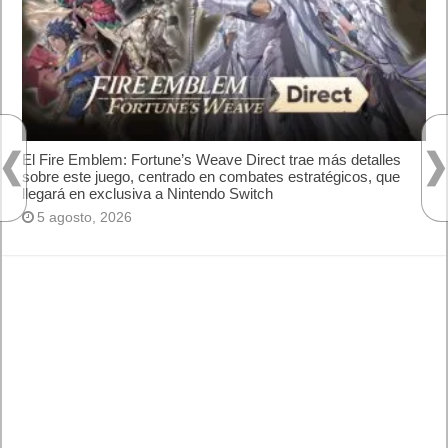
web?
¿Cómo desactivar suspensión en Windows 7,
Windows 8 y XP?
¿Cómo descargar Windows 10 abril 2018
oficialmente y gratis? Actualizar archivos ISO
(32 bits / 64 bits)
Categorías
Android
Apple
Destacada
Hardware
Internet
Juegos
Lo más visto y recomendado
Móviles
Patrocinado
Seguridad
Sin categoría
Smartwatch
Software
Tecnología
Publicidad
Letra de canciones populares infantiles cortas
Cómo saber si te han bloqueado en WhatsApp