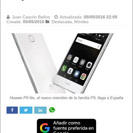
Contraseña
Juan Cascón Baños
Actualizada:
05/05/2016 22:02
Creada:
04/05/2016
Destacada
,
Internet
Diez claves para configurar una contraseña segura