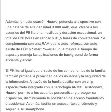
6.- Llaves USB personalizadas
y cifradas
en las que se
guardan las credenciales de acceso a todas las aplicaciones.
7.- Herramientas gratuitas como
Latch
, una especie de
candado personal para evitar accesos no autorizados a los
servicios más utilizados.
8.- Soluciones de biometría
, ya sean desde las más
comunes, como la lectura de huellas dactilares, hasta otras
más avanzadas, como las de reconocimiento de iris o hasta
de la forma de la oreja, o acelerómetros en la muñeca para
monitorizar diferentes registros.
9.- Contraseñas en wearables.
Ya existen pulseras que
miden el pulso cardíaco y que se utilizan como alternativas a
las contraseñas ya que identifican al usuario de forma
remota, incluso para realizar pagos.
10.- Tokens virtuales
que utilizan información previamente
registrada y muestran una imagen única generada de forma
temporal en la pantalla del dispositivo.
En resumen, utilizar una
contraseña segura
para proteger el
acceso a cualquier dispositivo o aplicaciones es una cuestión