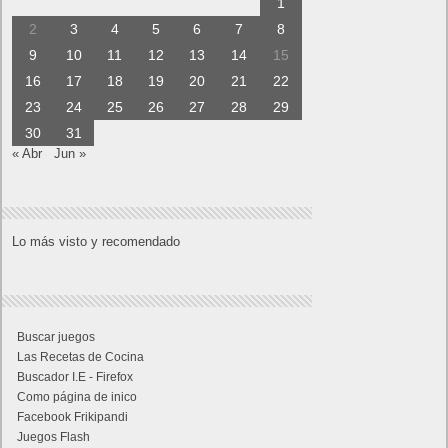
Próximamente en XBOX Game Pass: Gears of
War E-Day Open Beta, Mio: Memories in Orbit,
Cricket 26 y mucho más
El Fire Emblem: Fortune’s Weave Direct trae más
detalles sobre este juego, centrado en combates
estratégicos, que llegará en exclusiva a Nintendo
Switch
AMD Ryzen AI Halo ofrece hasta un 34%
velocidad a agentes en inferencia loca
Ya está disponible la nueva temporada de Apex
Legends: Marca
Calendario
mayo 2016
L
M
X
J
V
S
D
1
2
3
4
5
6
7
8
9
10
11
12
13
14
15
16
17
18
19
20
21
22
23
24
25
26
27
28
29
30
31