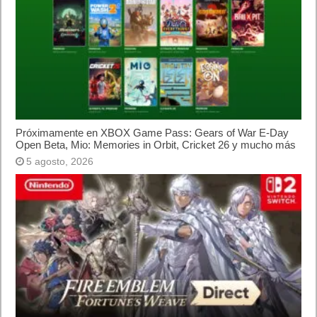
Próximamente en XBOX Game Pass: Gears of War E-Day Open
Beta, Mio: Memories in Orbit, Cricket 26 y mucho más
5 agosto, 2026
El Fire Emblem: Fortune’s Weave Direct trae más detalles sobre
este juego, centrado en combates estratégicos, que llegará en
exclusiva a Nintendo Switch
5 agosto, 2026