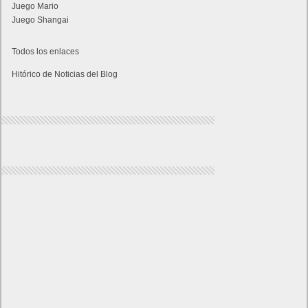
« Abr
Jun »
Lo más visto y recomendado
Buscar juegos
Las Recetas de Cocina
Buscador I.E - Firefox
Como página de inico
Facebook Frikipandi
Juegos Flash
Juego Mario
Juego Shangai
Todos los enlaces
Hitórico de Noticias del Blog