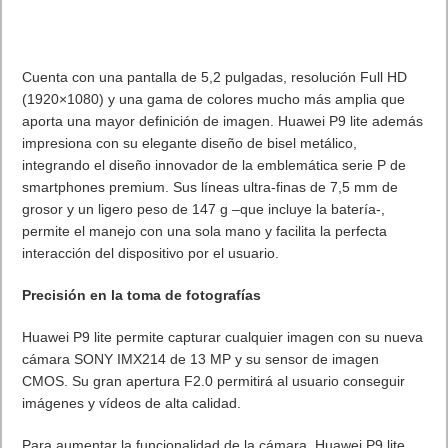
Según datos de
ESET
, la mayor empresa de seguridad
informática con sede en la Unión Europea, todavía hoy,
muchos usuarios utilizan la misma contraseña para todos los
servicios online y principalmente se eligen expresiones muy
fáciles de recordar, como el nombre al revés, el DNI o a la
fecha de nacimiento. Peor aún es que para evitar olvidos se
escriben las contraseñas en lugares muy cercanos al
dispositivo, como debajo del ratón, en papeles pegados a la
pantalla o incluso en archivos dentro del ordenador. Por ello,
ESET recomienda:
Diez claves para configurar una
contraseña segura
1.- No compartir las contraseñas
con nadie ni escribirlas o
enviarlas por correo o por servicios de mensajería. La única
forma de garantizar su seguridad es memorizándolas. Si no
es posible, es mejor guardarlas en un archivo cifrado al que
sólo pueda acceder el usuario.
2.- Utilizar credenciales diferentes
para cada aplicación o
programa, de forma que si, por cualquier causa, alguien