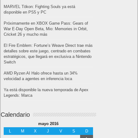
Publicidad
Letra de canciones populares infantiles cortas
Cómo saber si te han bloqueado en WhatsApp
¿Cómo escribir la comillas latinas / españolas
o angulares(« ») en un ordenador?
10 sitios para recibir SMS de validación sin
mostrar nuestro número real
¿Cómo ver una versión antigua de página
web?
¿Cómo desactivar suspensión en Windows 7,
Windows 8 y XP?
¿Cómo descargar Windows 10 abril 2018
oficialmente y gratis? Actualizar archivos ISO
(32 bits / 64 bits)
Entradas recientes
MARVEL Tōkon: Fighting Souls ya está
disponible en PS5 y PC