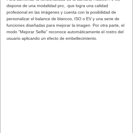
roba una contraseña no pueda acceder a ningún otro
servicio.
3.- Crear contraseñas fuertes
: con al menos 10 caracteres,
combinando mayúsculas y minúsculas, números y
caracteres especiales. En la medida de lo posible, no deben
estar en ningún diccionario o basarse en información
personal.
4.- Modificar las contraseñas
de forma regular o cuando
sospechemos que hemos sufrido un incidente que las haya
comprometido, pero sin olvidar que deben ser siempre
difíciles de adivinar.
“
Las contraseñas son como el guardia de seguridad que se
coloca en la entrada de una empresa para evitar que entren
personas no deseadas y permiten salvaguardar nuestra
identidad digital a la hora de realizar pagos o compras, publicar
en redes sociales o incluso cuando queremos conocer gente
”,
asegura Josep Albors, director del laboratorio de ESET
España. “
Por ello es fundamental contar con contraseñas
robustas o con herramientas de seguridad que nos permitan