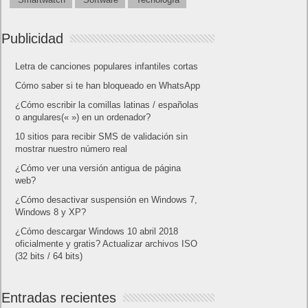
¿Cómo escribir la comillas latinas / españolas
o angulares(« ») en un ordenador?
10 sitios para recibir SMS de validación sin
mostrar nuestro número real
¿Cómo ver una versión antigua de página
web?
¿Cómo desactivar suspensión en Windows 7,
Windows 8 y XP?
¿Cómo descargar Windows 10 abril 2018
oficialmente y gratis? Actualizar archivos ISO
(32 bits / 64 bits)
Categorías
Android
Apple
Destacada
Hardware
Internet
Juegos
Lo más visto y recomendado
Móviles
Patrocinado
Seguridad
Sin categoría
Smartwatch
Software
Tecnología