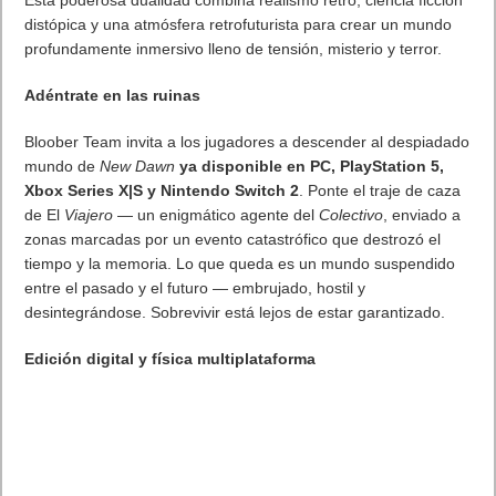
Etiquetas
Turtle Beach
Previo
Rayman, 30 años de una leyenda: ¿Qué le deparará el futuro al
héroe de Ubisoft?
Siguiente
Cronos The New Dawn – Tráiler oficial de lanzamiento
Artículos relacionados
MARVEL Tōkon: Fighting Souls ya está disponible en PS5 y PC
7 agosto, 2026