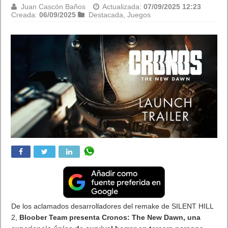
Beach, ya están
disponibles
Juan Cascón Baños
Actualizada:
05/09/2025 15:15
Creada:
05/09/2025
Destacada
,
Hardware