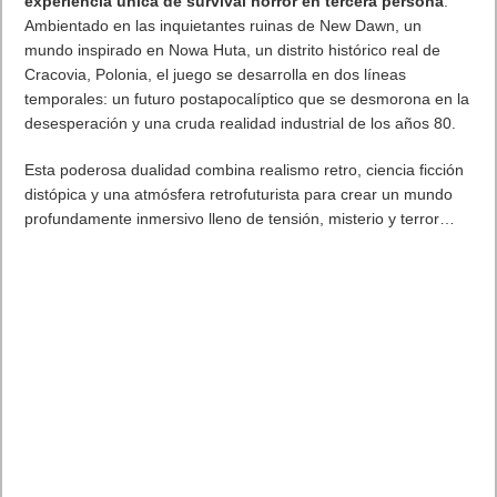
El fabricante líder de accesorios para juegos
Turtle
Beach
Corporation
(Nasdaq: TBCH) anunció hoy que ya están
disponibles sus primeros auriculares para juegos con licencia
oficial para Nintendo Switch™ 2,
los auriculares con cable
Turtle Beach Airlite Fit
. Los auriculares
Turtle Beach Airlite
Fit
se presentaron a principios de este año como auriculares
con licencia oficial para las consolas Nintendo Switch
ampliando así la popularidad de los auriculares
PDP
Airlite
originales, uno de los 3 auriculares más vendidos para
las consolas Nintendo Switch (1). Los nuevos modelos
Airlite
Fit
ahora tienen licencia oficial para Nintendo Switch 2 y
ofrecen la misma comodidad liviana y audio de juego inmersivo
por el que se conoce a la serie, y ahora cuentan con una
insignia de Nintendo Switch 2 y llegan en una nueva
combinación de colores Negro Carbón, así como en Blanco y
Negro.