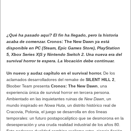
competitivos. Las almohadillas elevadas de punto de jersey
sobre la oreja ofrecen una comodidad excepcional, lo que
permite a los jugadores escuchar cada agudo y bajo profundo
mientras bloquean eficazmente el ruido externo. El elegante
micrófono con cancelación de ruido garantiza que el chat de
voz se escuche claramente y se puede voltear hacia arriba
para silenciarlo. La versátil conexión de audio de 3,5 mm es
totalmente compatible con todas las consolas Nintendo Switch.
Para más información sobre los últimos productos y accesorios
de Turtle Beach, visita
www.turtlebeach.com
. Leer artículo completo en Frikipandi
Los auriculares Airlite Fit
con licencia oficial para Switch 2 de Turtle Beach, ya están
disponibles
.