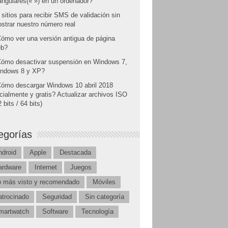
angulares(« ») en un ordenador?
 sitios para recibir SMS de validación sin
strar nuestro número real
ómo ver una versión antigua de página
b?
ómo desactivar suspensión en Windows 7,
ndows 8 y XP?
ómo descargar Windows 10 abril 2018
icialmente y gratis? Actualizar archivos ISO
 bits / 64 bits)
egorías
ndroid
Apple
Destacada
ardware
Internet
Juegos
o más visto y recomendado
Móviles
atrocinado
Seguridad
Sin categoría
martwatch
Software
Tecnología