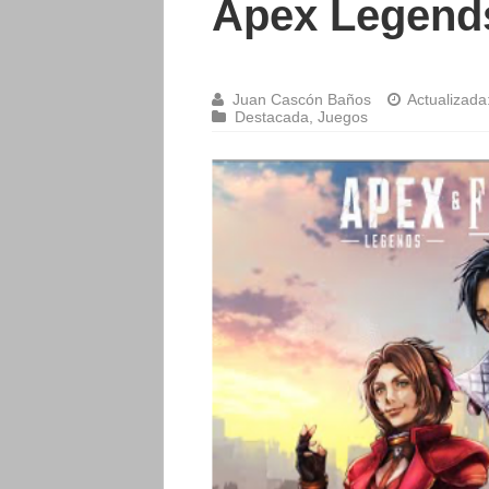
Apex Legend
Juan Cascón Baños
Actualizada
Destacada
,
Juegos