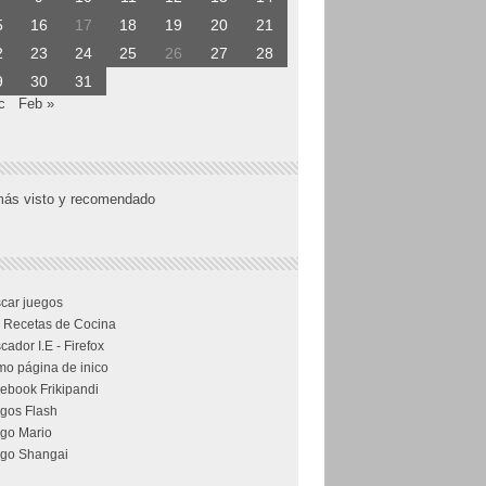
5
16
17
18
19
20
21
2
23
24
25
26
27
28
9
30
31
c
Feb »
más visto y recomendado
car juegos
 Recetas de Cocina
cador I.E - Firefox
o página de inico
ebook Frikipandi
gos Flash
go Mario
go Shangai