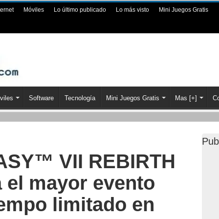
ternet
Móviles
Lo último publicado
Lo más visto
Mini Juegos Gratis
viles
Software
Tecnología
Mini Juegos Gratis
Mas [+]
Co
Pub
ASY™ VII REBIRTH
a el mayor evento
iempo limitado en