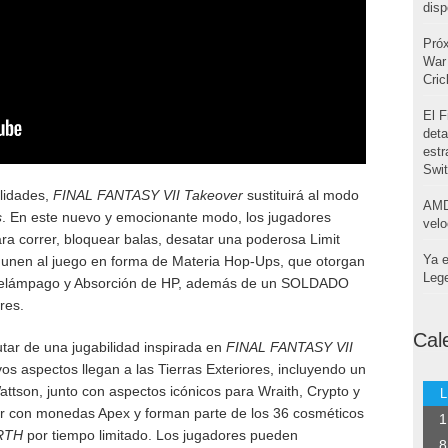
disp
Pró
War 
Cri
El F
deta
estr
Swi
ilidades,
FINAL FANTASY VII Takeover
sustituirá al modo
AMD
s
. En este nuevo y emocionante modo, los jugadores
velo
ra correr, bloquear balas, desatar una poderosa Limit
Ya e
unen al juego en forma de Materia Hop-Ups, que otorgan
Leg
 relámpago y Absorción de HP, además de un SOLDADO
res.
Cal
utar de una jugabilidad inspirada en
FINAL FANTASY VII
vos aspectos llegan a las Tierras Exteriores, incluyendo un
ttson, junto con aspectos icónicos para Wraith, Crypto y
L
 con monedas Apex y forman parte de los 36 cosméticos
1
IRTH
por tiempo limitado. Los jugadores pueden
8