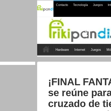
Contacto
Tecnología
Juegos
In
Hardware
Internet
Juegos
Mó
¡FINAL FANT
se reúne par
cruzado de t