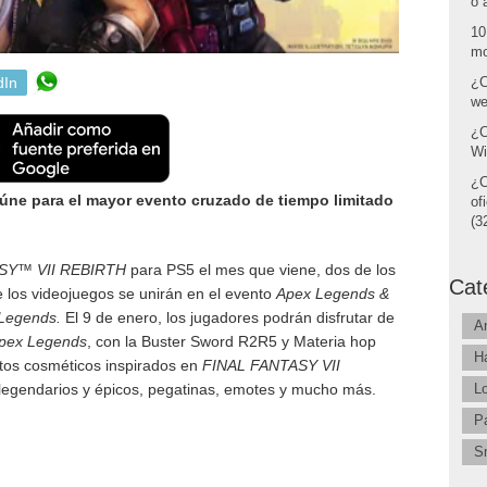
o 
10
mo
dIn
¿C
we
¿C
Wi
¿C
úne para el mayor evento cruzado de tiempo limitado
of
(32
SY™ VII REBIRTH
para PS5 el mes que viene, dos de los
Cat
los videojuegos se unirán en el evento
Apex Legends &
Legends.
El 9 de enero, los jugadores podrán disfrutar de
A
pex Legends
, con la Buster Sword R2R5 y Materia hop
H
etos cosméticos inspirados en
FINAL FANTASY VII
legendarios y épicos, pegatinas, emotes y mucho más.
L
P
S