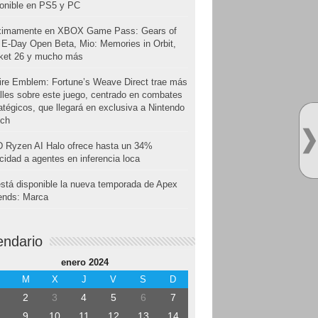
onible en PS5 y PC
ximamente en XBOX Game Pass: Gears of
E-Day Open Beta, Mio: Memories in Orbit,
cket 26 y mucho más
ire Emblem: Fortune’s Weave Direct trae más
lles sobre este juego, centrado en combates
atégicos, que llegará en exclusiva a Nintendo
tch
 Ryzen AI Halo ofrece hasta un 34%
cidad a agentes en inferencia loca
stá disponible la nueva temporada de Apex
ends: Marca
endario
enero 2024
M
X
J
V
S
D
2
3
4
5
6
7
9
10
11
12
13
14