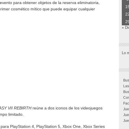
ento para obtener objetos de la reserva eliminatoria,
1
 primer cosmético mítico que puede equipar cualquier
2
2
« Di
Lo 
Bus
Las
Bus
Com
Fac
ASY VII REBIRTH
reúne a dos iconos de los videojuegos
Jue
mpo limitado.
Jue
Jue
 para PlayStation 4, PlayStation 5, Xbox One, Xbox Series