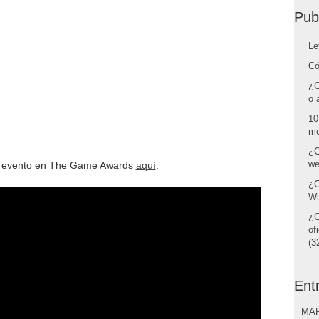
Pub
Le
Có
¿C
o 
10
mo
¿C
we
del evento en The Game Awards
aquí
.
¿C
Wi
¿C
of
(32
Ent
MAR