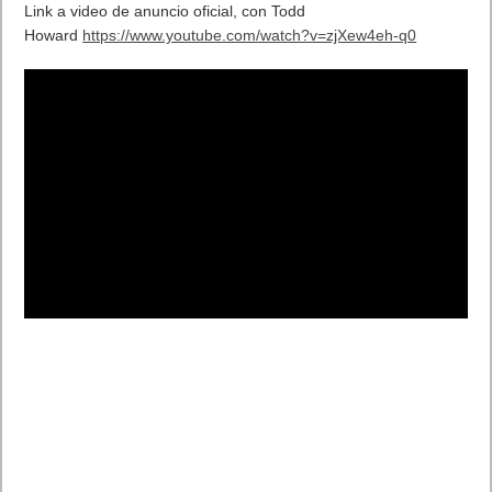
Link a video de anuncio oficial, con Todd
Howard
https://www.youtube.com/watch?v=zjXew4eh-q0