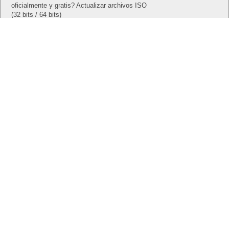
oficialmente y gratis? Actualizar archivos ISO
(32 bits / 64 bits)
Categorías
Android
Apple
Destacada
Hardware
Internet
Juegos
Lo más visto y recomendado
Móviles
Patrocinado
Seguridad
Sin categoría
Smartwatch
Software
Tecnología
Publicidad
Letra de canciones populares infantiles cortas
Cómo saber si te han bloqueado en WhatsApp
¿Cómo escribir la comillas latinas / españolas
o angulares(« ») en un ordenador?
10 sitios para recibir SMS de validación sin