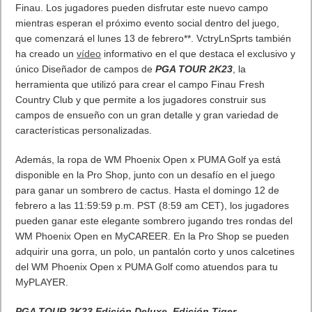
Finau. Los jugadores pueden disfrutar este nuevo campo
mientras esperan el próximo evento social dentro del juego,
que comenzará el lunes 13 de febrero**. VctryLnSprts también
ha creado un
vídeo
informativo en el que destaca el exclusivo y
único Diseñador de campos de
PGA TOUR 2K23
, la
herramienta que utilizó para crear el campo Finau Fresh
Country Club y que permite a los jugadores construir sus
campos de ensueño con un gran detalle y gran variedad de
características personalizadas.
Además, la ropa de WM Phoenix Open x PUMA Golf ya está
disponible en la Pro Shop, junto con un desafío en el juego
para ganar un sombrero de cactus. Hasta el domingo 12 de
febrero a las 11:59:59 p.m. PST (8:59 am CET), los jugadores
pueden ganar este elegante sombrero jugando tres rondas del
WM Phoenix Open en MyCAREER. En la Pro Shop se pueden
adquirir una gorra, un polo, un pantalón corto y unos calcetines
del WM Phoenix Open x PUMA Golf como atuendos para tu
MyPLAYER.
PGA TOUR 2K23
Edición Deluxe
,
Edición Tiger