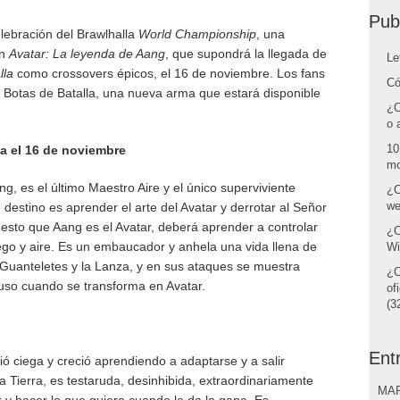
Pub
elebración del Brawlhalla
World Championship
, una
on
Avatar: La leyenda de Aang
, que supondrá la llegada de
Le
lla
como crossovers épicos, el 16 de noviembre. Los fans
Có
 Botas de Batalla, una nueva arma que estará disponible
¿C
o 
10
a el 16 de noviembre
mo
, es el último Maestro Aire y el único superviviente
¿C
we
destino es aprender el arte del Avatar y derrotar al Señor
esto que Aang es el Avatar, deberá aprender a controlar
¿C
uego y aire. Es un embaucador y anhela una vida llena de
Wi
 Guanteletes y la Lanza, y en sus ataques se muestra
¿C
uso cuando se transforma en Avatar.
of
(32
Ent
ió ciega y creció aprendiendo a adaptarse y a salir
 Tierra, es testaruda, desinhibida, extraordinariamente
MAR
 y hacer lo que quiera cuando le da la gana. Es