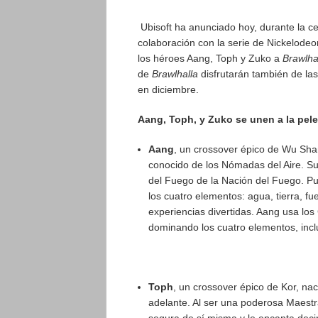
Ubisoft ha anunciado hoy, durante la c
colaboración con la serie de Nickelode
los héroes Aang, Toph y Zuko a
Brawlha
de
Brawlhalla
disfrutarán también de las
en diciembre.
Aang, Toph, y Zuko se unen a la pele
Aang
, un crossover épico de Wu Shang
conocido de los Nómadas del Aire. Su 
del Fuego de la Nación del Fuego. Pu
los cuatro elementos: agua, tierra, f
experiencias divertidas. Aang usa los
dominando los cuatro elementos, incl
Toph
, un crossover épico de Kor, nac
adelante. Al ser una poderosa Maestra
segura de sí misma y le encanta decir