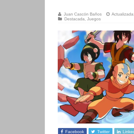
Juan Cascón Baños
Actualizada
Destacada
,
Juegos
Facebook
Twitter
Linke