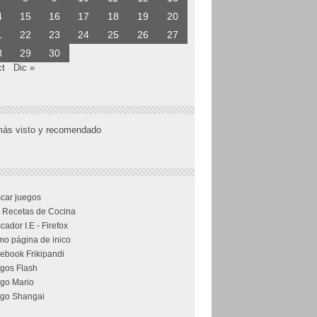
4
15
16
17
18
19
20
1
22
23
24
25
26
27
8
29
30
ct
Dic »
más visto y recomendado
car juegos
 Recetas de Cocina
cador I.E - Firefox
o página de inico
ebook Frikipandi
gos Flash
go Mario
go Shangai