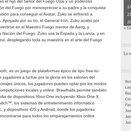
 es el hijo del Señor del Fuego Ozai y un poderoso
1
ón del Fuego por menospreciar a su padre y la conquista
sión para conseguir el Avatar, Zuko se enfrentó a
2
s. Apoyado por su tío, el General Iroh, Zuko acabó por
2
onvertirse en el Maestro Fuego mentor de Aang, y
« O
a Nación del Fuego.​ Zuko usa la Espada y la Lanza, y en
Azul, desplegando toda su maestría en el arte del Fuego
Lo 
th, es un juego de plataformas épico de tipo free-to-
jugadores a luchar por la gloria en los salones del
Bus
sonajes únicos, los jugadores pueden optar por los modos
Las
ompeticiones locales y online. Brawlhalla permite también
Bus
milia de dispositivos Xbox One incluyendo Xbox One X,
Com
itch™, los sistemas de entretenimiento informático
Fac
, y dispositivos iOS y Android, donde los jugadores
Jue
 encontrarse para todos los emparejamientos online
Jue
Jue