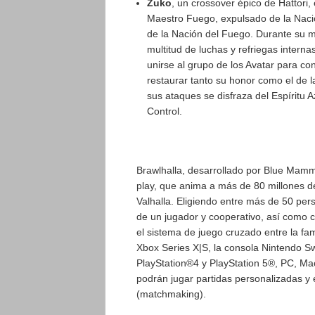
Zuko
, un crossover épico de Hattori,
Maestro Fuego, expulsado de la Naci
de la Nación del Fuego. Durante su mi
multitud de luchas y refriegas interna
unirse al grupo de los Avatar para c
restaurar tanto su honor como el de l
sus ataques se disfraza del Espíritu 
Control.
Brawlhalla, desarrollado por Blue Mammo
play, que anima a más de 80 millones de 
Valhalla. Eligiendo entre más de 50 per
de un jugador y cooperativo, así como c
el sistema de juego cruzado entre la fa
Xbox Series X|S, la consola Nintendo Sw
PlayStation®4 y PlayStation 5®, PC, Mac
podrán jugar partidas personalizadas y
(matchmaking).