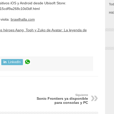
itivos iOS y Android desde Ubisoft Store:
Tod
3315cdf9a268c10d3df.html
Hit
 visita:
brawlhalla.com
s héroes Aang, Toph y Zuko de Avatar: La leyenda de
LinkedIn
Siguiente
Sonic Frontiers ya disponible
para consolas y PC