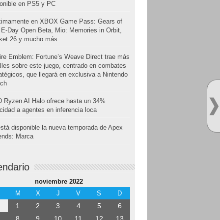
onible en PS5 y PC
ximamente en XBOX Game Pass: Gears of
E-Day Open Beta, Mio: Memories in Orbit,
cket 26 y mucho más
ire Emblem: Fortune’s Weave Direct trae más
lles sobre este juego, centrado en combates
atégicos, que llegará en exclusiva a Nintendo
tch
 Ryzen AI Halo ofrece hasta un 34%
cidad a agentes en inferencia loca
stá disponible la nueva temporada de Apex
ends: Marca
endario
noviembre 2022
M
X
J
V
S
D
1
2
3
4
5
6
8
9
10
11
12
13