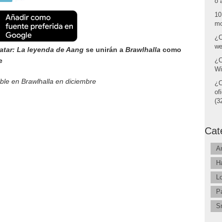
o 
10
mo
¿C
we
atar: La leyenda de Aang
se unirán a
Brawlhalla
como
e
¿C
Wi
le en Brawlhalla en diciembre
¿C
of
(32
Cat
A
H
L
P
S