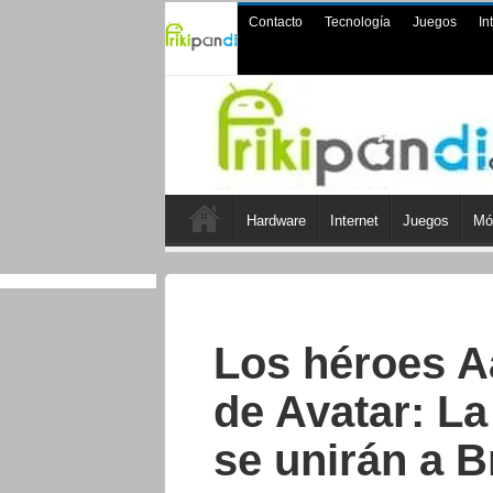
Contacto
Tecnología
Juegos
In
Hardware
Internet
Juegos
Mó
Los héroes A
de Avatar: L
se unirán a B