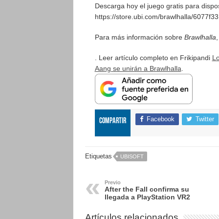
Descarga hoy el juego gratis para dispos
https://store.ubi.com/brawlhalla/6077f
Para más información sobre
Brawlhalla
,
. Leer artículo completo en Frikipandi
Lo
Aang se unirán a Brawlhalla
.
Facebook
Twitter
Compartir
Etiquetas
UBISOFT
Previo
After the Fall confirma su
llegada a PlayStation VR2
Artículos relacionados