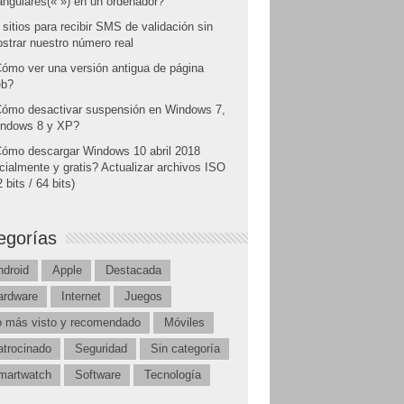
angulares(« ») en un ordenador?
 sitios para recibir SMS de validación sin
strar nuestro número real
ómo ver una versión antigua de página
b?
ómo desactivar suspensión en Windows 7,
ndows 8 y XP?
ómo descargar Windows 10 abril 2018
icialmente y gratis? Actualizar archivos ISO
 bits / 64 bits)
egorías
ndroid
Apple
Destacada
ardware
Internet
Juegos
o más visto y recomendado
Móviles
atrocinado
Seguridad
Sin categoría
martwatch
Software
Tecnología