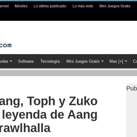
ternet
Móviles
Lo último publicado
Lo más visto
Mini Juegos Gratis
viles
Software
Tecnología
Mini Juegos Gratis
Mas [+]
Co
Pub
ang, Toph y Zuko
a leyenda de Aang
rawlhalla