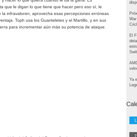
disp
a que le digan lo que tiene que hacer pero eso sí, le
la infravaloren, aprovecha esas percepciones erróneas
Pró
War 
ntaja. Toph usa los Guanteletes y el Martillo, y en sus
Cri
tierra para incrementar aún más su potencia de ataque.
El F
deta
estr
Swi
AMD
velo
Ya e
Leg
Cal
L
7