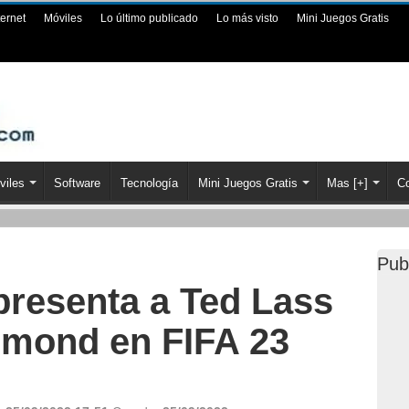
ternet
Móviles
Lo último publicado
Lo más visto
Mini Juegos Gratis
viles
Software
Tecnología
Mini Juegos Gratis
Mas [+]
Co
Pub
resenta a Ted Lass
hmond en FIFA 23