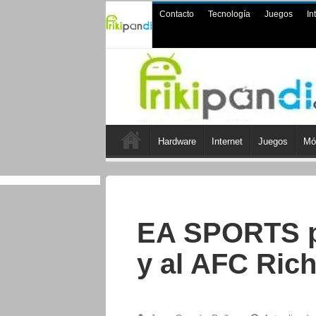
Contacto
Tecnología
Juegos
In
Hardware
Internet
Juegos
Mó
EA SPORTS p
y al AFC Ric