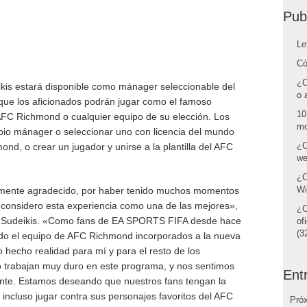
Pub
Le
Có
¿C
kis estará disponible como mánager seleccionable del
o 
ue los aficionados podrán jugar como el famoso
10
 AFC Richmond o cualquier equipo de su elección. Los
mo
io mánager o seleccionar uno con licencia del mundo
¿C
ond, o crear un jugador y unirse a la plantilla del AFC
we
¿C
Wi
amente agradecido, por haber tenido muchos momentos
y considero esta experiencia como una de las mejores»,
¿C
n Sudeikis. «Como fans de EA SPORTS FIFA desde hace
of
(32
odo el equipo de AFC Richmond incorporados a la nueva
 hecho realidad para mí y para el resto de los
 trabajan muy duro en este programa, y nos sentimos
Ent
nte. Estamos deseando que nuestros fans tengan la
 incluso jugar contra sus personajes favoritos del AFC
Pró