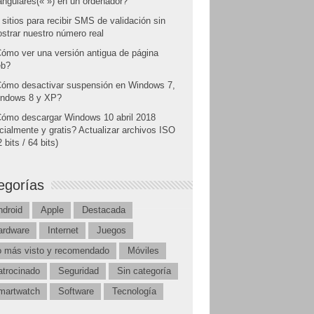
angulares(« ») en un ordenador?
 sitios para recibir SMS de validación sin
strar nuestro número real
ómo ver una versión antigua de página
b?
ómo desactivar suspensión en Windows 7,
ndows 8 y XP?
ómo descargar Windows 10 abril 2018
icialmente y gratis? Actualizar archivos ISO
 bits / 64 bits)
egorías
ndroid
Apple
Destacada
ardware
Internet
Juegos
o más visto y recomendado
Móviles
atrocinado
Seguridad
Sin categoría
martwatch
Software
Tecnología