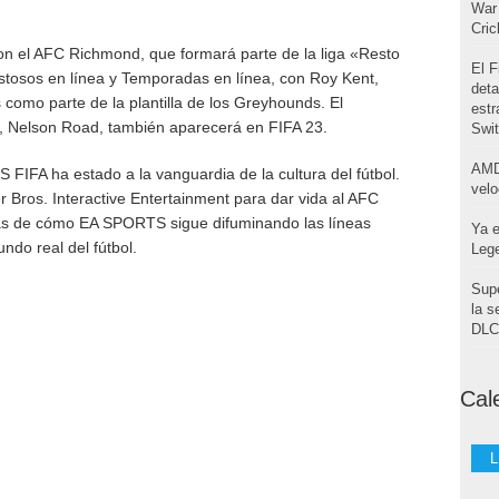
War 
Cri
on el AFC Richmond, que formará parte de la liga «Resto
El F
stosos en línea y Temporadas en línea, con Roy Kent,
deta
como parte de la plantilla de los Greyhounds. El
estr
 Nelson Road, también aparecerá en FIFA 23.
Swi
AMD
FIFA ha estado a la vanguardia de la cultura del fútbol.
velo
 Bros. Interactive Entertainment para dar vida al AFC
ás de cómo EA SPORTS sigue difuminando las líneas
Ya e
undo real del fútbol.
Leg
Supe
la s
DLC 
Cal
L