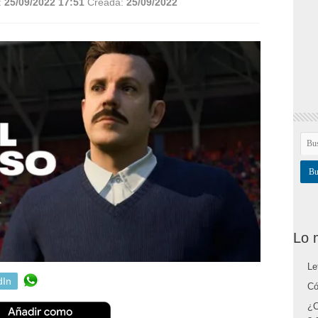
:
25/09/2022 17:51
Creada:
25/09/2022
Lo 
Le
dIn
Có
¿C