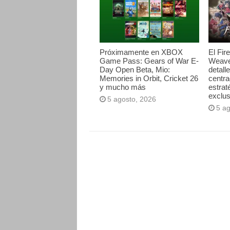
Próximamente en XBOX
El Fir
Game Pass: Gears of War E-
Weave
Day Open Beta, Mio:
detall
Memories in Orbit, Cricket 26
centr
y mucho más
estrat
exclus
5 agosto, 2026
5 a