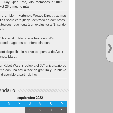
E-Day Open Beta, Mio: Memories in Orbit,
cket 26 y mucho más
ire Emblem: Fortune’s Weave Direct trae más
lles sobre este juego, centrado en combates
atégicos, que llegará en exclusiva a Nintendo
tch
 Ryzen AI Halo ofrece hasta un 34%
cidad a agentes en inferencia loca
stá disponible la nueva temporada de Apex
ends: Marca
r Robot Wars Y celebra el 35º aniversario de
erie con una actualización gratuita y un nuevo
disponible a partir de hoy
endario
septiembre 2022
M
X
J
V
S
D
1
2
3
4