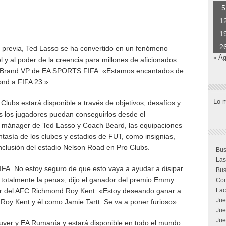
5
1
1
2
 previa, Ted Lasso se ha convertido en un fenómeno
« A
ol y al poder de la creencia para millones de aficionados
n, Brand VP de EA SPORTS FIFA. «Estamos encantados de
ond a FIFA 23.»
Lo 
Clubs estará disponible a través de objetivos, desafíos y
 los jugadores puedan conseguirlos desde el
de mánager de Ted Lasso y Coach Beard, las equipaciones
tasía de los clubes y estadios de FUT, como insignias,
clusión del estadio Nelson Road en Pro Clubs.
Bus
Las
FIFA. No estoy seguro de que esto vaya a ayudar a disipar
Bus
 totalmente la pena», dijo el ganador del premio Emmy
Com
ador del AFC Richmond Roy Kent. «Estoy deseando ganar a
Fac
Jue
Roy Kent y él como Jamie Tartt. Se va a poner furioso».
Jue
Jue
uver y EA Rumanía y estará disponible en todo el mundo