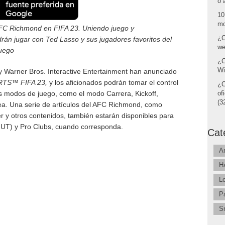
o 
10
mo
FC Richmond en FIFA 23. Uniendo juego y
¿C
drán jugar con Ted Lasso y sus jugadores favoritos del
we
uego
¿C
Wi
y Warner Bros. Interactive Entertainment han anunciado
RTS™ FIFA 23,
y los aficionados podrán tomar el control
¿C
les modos de juego, como el modo Carrera, Kickoff,
of
(32
ea. Una serie de artículos del AFC Richmond, como
er y otros contenidos, también estarán disponibles para
UT) y Pro Clubs, cuando corresponda.
Cat
A
H
L
P
S