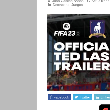
Juan Cascón Baños
Actualizada
Destacada
,
Juegos
Facebook
Twitter
Linke