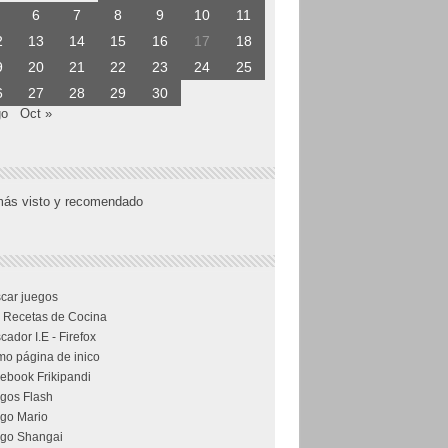
6
7
8
9
10
11
2
13
14
15
16
17
18
9
20
21
22
23
24
25
6
27
28
29
30
go
Oct »
más visto y recomendado
car juegos
 Recetas de Cocina
cador I.E - Firefox
o página de inico
ebook Frikipandi
gos Flash
go Mario
go Shangai