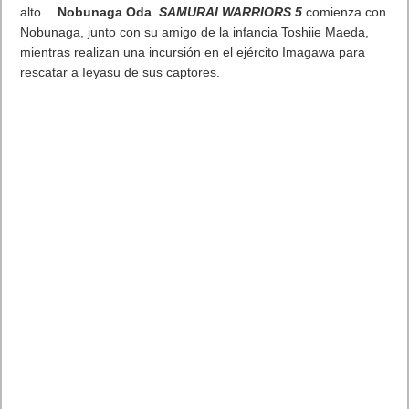
management futbolístico, GT Manager se lanza con la
ambición de unirse a F1 Manager, en el top de los rankings de
descargas y de la crítica.
Los juegos de carreras para móviles raramente han alcanzado
las primeras posiciones en los ranking de mobile, por la
habitual falta de precisión y la calidad de la experiencia,
inherente al reducido tamaño de las pantallas de móvil. No así,
GT Manager se posiciona en el segmento de alto crecimiento
de la gestión deportiva, en línea con otros títulos concebidos
específicamente para mobile en la categoría de carreras (una
categoría que representa el 5% de los beneficios actuales de
juegos para móvil). GT Manager se juega en formato vertical y
ofrece sesiones de juego breves, para ser disfrutadas según el
ritmo habitual de uso del smartphone.
GT Manager: sofisticado y accesible, un equilibrio
perfecto para los fans del management de automovilismo
En este título, los jugadores se enfrentan al desafío de dominar
el arte de la gestión de un equipo de automovilismo, a través