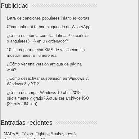
Amazon Prime
Amazon Prime Vídeo
Powered by
Frikipandi.com
.
Juan Cascón
Todos los derechos
reservados.
©
Home page
Copyright © 2019
Shangai
|
Como página de inico
|
Añadir
Buscador I.E - Firefox
|
Twitter
|
Facebook
|
Sitemap
|
Contacto