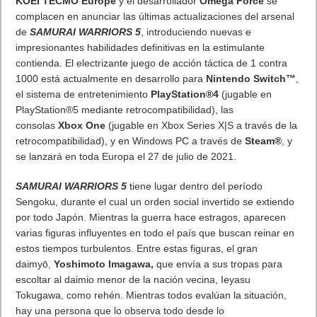
En consonancia con el ascenso de un nuevo género dentro de
la categoría de carreras de motor, GT Manager - desarrollado
por el estudio francés, The Tiny Digital Factory - permite a los
jugadores crear su propio equipo en el inmisericorde escenario
de la competición automovilística. Está disponible ya en todas
las tiendas de Apps, GT Manager y ofrece la más fidedigna
experiencia de gestión de deportes de motor del mercado.
Un juego nuevo que se enraíza en el legado de y Digital
Factory
GT Manager
es el resultado de más de 10 años de experiencia
en el desarrollo de videojuegos de carreras por parte del
equipo de The Tiny Digital Factory, en cuyo currículo destaca la
colaboración con Codemasters y Eden Games para el
codesarrollo del videojuego oficial de F1 que han descargado
16 millones de jugadores en el mundo y que juegan
diariamente 150.000 usuarios.
En la medida en que ofrece contenido y características sin
precedentes, comparables a los mejores juegos de