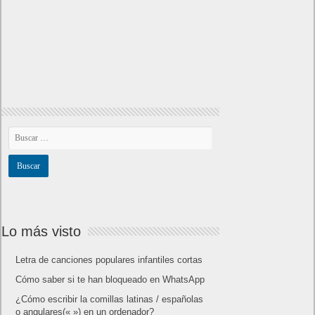
22
23
24
25
26
27
28
29
30
31
« Feb
Abr »
Lo más visto y recomendado
Buscar juegos
Las Recetas de Cocina
Buscador I.E - Firefox
Como página de inico
Facebook Frikipandi
Juegos Flash
Juego Mario
Juego Shangai
Todos los enlaces
Hitórico de Noticias del Blog