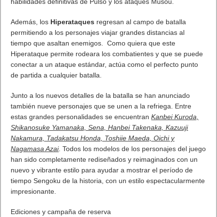
escudería, antes, durante y después de la carrera. Desde el
centro de desarrollo y desde la sede de su equipo, tomarán las
grandes decisiones que tienen que ver con la gestión del
presupuesto del equipo y la inversión. Desde las fábricas, los
jugadores pueden -según incrementa su experiencia y sus
inversiones- gestiona más y más aspectos de la vida del
equipo desde el entrenamiento a la búsqueda de sponsors.
En pista, la estrategia es esencial para destacar ante los
rivales. Ser más veloz no es la única opción para ganar.
Cuestiones como el desgaste de los neumáticos, la
configuración del vehículo y toda la información que
proporciona el equipo deportivo tendrá un impacto decisivo en
el resultado de la carrera.
“GT Manager
ha sido concebido por un equipo con muchos
años de experiencia en el desarrollo de videojuegos de
carreras y es el resultado de una larga experiencia. Nos
enorgullece ofrecer el primer título completamente
desarrollado, producido y editado por nuestro estudio en Lyon