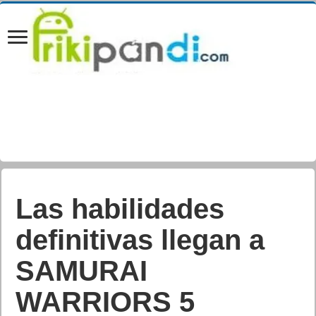
The Tiny Digital
Factory lanza GT
MANAGER, un juego
de gestión de