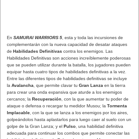
de una experiencia centrada tanto en el management como en
la toma de decisiones desde boxes
Este juego ofrece una profunda experiencia inmersiva en el
universo de la automoción y la gestión de GT. Cada jugador
asume el papel de un joven manager que reforzará su
experiencia y red de contactos a través de encuentros con
líderes y expertos. Ingenieros, mecánicos, sponsors… son tan
importantes como los conductores en competición. La habilidad
de cada jugador para mejorar sus destrezas le permitirá
marcar la diferencia en el modo Career. Esta evolución
progresiva combina tanto sofisticación como accesibilidad a la
experiencia.
Además, GT Manager presenta una amplia gama de
automóviles oficiales de GT así como pistas de competición
totalmente fidedignas, lo que maximiza la autenticidad y
emoción de la experiencia de juego.
GT Manager : Una experiencia inmersiva desde boxes
Los jugadores pueden decidir cada mínimo detalle de su