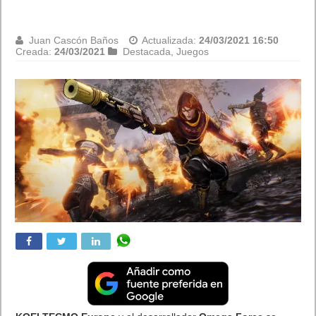
escuderías para iOS
y Android
Comunicae
Actualizada:
24/03/2021 16:06
Creada:
24/03/2021
Internet
De Silverstone (GB) a las pistas del campeonato italiano de Imola…
GT Manager permite a sus jugadores gestionar los mayores equipos
de Gran Turismo del mundo y competir en los circuitos de carreras
más icónicos del planeta. En consonancia con el as...
De Silverstone (GB) a las pistas del campeonato italiano de
Imola… GT Manager permite a sus jugadores gestionar los
mayores equipos de Gran Turismo del mundo y competir en los
circuitos de carreras más icónicos del planeta.