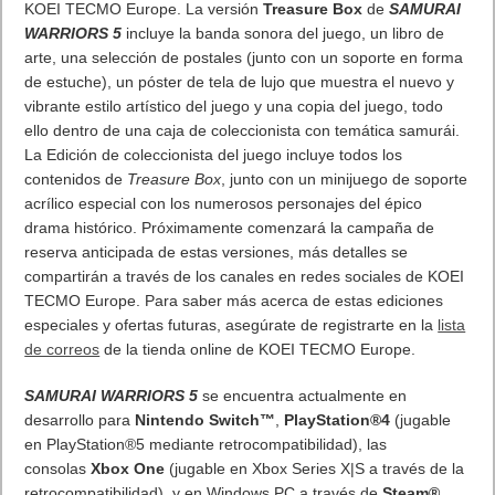
- Mejoran la performance y las estadísticas de coches y pilotos.
- Participan en carreras diarias de resistencia, sprint,
nocturnas, y en 11 eventos de temporada en 11 icónicas pistas
de todo el mundo.
- Compiten online en carreras 1contra 1 para optimizar los
rankings semanales y estacionales
- Pueden elegir la estrategia de neumáticos y adaptar el estilo
de carrera a los incidentes del momento
GT Manager
está ya disponible, free to play, en las tiendas de
App
Apple
,
Google
, Huawei and Samsung
Nota de prensa
The Tiny Digital Factory lanza GT MANAGER,
un juego de gestión de escuderías para iOS y Android
en
comunicae.es