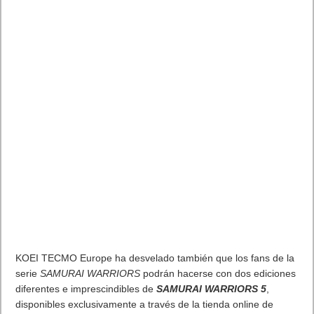
de The Tiny Digital Factory”,
explica el CEO de The Tiny
Digital Factory, Stéphane Baudet
En GT Manager, los jugadores:
- Dirigen a los pilotos, desde boxes, sin que se requiera unas
específicas habilidades de conducción
- Pueden coleccionar 19 coches oficiales de algunas de las
más prestigiosas escuderías de los campeonatos oficiales de
GT: Porsche, Mercedes, McLaren, Nissan, Audi, Chevrolet,
Renault / Alpine, Ford, Honda, Aston Martin, Brabham, Saleen.
- Construyen la sede de su escudería (con hasta cinco edificios
y 12 departamentos) invertir en la producción (fábricas) y en
I+D, contratar pilotos, ingenieros y sponsors.
- Pueden equipar su fábrica con hasta 200 cartas distintas.
- Ganan puntos en la clasificación de los campeonatos para
avanzar a la siguiente liga.