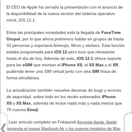
El CEO de Apple ha cerrado la presentación con el anuncio de
la disponibilidad de la nueva versión del sistema operativo
móvil, iOS 12.1.
Entre las principales novedades está la llegada de
FaceTime
Grupal
, por lo que ahora podremos hablar en grupos de hasta
32 personas y soportará Animojis, filtros y stickers. Esta función
estaba programada para
iOS 12
pero tuvo que retrasarse
hasta el día de hoy. Además de esto,
iOS 12.1
ofrece soporte
para las
eSIM
que montan el
iPhone XS
, el
XS Max
y el
XR
,
pudiendo tener una SIM virtual junto con otra
SIM
física de
forma simultánea.
La actualización también resuelve decenas de bugs y errores
de seguridad, sobre todo en los recién estrenados
iPhone
XS
y
XS Max
, además de incluir nada más y nada menos que
70 nuevos
Emoji
.
. Leer artículo completo en Frikipandi
Keynote Apple: Apple
presenta el nuevo Macbook Air y los nuevos modelos de Mac