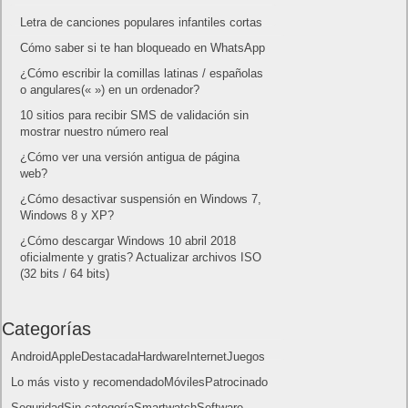
Letra de canciones populares infantiles cortas
Cómo saber si te han bloqueado en WhatsApp
¿Cómo escribir la comillas latinas / españolas
o angulares(« ») en un ordenador?
10 sitios para recibir SMS de validación sin
mostrar nuestro número real
¿Cómo ver una versión antigua de página
web?
¿Cómo desactivar suspensión en Windows 7,
Windows 8 y XP?
¿Cómo descargar Windows 10 abril 2018
oficialmente y gratis? Actualizar archivos ISO
(32 bits / 64 bits)
Categorías
Android
Apple
Destacada
Hardware
Internet
Juegos
Lo más visto y recomendado
Móviles
Patrocinado
Seguridad
Sin categoría
Smartwatch
Software