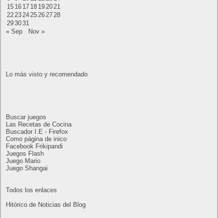
15
16
17
18
19
20
21
22
23
24
25
26
27
28
29
30
31
« Sep
Nov »
Lo más visto y recomendado
Buscar juegos
Las Recetas de Cocina
Buscador I.E - Firefox
Como página de inico
Facebook Frikipandi
Juegos Flash
Juego Mario
Juego Shangai
Todos los enlaces
Hitórico de Noticias del Blog