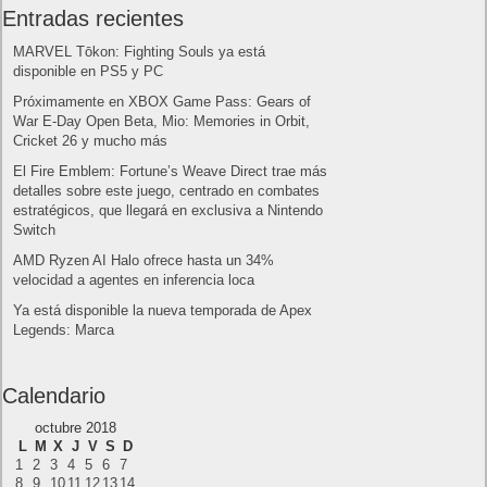
Entradas recientes
MARVEL Tōkon: Fighting Souls ya está
disponible en PS5 y PC
Próximamente en XBOX Game Pass: Gears of
War E-Day Open Beta, Mio: Memories in Orbit,
Cricket 26 y mucho más
El Fire Emblem: Fortune’s Weave Direct trae más
detalles sobre este juego, centrado en combates
estratégicos, que llegará en exclusiva a Nintendo
Switch
AMD Ryzen AI Halo ofrece hasta un 34%
velocidad a agentes en inferencia loca
Ya está disponible la nueva temporada de Apex
Legends: Marca
Calendario
octubre 2018
L
M
X
J
V
S
D
1
2
3
4
5
6
7
8
9
10
11
12
13
14