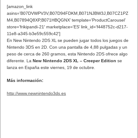
[amazon_link
asins=’B07DVWPV3V,B07D94FDKM,B071NJBW3J,B07CZ1PZ
M4,B07894Q8XP,B071HBQGNX’ template=’ProductCarousel’
store=’frikipandi-21′ marketplace=’ES’ link_id=’f448752c-d217-
11e8-a345-b3e59c559c42′]
En New Nintendo 2DS XL se pueden jugar todos los juegos de
Nintendo 3DS en 2D. Con una pantalla de 4,88 pulgadas y un
peso de cerca de 260 gramos, esta Nintendo 2DS ofrece algo
diferente. La
New Nintendo 2DS XL – Creeper Edition
se
lanza en España este viernes, 19 de octubre.
Más información:
http://www.newnintendo3ds.es