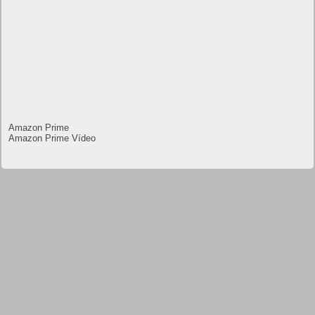
Amazon Prime
Amazon Prime Vídeo
Powered by
Frikipandi.com
.
Juan Cascón
Todos los derechos
reservados.
©
Home page
Copyright © 2019
Shangai
|
Como página de inico
|
Añadir
Buscador I.E - Firefox
|
Twitter
|
Facebook
|
Sitemap
|
Contacto