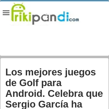
Call of Duty: Infinite
Warfare Continuum
disponible para PS4
el 18 de abril