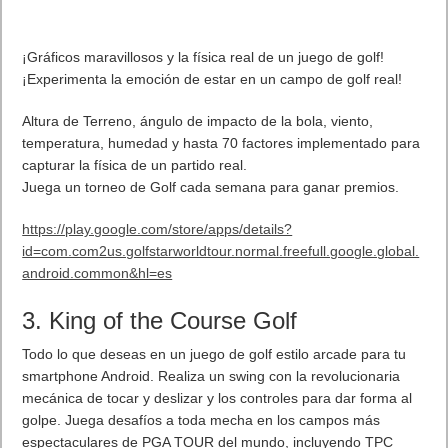
Para más información, visita
www.callofduty.com
. Leer artículo completo en Frikipandi
Call of Duty: Infinite
Warfare Continuum disponible para PS4 el 18 de abril
.
Etiquetas
activision
Blizzard
PlayStation 4
videojuegos
Previo
Ultra Street Fighter II: The Final Challengers para Nintendo Switch
Siguiente
Los mejores juegos de Golf para Android. Celebra que Sergio
García ha ganado el Master de Augusta
Artículos relacionados