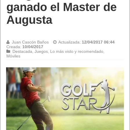
Juan Cascón Baños
Actualizada:
11/04/2017 06:46
Creada:
09/04/2017
Destacada
,
Juegos
Call of Duty: Infinite Warfare Continuum disponible para PS4 el 18 de
abril