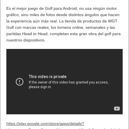
Nueva York, incluyendo metros, llamativas discotecas y un dojo
de artes marciales liderado por la “La maestra shaolin,”
personaje doblado y con una imagen inspirada en la actriz Pam
Grier (Jackie Brown, Foxy Brown). Además de la acción ya
esperada en
Call of Duty
,
Baile Shaolin
introduce cuatro estilos
de lucha kung fu, cada uno con su propio conjunto de
movimientos de combate únicos. Seth Green (Robot Chicken,
Austin Powers) aparece como el “El Punki;” Ike Barinholtz
(Neighbors, Suicide Squad) como el “Deprabado;” Jay Pharoah
(Saturday Night Live, Ride Along) como el “Poeta de batalla;” y
Sasheer Zamata (Saturday Night Live, Inside Amy Schumer)
como “La chica disco,” todos regresan a la historia con esta
nueva experiencia.
Además del contenido zombie de
Baile Shaolin
,
Continuum
incluirá cuatro nuevos mapas multijugador:
Turista – Presenta un lujoso spa y resort ubicado en mitad
del esqueleto gigante de una antigua criatura. Con distintos
puntos de francotirador dispersos a lo largo de una
majestuosa cascada central, Turista también cuenta con