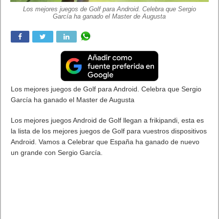
Call of Duty: Infinite Warfare Continuum disponible para PS4 el
18 de abril. Un buen regalo de cumpleaños. Cuenta con cuatro
nuevos mapas multijugador, incluyendo la reinvención del
mapa clásico de Modern Warfare 2, Rust.
La actriz Pam Grier se une al elenco de personajes en la
experiencia cooperativa zombie “Baile Shaolin”, ambientada en
la ciudad de Nueva York de 1970.
Activision e Infinity Ward han desvelado los primeros detalles
de
Call of Duty: Infinite Warfare Continuum
, el segundo
Pack de Mapas DLC de
Call of Duty: Infinite Warfare,
el
videojuego de consolas más vendido durante 2016 en Estados
Unidos (excluyendo las ventas de bundles de hardware). El
último DLC presenta cuatro nuevos y diferentes mapas
multijugador y una experiencia cooperativa zombie llamada
Baile Shaolin
, ambientada en un festival disco zombie en el
Nueva York de los años 70.
Continuum
tiene previsto su
lanzamiento el 18 de abril, primero para PlayStation®4, y más
adelante en otras plataformas.