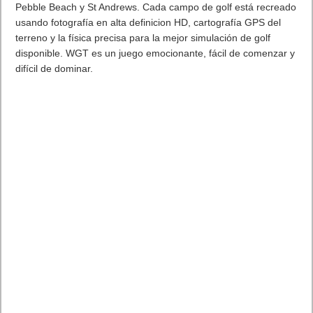
“No podríamos estar más emocionados de ofrecer un nuevo
capítulo dentro de la experiencia co-operativa zombie con
Baile
Shaolin
, un nuevo escenario e historia que continúan con una
narrativa salvaje y cada vez más retorcida,” ha mencionado
Dave Stohl, principal responsable de Infinity Ward. “Para el
modo multijugador, estamos trabajando en un conjunto de
mapas variados que van desde
Turista
y
Scrap
, hasta
Archive
,
ofreciendo varios estilos de juego. También está
Rust,
uno de
nuestros niveles favoritos de
Modern Warfare® 2,
reinventado
y ahora llamado
Excess
, pasando a completar así el pack
multijugador.”
Baile Shaolin,
el próximo y emocionante capítulo de la
experiencia zombie de
Call of Duty: Infinite Warfare
,
presenta el regreso de Willard Wyler, el enigmático director de
cine inspirado en Paul Reubens (Pee-wee’s Big Holiday,
Gotham). Esta vez, Wyler ha atrapado a cuatro protagonistas
en una nueva película de terror, ambientada en los inolvidables
años 70. Los jugadores se enfrentarán a nuevos enemigos
zombies a través de varias localizaciones de la era disco de