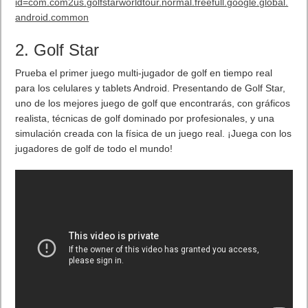
estrechos interiores para los fans del combate cuerpo a
cuerpo y un diseño de tres carriles que ofrece amplia
variedad de estilos de juego.
Scrap – Ubicado en un depósito abandonado en la Luna,
Scrap ofrece una combinación de líneas de visión extendidas
y rutas tácticas que recompensan a los jugadores que
participan en combate tanto a largo, como a corto alcance.
Archive – Los rápidos y frenéticos combates marcan el ritmo
en Archive, una galería de arte post-futurista donde los
ataques cuerpo a cuerpo, contrastan con los campos de
batalla exteriores abiertos en este mapa de tres carriles.
Excess – Situado en lo alto de un ático en una futura
metrópolis, Excess presenta un pequeño mapa circular
inspirado en el clásico mapa de
Modern Warfare 2
, Rust,
que conserva el combate intenso y acelerado del modelo
original.