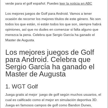
Después de escapar por los pelos de la Rave de sus vidas en
los años 90, nuestros cuatro actores se encuentran
transportados a su nueva pesadilla en la sucia Nueva York de
los 70. ¿Sobrevivirán Will Andre, AJ, Poindexter y Sally a la
nueva obra maestra de Willard Wyler? Prepárate para traer de
vuelta el funky con este espantoso festival del kung-fu lleno de
acción en la última aventura zombies de Infinity Ward, BAILE
SHAOLIN.
Reserva el segundo pack DLC de Infinite Warfare, Continuum,
disponible el 18 de abril en PS4:
http://bit.ly/COD-IW