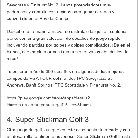
Próximamente en XBOX Game Pass: Gears of War E-Day Open
Beta, Mio: Memories in Orbit, Cricket 26 y mucho más
5 agosto, 2026
El Fire Emblem: Fortune’s Weave Direct trae más detalles sobre
este juego, centrado en combates estratégicos, que llegará en