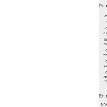
Pub
Le
Có
¿C
o 
10
mo
¿C
we
¿C
Wi
¿C
of
(32
Ent
MAR