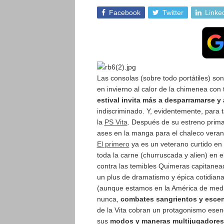
Facebook
Twitter
Linke
Las consolas (sobre todo portátiles) so
en invierno al calor de la chimenea con 
estival invita más a desparramarse y
indiscriminado.
Y, evidentemente, para t
la
PS Vita
. Después de su estreno prima
ases en la manga para el chaleco vera
El primero
ya es un veterano curtido en 
toda la carne (churruscada y alien) en 
contra las temibles Quimeras capitanea
un plus de dramatismo y épica cotidian
(aunque estamos en la América de medi
nunca,
combates sangrientos y escen
de la Vita cobran un protagonismo esenci
sus
modos y maneras
multijugadores