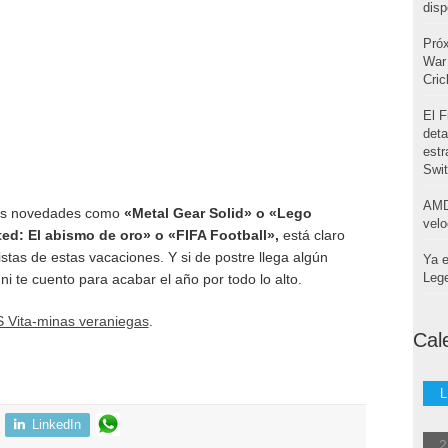
disp
Pró
War 
Cri
El F
deta
estr
Swi
AMD
ras novedades como
«Metal Gear Solid» o «Lego
velo
ed: El abismo de oro» o «FIFA Football»,
está claro
stas de estas vacaciones. Y si de postre llega algún
Ya e
Leg
i te cuento para acabar el año por todo lo alto.
 Vita-minas veraniegas
.
Cal
L
LinkedIn
2