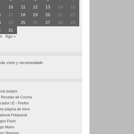
10
11
12
13
14
15
6
17
18
19
20
21
22
3
24
25
26
27
28
29
0
31
un
Ago »
más visto y recomendado
car juegos
 Recetas de Cocina
cador I.E - Firefox
o página de inico
ebook Frikipandi
gos Flash
go Mario
go Shangai