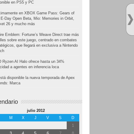
onible en PS5 y PC
ximamente en XBOX Game Pass: Gears of
E-Day Open Beta, Mio: Memories in Orbit,
cket 26 y mucho más
ire Emblem: Fortune’s Weave Direct trae más
lles sobre este juego, centrado en combates
atégicos, que llegará en exclusiva a Nintendo
tch
 Ryzen AI Halo ofrece hasta un 34%
cidad a agentes en inferencia loca
stá disponible la nueva temporada de Apex
ends: Marca
endario
julio 2012
M
X
J
V
S
D
1
3
4
5
6
7
8