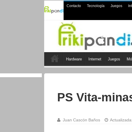
Contacto
Tecnología
Juegos
In
Hardware
Internet
Juegos
Mó
PS Vita-mina
Juan Cascón Baños
Actualizada