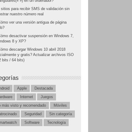
angulares(« ») en un ordenador?
 sitios para recibir SMS de validación sin
strar nuestro número real
ómo ver una versión antigua de página
b?
ómo desactivar suspensión en Windows 7,
ndows 8 y XP?
ómo descargar Windows 10 abril 2018
icialmente y gratis? Actualizar archivos ISO
 bits / 64 bits)
egorías
ndroid
Apple
Destacada
ardware
Internet
Juegos
o más visto y recomendado
Móviles
atrocinado
Seguridad
Sin categoría
martwatch
Software
Tecnología