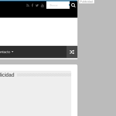
Publicidad:
ntacto
licidad