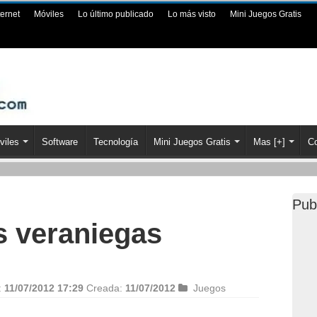
ternet
Móviles
Lo último publicado
Lo más visto
Mini Juegos Gratis
viles
Software
Tecnología
Mini Juegos Gratis
Mas [+]
Co
Pub
s veraniegas
:
11/07/2012 17:29
Creada:
11/07/2012
Juegos