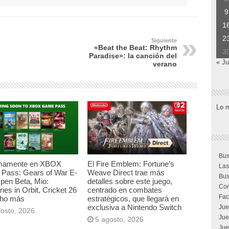
9
1
2
Siguiente
«Beat the Beat: Rhythm
3
Paradise»: la canción del
« J
verano
Lo 
Bus
mamente en XBOX
El Fire Emblem: Fortune’s
Las
Pass: Gears of War E-
Weave Direct trae más
Bus
pen Beta, Mio:
detalles sobre este juego,
Com
es in Orbit, Cricket 26
centrado en combates
Fac
ho más
estratégicos, que llegará en
exclusiva a Nintendo Switch
Jue
gosto, 2026
Jue
5 agosto, 2026
Jue