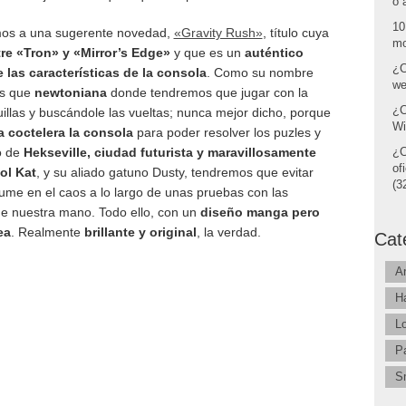
o 
10
amos a una sugerente novedad,
«Gravity Rush»
, título cuya
mo
re «Tron» y «Mirror’s Edge»
y que es un
auténtico
¿C
 las características de la consola
. Como su nombre
we
os que
newtoniana
donde tendremos que jugar con la
¿C
illas y buscándole las vueltas; nunca mejor dicho, porque
Wi
 coctelera la consola
para poder resolver los puzles y
¿C
o de
Hekseville, ciudad futurista y maravillosamente
of
ol Kat
, y su aliado gatuno Dusty, tendremos que evitar
(32
sume en el caos a lo largo de unas pruebas con las
de nuestra mano. Todo ello, con un
diseño manga pero
ea
. Realmente
brillante y original
, la verdad.
Cat
A
H
L
P
S