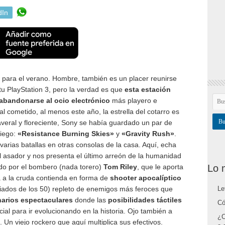
dIn
n para el verano. Hombre, también es un placer reunirse
tu PlayStation 3, pero la verdad es que
esta estación
 abandonarse al ocio electrónico
más playero e
al cometido, al menos este año, la estrella del cotarro es
veral y floreciente, Sony se había guardado un par de
niego:
«Resistance Burning Skies»
y
«Gravity Rush»
.
varias batallas en otras consolas de la casa. Aquí, echa
el asador y nos presenta el último arreón de la humanidad
Lo 
do por el bombero (nada torero)
Tom Riley
, que le aporta
a a la cruda contienda en forma de
shooter apocalíptico
Le
ados de los 50) repleto de enemigos más feroces que
arios espectaculares
donde las
posibilidades táctiles
Có
al para ir evolucionando en la historia. Ojo también a
¿C
. Un viejo rockero que aquí multiplica sus efectivos.