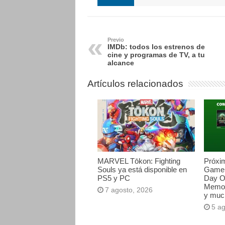
Previo
IMDb: todos los estrenos de
cine y programas de TV, a tu
alcance
Artículos relacionados
MARVEL Tōkon: Fighting
Próxi
Souls ya está disponible en
Game 
PS5 y PC
Day O
Memori
7 agosto, 2026
y muc
5 a