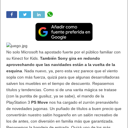
Juan Cascón Baños
Actualizada:
25/11/2011 18:45
Creada:
25/11/2011
Juegos
Así, como un Harold Lloyd otomano cualquiera pasaremos la
mayor parte del tiempo en
«Assassin’s Creed: Revelations»
, el
último peldaño de una de las
sagas más vistosas
de los
últimos años.
Un título que arrancó hace unas temporadas con
el
halo embaucador
de clásicos como «El Príncipe de Persia»
pero que, a fuerza de escaladas de riesgo (y algún que otro
tropezón y traspié) se ha encaramado a lo más alto de ese
mix
de acción, rol, plataformas y sigilo con ambientación
exótica y poso cultural
que cuenta con una legión de