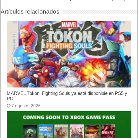
Beta, Mio: Memories in Orbit, Cricket 26 y mucho más
5 agosto, 2026
El Fire Emblem: Fortune’s Weave Direct trae más detalles sobre
este juego, centrado en combates estratégicos, que llegará en
exclusiva a Nintendo Switch
5 agosto, 2026