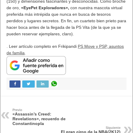
MARVEL Tōkon: Fighting Souls ya está disponible en PS5 y PC
7 agosto, 2026
Próximamente en XBOX Game Pass: Gears of War E-Day Open