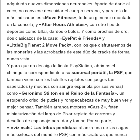
bazares, santuarios, calles y colorido, incluyendo la
luz
peculiar, producto de los espejos del Bósforo
, que baña la
ciudad de una magia incomparable.
Bello
, muy bello.
Y
sangriento
, muy sangriento.
. Leer artículo completo en Frikipandi
«Assassin’s Creed:
Revelations», recuerdo de Constantinopla
.
Previo
Los mejores 10 tuits del 2011. Top ránking de Twiter en 2011
Siguiente
PS Move y PSP, asuntos de familia
Artículos relacionados