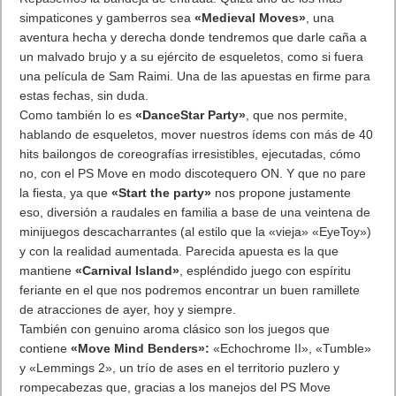
adeptos. Y en esta última entrega no defraudan a sus
seguidores, al presentar a los
tres personajes principales de
la serie
, Altaïr Ibn-La’Ahad, Ezio Auditore da Firenze y
Desmond Miles, juntos pero no necesariamente revueltos en
una aventura que nos llevará
desde Constantinopla a Roma
,
en busca de
tesoros perdidos, bibliotecas míticas y cajas
de Pandora
diversas. Un argumento que, un poco a la manera
de «Uncharted 3», es también traspaso de poderes
generacionales, sobre todo por parte del
cincuentón Ezio
, y
que igualmente retoma su
esencia batalladora y explosiva
(habrá más de 300 tipos de bombas a nuestra disposición
alquimista), con extras como un
mejorado modo
multijugador
con mayor variedad de
mapas, personajes y
modos de juego
y, cómo no, una edición especial a la altura
de las circunstancias. Pero lo que de verdad asombra y pasma
son los
escenarios
, con una
antigua Estambul majestuosa
dividida en sus cuatro distritos principales (Constantino,
Beyazid, Imperial y Galata), más Capadocia de propina, y
esas vistas desde las alturas de Santa Sofía gracias al
«sentido de águila» y el ojo de lince
. Todo un hervidero de