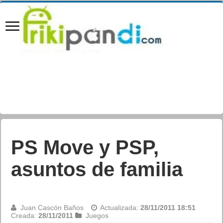
«Assassin’s Creed:
Revelations»,
recuerdo de
Constantinopla