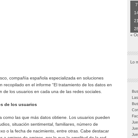
7
1
2
2
« O
Lo 
esco, compañía española especializada en soluciones
an recopilado en el informe “El tratamiento de los datos en
ión de los usuarios en cada una de las redes sociales.
Bus
Las
Bus
s de los usuarios
Com
Fac
ra como las que más datos obtiene. Los usuarios pueden
Jue
tudios, situación sentimental, familiares, número de
Jue
sexo o la fecha de nacimiento, entre otras. Cabe destacar
Jue
ar a amigos de amigos, por lo que la amplitud de la red