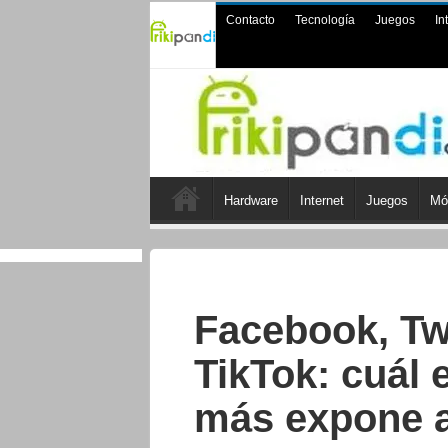
Contacto
Tecnología
Juegos
In
Hardware
Internet
Juegos
Mó
Facebook, Twi
TikTok: cuál 
más expone a