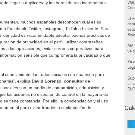
War 
puede llegar a duplicarse y las horas de uso incrementan
Cri
El F
ad aumentan, muchos españoles desconocen cuál es su
deta
omo Facebook, Twitter, Instagram, TikTok o LinkedIn. Para
estr
Swi
de identidad es recomendable adoptar buenas prácticas de
uración de privacidad en el perfil, utilizar contraseñas
AMD
os a las aplicaciones, evitar correos corporativos para
velo
ar información sensible que comprometa la privacidad o que
.
Ya e
Leg
 al conocimiento, las redes sociales son una mina para
Supe
charlas”, explica
David Lorenzo, consultor de
la s
s sociales son un medio de compartición, adquisición y
DLC 
que los usuarios no disponen de control en la mayoría de
se tiene constancia. Por ello, la concienciación y el uso
Cal
ndamental para evitar fraudes o suplantación de
L