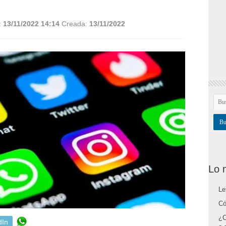
:
13/11/2022 14:14
Creada:
13/11/2022
Lo 
Le
Có
¿C
dIn