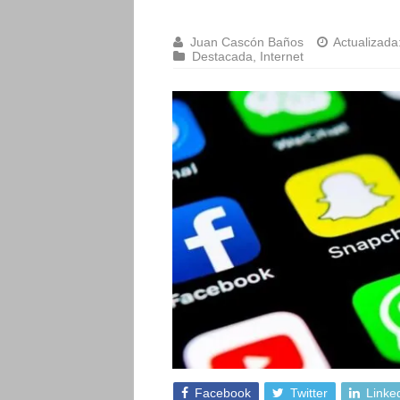
Juan Cascón Baños
Actualizada
Destacada
,
Internet
Facebook
Twitter
Linke