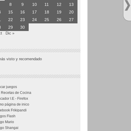
8
9
10
11
12
13
4
15
16
17
18
19
20
1
22
23
24
25
26
27
8
29
30
ct
Dic »
más visto y recomendado
car juegos
 Recetas de Cocina
cador I.E - Firefox
o página de inico
ebook Frikipandi
gos Flash
go Mario
go Shangai