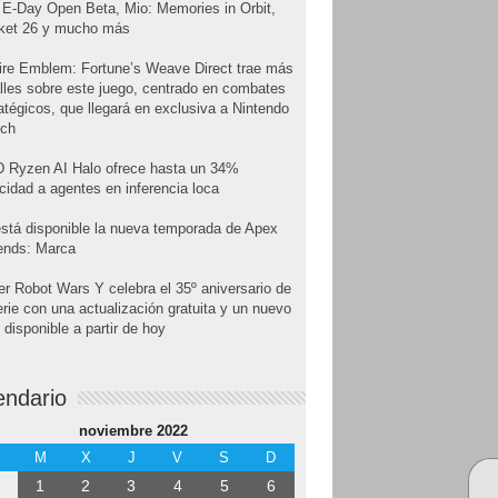
E-Day Open Beta, Mio: Memories in Orbit,
cket 26 y mucho más
ire Emblem: Fortune’s Weave Direct trae más
lles sobre este juego, centrado en combates
atégicos, que llegará en exclusiva a Nintendo
tch
 Ryzen AI Halo ofrece hasta un 34%
cidad a agentes en inferencia loca
stá disponible la nueva temporada de Apex
ends: Marca
r Robot Wars Y celebra el 35º aniversario de
erie con una actualización gratuita y un nuevo
disponible a partir de hoy
endario
noviembre 2022
M
X
J
V
S
D
1
2
3
4
5
6