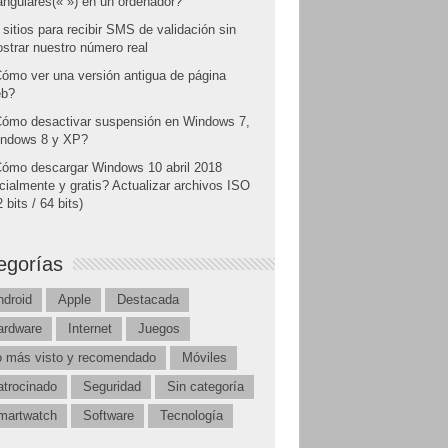
angulares(« ») en un ordenador?
 sitios para recibir SMS de validación sin
strar nuestro número real
ómo ver una versión antigua de página
b?
ómo desactivar suspensión en Windows 7,
ndows 8 y XP?
ómo descargar Windows 10 abril 2018
icialmente y gratis? Actualizar archivos ISO
 bits / 64 bits)
egorías
ndroid
Apple
Destacada
ardware
Internet
Juegos
o más visto y recomendado
Móviles
atrocinado
Seguridad
Sin categoría
martwatch
Software
Tecnología