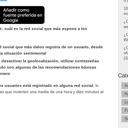
o 
10
mo
¿C
we
k: cuál es la red social que más expone a los
¿C
Wi
 social que más datos registra de un usuario, desde
¿C
la situación sentimental
of
(32
desactivar la geolocalización, utilizar contraseñas
ivado son algunas de las recomendaciones básicas
verano
Cat
s usuarios está registrado en alguna red social
, lo
A
as que invierten una media de una hora y diez minutos al
H
L
P
S