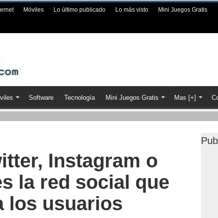
ternet
Móviles
Lo último publicado
Lo más visto
Mini Juegos Gratis
viles
Software
Tecnología
Mini Juegos Gratis
Mas [+]
Co
Pub
tter, Instagram o
es la red social que
 los usuarios