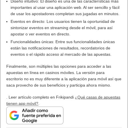
también vende algunos packs con cables de este
cargador en Amazon. La verdad que lo he usado este
verano y va perfecto. El cargador UGREEN 200W cubre
una amplia gama de dispositivos debido a su capacidad
de salida con potencia de 200W.
Incluso si estás cargando
varios dispositivos, la potencia de carga sigue siendo alta, con
salidas de 100W, 65W, 45W y 20W y 22,5W disponibles en los
diferentes puertos USB.
Si no quieres algo tan potente te recomendamos leer el
análisis
de cargador UGREEN de pared de 100W
Así pues, tenemos
un cargador que se puede usar en laptops, smartphones,
tablets y todo tipo de dispositivos y cuyo rendimiento
está muy por encima de lo habitual
, estas prestaciones
hacen que el cargador cueste casi 200€ pero merece caca
euro que cuesta.
Para scarlet todo el partido aunque viene con un cable USB C
os recomendamos el
cable lighting para iPhone
de UGREEN a
la venta en
Amazon
y el
cable USB C de UGREEN
a la venta