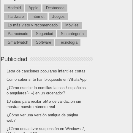
Lo más visto y recomendado
Buscar juegos
Las Recetas de Cocina
Buscador I.E - Firefox
Como página de inico
Facebook Frikipandi
Juegos Flash
Juego Mario
Juego Shangai
Todos los enlaces
Hitórico de Noticias del Blog