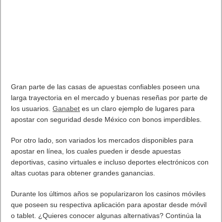
puertos USB-C 2 2 USB-A y debe suficientemente para cargar
móviles, tablets y ordenador a la vez. Es potente como para
cargar la mayoría de los dispositivos USB-C, y creemos que
este
cargador UGREEN 200W Nexode
puede ser de los más
fiables.
El cargador tiene 4 puertos USB-C PD y 2 puertos USB-A; y
como ya sabemos, tiene una potencia de salida máxima de
100W por puerto. El cargador UGREEN Nexode 200 W se ha
lanzado en varios países europeos, como España, Francia,
Italia y Alemania. El gadget puede cargar hasta seis
dispositivos a la vez, incluidos el Macbook Pro y el iPhone 13.
Puede utilizar dos puertos USB-C para cargar dos portátiles a
100 W simultáneamente.
Si este verano te han traído un móvil de alta gama verás que
ya no tiene cargador ,por lo que comprar este cargador puede
ser una gran alternativa. Yo lo he probado con un iPhone 13 y
un Samsung Galaxy S22 Ultra y funciona perfectamente.
Puedes comprarlo en Amazón