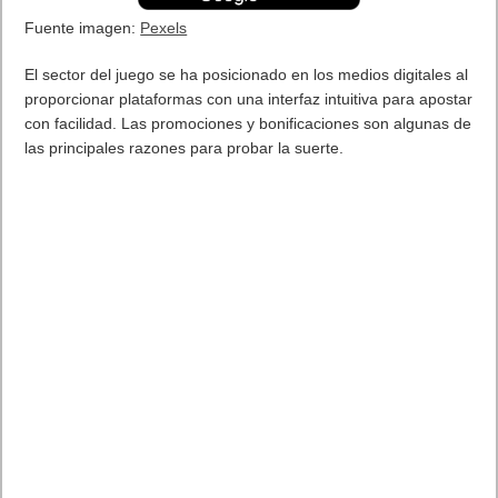
Hay todo tipo de cargadores rápidos, pero si buscas uno de
calidad esta puede ser tu elección. Cargador UGRREEN de
200w. La compra perfecta. Sin embargo, ha llevado bastante
tiempo para que veamos cómo se comercializan de forma cada
vez más habitual. Eso es porque los dispositivos compatibles
con la carga de USB-C PD (
Power Delivery / Quick Charge
)
tenían que ser casi que un estándar, y ahora lo son, al menos
en su mayor parte.
UGREEN Nexode cargador USB C con GaN II admite una
potencia de salida máxima de 100W en el puerto C1/C2 y una
potencia de salida total máxima de hasta 200W en múltiples
puertos. El cargador Tipo C también es compatible con los
protocolos de carga más rápidos, como Power Delivery 3.0,
Quick Charge 4.0 + / 3.0, SCP, AFC, 5V / 2.4A, Galaxy Carga
Súper Rápida, PPS Carga Adaptativa.
La fuente de alimentación tiene una potencia total de 200 W y
puede soportar varios protocolos de carga rápida. Tiene 4