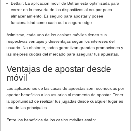
Este cargador de UGREEN de 200W puede cargar dispositivos
a toda velocidad y ahorrar tiempo, es compatible con la
mayoría de los dispositivos, como MacBook Air M1, MacBook
Pro M1, Huawei MateBook, NoteBook, iPad Air / Pro, Tab A8 /