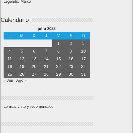
Amazon Prime
Amazon Prime Vídeo
Powered by
Frikipandi.com
.
Juan Cascón
Todos los derechos
reservados.
©
Home page
Copyright © 2019
Shangai
|
Como página de inico
|
Añadir
Buscador I.E - Firefox
|
Twitter
|
Facebook
|
Sitemap
|
Contacto