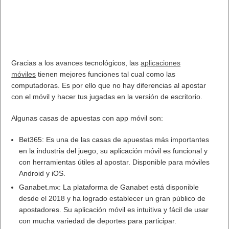
Las tecnologías de carga adaptativa GaN III y PPS
proporcionan una carga eficiente con una mínima generación
de calor. El chip inteligente también protege el gadget de un
cortocircuito o una sobretensión. El cargador mide 10,1 x 10,1
x 3,23 cm (~4,0 x 4,0 x 1,3-in).
Ya puedes comprar el cargador UGREEN Nexode 200 W USB-
C en los países europeos, incluidos Francia, Italia y Alemania,
por 199,99 euros
.El puerto USB-A también cuenta con Power Delivery, pero
tiene una salida más baja de 22.5W, y el puerto USB-A
básicamente cuenta con Quick Charge. El puerto USB-A admite
hasta 22,5 W cuando se usa solo, admite carga rápida Huawei
SCP o para Samsung.
Os dejamos el vídeo de nuestro Unboxing del cargador
UGREEEN