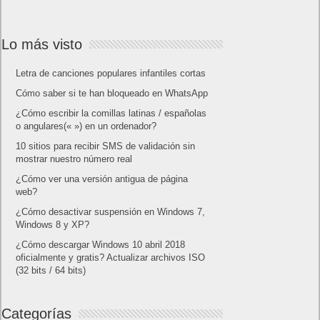
Próximamente en XBOX Game Pass: Gears of
War E-Day Open Beta, Mio: Memories in Orbit,
Cricket 26 y mucho más
El Fire Emblem: Fortune’s Weave Direct trae más
detalles sobre este juego, centrado en combates
estratégicos, que llegará en exclusiva a Nintendo
Switch
AMD Ryzen AI Halo ofrece hasta un 34%
velocidad a agentes en inferencia loca
Ya está disponible la nueva temporada de Apex
Legends: Marca
Calendario
julio 2022
L
M
X
J
V
S
D
1
2
3
4
5
6
7
8
9
10
11
12
13
14
15
16
17
18
19
20
21
22
23
24
25
26
27
28
29
30
31
« Jun
Ago »