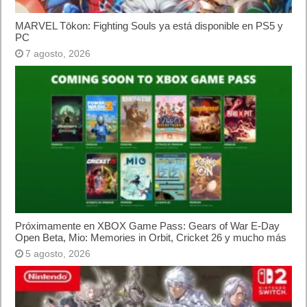
Etiquetas
cargadores
UGREEN
Previo
ROCCAT anuncia el nuevo ratón gaming inalámbrico KONE XP AIR
Siguiente
¿Qué casas de apuestas tienen app móvil?
Artículos relacionados
MARVEL Tōkon: Fighting Souls ya está disponible en PS5 y PC
7 agosto, 2026