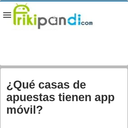
Análisis cargador
UGREEN Nexode
200W