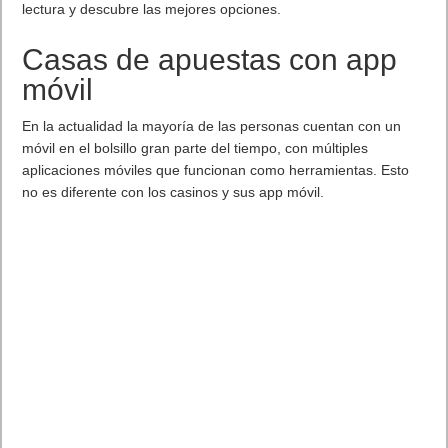
Las salidas va a 100W, 65W, 45W y 20W. Puede utilizar los
puertos C1 y C2 simultáneamente para cargar dos portátiles a
100 W cada uno. La potencia de estos dos puertos se reduce a
65 W cuando se utilizan los puertos adicionales. Los puertos
C3 y C4 siempre tienen una salida máxima de 65 W, y los dos
puertos USB-A están limitados a 22,5 W. El puerto USB-A
admite hasta 22,5 W cuando se usa solo, admite carga rápida
Huawei SCP o para Samsung.