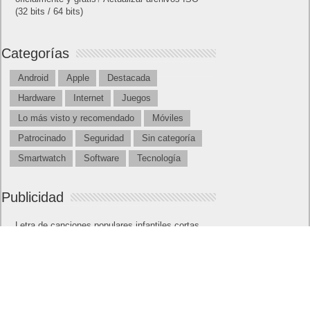
(32 bits / 64 bits)
Categorías
Android
Apple
Destacada
Hardware
Internet
Juegos
Lo más visto y recomendado
Móviles
Patrocinado
Seguridad
Sin categoría
Smartwatch
Software
Tecnología
Publicidad
Letra de canciones populares infantiles cortas
Cómo saber si te han bloqueado en WhatsApp
¿Cómo escribir la comillas latinas / españolas
o angulares(« ») en un ordenador?
10 sitios para recibir SMS de validación sin
mostrar nuestro número real