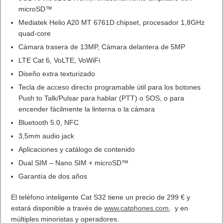
microSD™
Mediatek Helio A20 MT 6761D chipset, procesador 1,8GHz
quad-core
Cámara trasera de 13MP, Cámara delantera de 5MP
LTE Cat 6, VoLTE, VoWiFi
Diseño extra texturizado
Tecla de acceso directo programable útil para los botones
Push to Talk/Pulsar para hablar (PTT) o SOS, o para
encender fácilmente la linterna o la cámara
Bluetooth 5.0, NFC
3,5mm audio jack
Aplicaciones y catálogo de contenido
Dual SIM – Nano SIM + microSD™
Garantía de dos años
El teléfono inteligente Cat S32 tiene un precio de 299 € y
estará disponible a través de
www.catphones.com
, y en
múltiples minoristas y operadores.