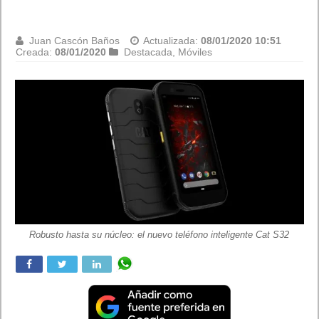
Juan Cascón Baños
Actualizada:
08/01/2020 10:51
Creada:
08/01/2020
Destacada
,
Móviles
Robusto hasta su núcleo: el nuevo teléfono inteligente Cat S32