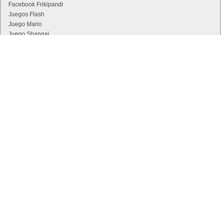
Facebook Frikipandi
Juegos Flash
Juego Mario
Juego Shangai
Todos los enlaces
Hitórico de Noticias del Blog