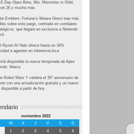
E-Day Open Beta, Mio: Memories in Orbit,
cket 26 y mucho más
ire Emblem: Fortune’s Weave Direct trae más
lles sobre este juego, centrado en combates
atégicos, que llegará en exclusiva a Nintendo
tch
 Ryzen AI Halo ofrece hasta un 34%
cidad a agentes en inferencia loca
stá disponible la nueva temporada de Apex
ends: Marca
r Robot Wars Y celebra el 35º aniversario de
erie con una actualización gratuita y un nuevo
disponible a partir de hoy
endario
noviembre 2022
M
X
J
V
S
D
1
2
3
4
5
6