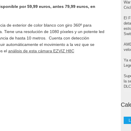
War 
sponible por 59,99 euros, antes 79,99 euros, en
Cri
El F
deta
ia de exterior de color blanco con giro 360º para
estr
a. Tiene una resolución de 1080 píxeles y un potente led
Swi
tancia de hasta 10 metros. Cuenta con detección
guir automáticamente el movimiento a la vez que se
AMD
velo
os el
análisis de esta cámara EZVIZ H8C
Ya e
Leg
Supe
la s
DLC 
Cal
L