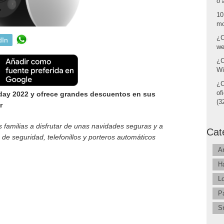
o 
10
mo
¿C
dIn
we
¿C
Wi
¿C
of
iday 2022 y ofrece grandes descuentos en sus
(32
r
 familias a disfrutar de unas navidades seguras y a
Cat
e seguridad, telefonillos y porteros automáticos
A
H
L
P
S