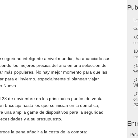
Pub
Le
Có
¿C
o 
10
mo
 seguridad inteligente a nivel mundial, ha anunciado sus
ciendo los mejores precios del año en una selección de
¿C
we
hogar más populares. No hay mejor momento para que las
r para el invierno, especialmente si planean viajar
¿C
Wi
ño Nuevo.
¿C
l 28 de noviembre en los principales puntos de venta.
of
(32
n bricolaje hasta los que se inician en la domótica,
re una amplia gama de dispositivos para la seguridad
 necesidades y a su presupuesto.
Ent
rece la pena añadir a la cesta de la compra:
Pró