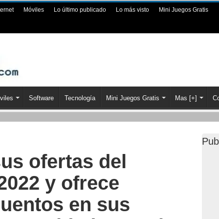
ternet
Móviles
Lo último publicado
Lo más visto
Mini Juegos Gratis
viles
Software
Tecnología
Mini Juegos Gratis
Mas [+]
Co
Pub
us ofertas del
2022 y ofrece
uentos en sus