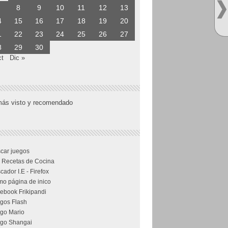
8
9
10
11
12
13
4
15
16
17
18
19
20
1
22
23
24
25
26
27
8
29
30
ct
Dic »
más visto y recomendado
car juegos
 Recetas de Cocina
cador I.E - Firefox
o página de inico
ebook Frikipandi
gos Flash
go Mario
go Shangai