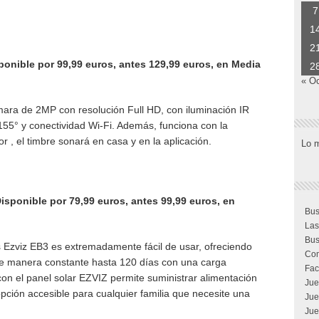
7
1
2
ponible por 99,99 euros, antes 129,99 euros, en Media
2
« O
ámara de 2MP con resolución Full HD, con iluminación IR
155° y conectividad Wi-Fi. Además, funciona con la
r , el timbre sonará en casa y en la aplicación.
Lo 
isponible por 79,99 euros, antes 99,99 euros, en
Bus
Las
Bus
 Ezviz EB3 es extremadamente fácil de usar, ofreciendo
Com
de manera constante hasta 120 días con una carga
Fac
con el panel solar EZVIZ permite suministrar alimentación
Jue
ción accesible para cualquier familia que necesite una
Jue
Jue