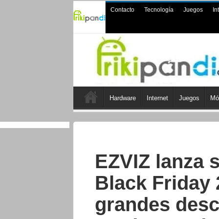
Contacto
Tecnología
Juegos
In
Hardware
Internet
Juegos
Mó
EZVIZ lanza s
Black Friday 
grandes desc