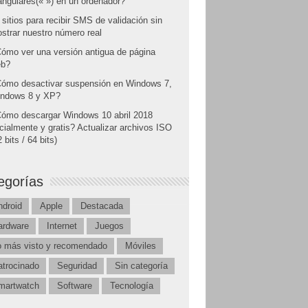
angulares(« ») en un ordenador?
 sitios para recibir SMS de validación sin
strar nuestro número real
ómo ver una versión antigua de página
b?
ómo desactivar suspensión en Windows 7,
ndows 8 y XP?
ómo descargar Windows 10 abril 2018
icialmente y gratis? Actualizar archivos ISO
 bits / 64 bits)
egorías
ndroid
Apple
Destacada
ardware
Internet
Juegos
o más visto y recomendado
Móviles
atrocinado
Seguridad
Sin categoría
martwatch
Software
Tecnología