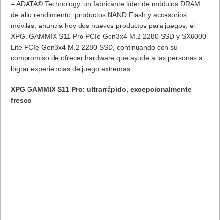
velocidades de lectura / escritura de hasta 360 / 180MB / sy
hasta 256GB de capacidad de almacenamiento.
Taipei, Taiwán – 11 de diciembre de 2018 -ADATA Tecnología,
un fabricante líder de módulos DRAM de alto rendimiento. Los
productos NAND Flash y los accesorios móviles lanzaron hoy la
unidad flash USB UE700 Pro. Con velocidades de lectura /
escritura de hasta 360 / 180MB / sy1 hasta 256GB de
capacidad de almacenamiento, la unidad ofrece a los usuarios
transmisiones de datos rápidas y mucho espacio para
películas, videos y otros datos de alta resolución. Además,
tiene un formato ultra delgado de 7 mm y una superficie de
aluminio cepillado que es altamente portátil y elegante.
[amazon_link
asins=’B074J8ZBW9,B00BQU0YV8,B00PDSJO8S’
template=’ProductCarousel’ store=’frikipandi-21′
marketplace=’ES’ link_id=’fdbe72eb-0a32-11e9-8b5b-
eb90bf9c2111′]
Empleando USB 3.1, el UE700 Pro tiene velocidades de lectura