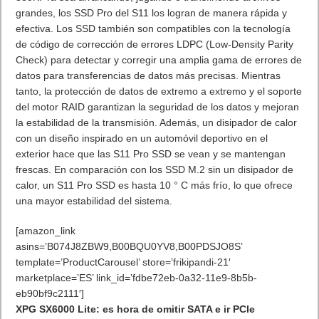
La disponibilidad exacta de la unidad flash USB ADATA UE700
Pro puede variar según la región. Para obtener información
sobre la disponibilidad y los precios en mercados específicos,
comuníquese con la oficina o tienda ADATA más cercana a
través de
www.adata.com
.
. Leer artículo completo en Frikipandi
ADATA lanza la unidad
flash USB UE700 Pro
.
Etiquetas
ADATA
memorias
USB
Previo
Los productos reacondicionados acaparan las compras de tecnología
en Navidad
Siguiente
ADATA lanza XPG GAMMIX S11 Pro y SX6000 Lite SSD