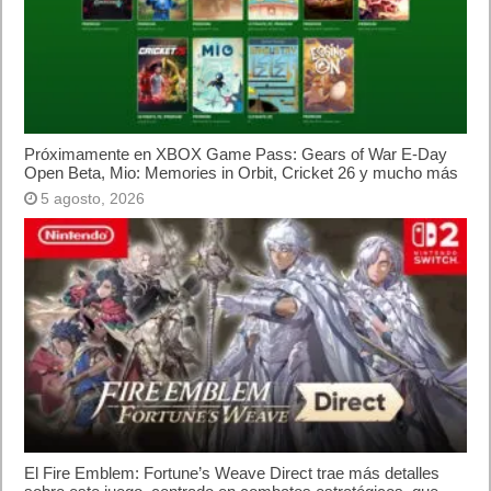
Lo más visto
Letra de canciones populares infantiles cortas
Cómo saber si te han bloqueado en WhatsApp
¿Cómo escribir la comillas latinas / españolas
o angulares(« ») en un ordenador?
10 sitios para recibir SMS de validación sin
mostrar nuestro número real
¿Cómo ver una versión antigua de página
web?
¿Cómo desactivar suspensión en Windows 7,