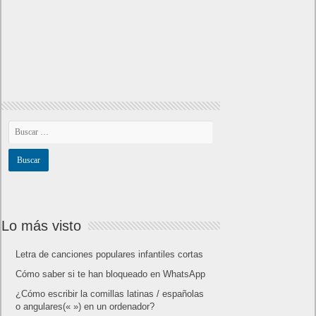
Powered by
Frikipandi.com
.
Juan Cascón
Todos los derechos
reservados.
©
Home page
Copyright © 2019
Shangai
|
Como página de inico
|
Añadir
Buscador I.E - Firefox
|
Twitter
|
Facebook
|
Sitemap
|
Contacto