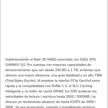
/ escritura rápidas de hasta 360 / 180MB por segundo. Eso
significa que los usuarios pueden transferir un archivo de
película de alta resolución de 4GB en tan solo 22 segundos2.
Además, en una era de videos 4K, nunca puede haber
demasiada capacidad de almacenamiento. Por lo tanto, el
UE700 viene con hasta 256 GB de capacidad de
almacenamiento para que los usuarios puedan capturar fotos y
videos de alta resolución sin temor a quedarse sin espacio.
La unidad cuenta con un diseño sin tapa donde el conector
USB está oculto en un cuerpo compacto, totalmente protegido
sin la necesidad de una tapa de la unidad. Un simple
movimiento del pulgar hacia adelante lo hace listo para usar, y
el movimiento inverso guarda el conector para su
almacenamiento o viaje. Lo que es más, luce un factor de
forma ultra delgado de 7 mm y una elegante superficie de
aluminio pulido que resalta las líneas concéntricas y elegantes
que emanan del hermoso indicador LED azul. Un orificio para
cordón ofrece comodidad y personalización, lo que permite a
los usuarios conectar el UE700 Pro a un cordón o llavero para
facilitar su transporte o accesorios.