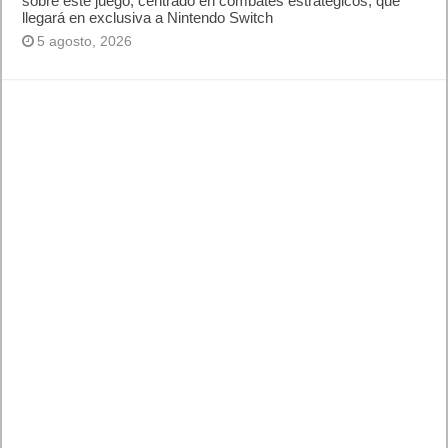
Windows 8 y XP?
¿Cómo descargar Windows 10 abril 2018
oficialmente y gratis? Actualizar archivos ISO
(32 bits / 64 bits)
Categorías
Android
Apple
Destacada
Hardware
Internet
Juegos
Lo más visto y recomendado
Móviles
Patrocinado
Seguridad
Sin categoría
Smartwatch
Software
Tecnología
Publicidad
Letra de canciones populares infantiles cortas
Cómo saber si te han bloqueado en WhatsApp
¿Cómo escribir la comillas latinas / españolas
o angulares(« ») en un ordenador?