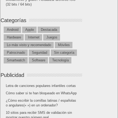
(32 bits / 64 bits)
Categorías
Android
Apple
Destacada
Hardware
Internet
Juegos
Lo más visto y recomendado
Móviles
Patrocinado
Seguridad
Sin categoría
Smartwatch
Software
Tecnología
Publicidad
Letra de canciones populares infantiles cortas
Cómo saber si te han bloqueado en WhatsApp
¿Cómo escribir la comillas latinas / españolas
o angulares(« ») en un ordenador?
10 sitios para recibir SMS de validación sin
mostrar nuestro número real