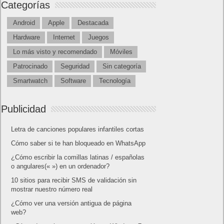
Categorías
Android
Apple
Destacada
Hardware
Internet
Juegos
Lo más visto y recomendado
Móviles
Patrocinado
Seguridad
Sin categoría
Smartwatch
Software
Tecnología
Publicidad
Letra de canciones populares infantiles cortas
Cómo saber si te han bloqueado en WhatsApp
¿Cómo escribir la comillas latinas / españolas
o angulares(« ») en un ordenador?
10 sitios para recibir SMS de validación sin
mostrar nuestro número real
¿Cómo ver una versión antigua de página
web?