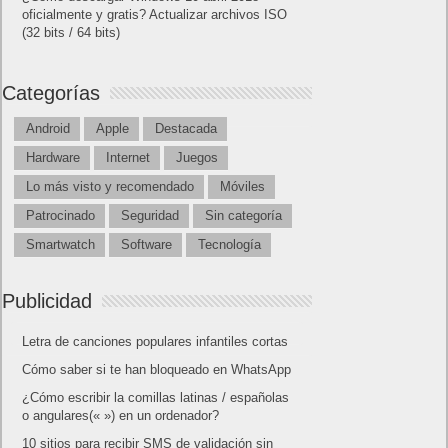
oficialmente y gratis? Actualizar archivos ISO
(32 bits / 64 bits)
Categorías
Android
Apple
Destacada
Hardware
Internet
Juegos
Lo más visto y recomendado
Móviles
Patrocinado
Seguridad
Sin categoría
Smartwatch
Software
Tecnología
Publicidad
Letra de canciones populares infantiles cortas
Cómo saber si te han bloqueado en WhatsApp
¿Cómo escribir la comillas latinas / españolas
o angulares(« ») en un ordenador?
10 sitios para recibir SMS de validación sin