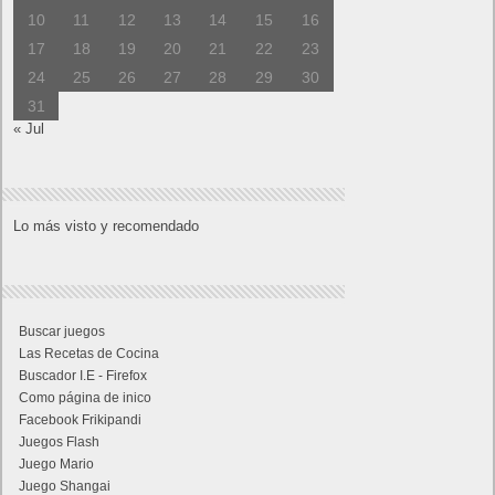
10
11
12
13
14
15
16
17
18
19
20
21
22
23
24
25
26
27
28
29
30
31
« Jul
Lo más visto y recomendado
Buscar juegos
Las Recetas de Cocina
Buscador I.E - Firefox
Como página de inico
Facebook Frikipandi
Juegos Flash
Juego Mario
Juego Shangai