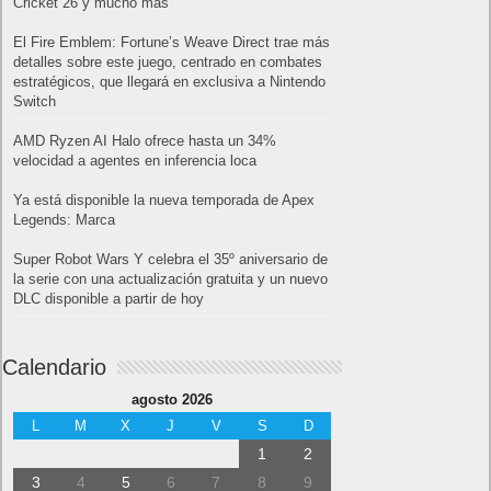
Cricket 26 y mucho más
El Fire Emblem: Fortune’s Weave Direct trae más
detalles sobre este juego, centrado en combates
estratégicos, que llegará en exclusiva a Nintendo
Switch
AMD Ryzen AI Halo ofrece hasta un 34%
velocidad a agentes en inferencia loca
Ya está disponible la nueva temporada de Apex
Legends: Marca
Super Robot Wars Y celebra el 35º aniversario de
la serie con una actualización gratuita y un nuevo
DLC disponible a partir de hoy
Calendario
agosto 2026
L
M
X
J
V
S
D
1
2
3
4
5
6
7
8
9