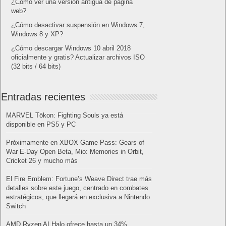
¿Cómo ver una versión antigua de página
web?
¿Cómo desactivar suspensión en Windows 7,
Windows 8 y XP?
¿Cómo descargar Windows 10 abril 2018
oficialmente y gratis? Actualizar archivos ISO
(32 bits / 64 bits)
Entradas recientes
MARVEL Tōkon: Fighting Souls ya está
disponible en PS5 y PC
Próximamente en XBOX Game Pass: Gears of
War E-Day Open Beta, Mio: Memories in Orbit,
Cricket 26 y mucho más
El Fire Emblem: Fortune’s Weave Direct trae más
detalles sobre este juego, centrado en combates
estratégicos, que llegará en exclusiva a Nintendo
Switch
AMD Ryzen AI Halo ofrece hasta un 34%