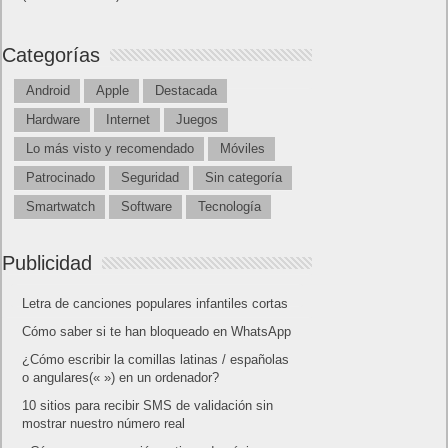
Categorías
Android
Apple
Destacada
Hardware
Internet
Juegos
Lo más visto y recomendado
Móviles
Patrocinado
Seguridad
Sin categoría
Smartwatch
Software
Tecnología
Publicidad
Letra de canciones populares infantiles cortas
Cómo saber si te han bloqueado en WhatsApp
¿Cómo escribir la comillas latinas / españolas
o angulares(« ») en un ordenador?
10 sitios para recibir SMS de validación sin
mostrar nuestro número real