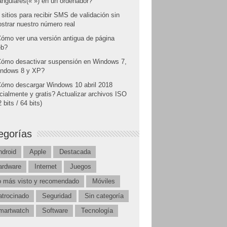
angulares(« ») en un ordenador?
 sitios para recibir SMS de validación sin
strar nuestro número real
ómo ver una versión antigua de página
b?
ómo desactivar suspensión en Windows 7,
ndows 8 y XP?
ómo descargar Windows 10 abril 2018
icialmente y gratis? Actualizar archivos ISO
 bits / 64 bits)
egorías
ndroid
Apple
Destacada
ardware
Internet
Juegos
o más visto y recomendado
Móviles
atrocinado
Seguridad
Sin categoría
martwatch
Software
Tecnología