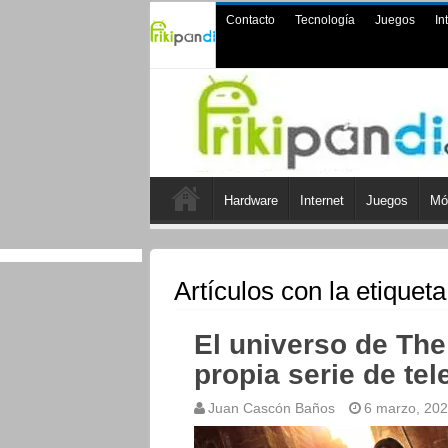
Contacto
Tecnología
Juegos
In
Hardware
Internet
Juegos
Mó
Artículos con la etiquet
El universo de The
propia serie de tel
Juan Cascón Baños
6 marzo, 20