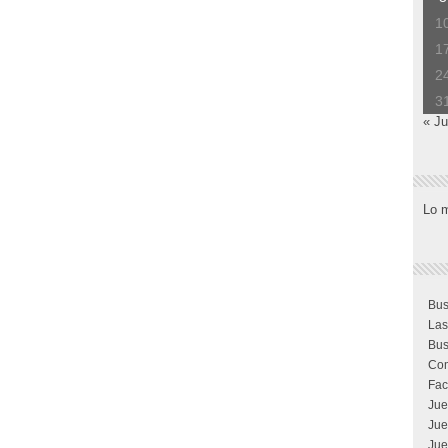
1
1
2
3
« Ju
Lo 
Bus
Las
Bus
Com
Fac
Jue
Jue
Jue