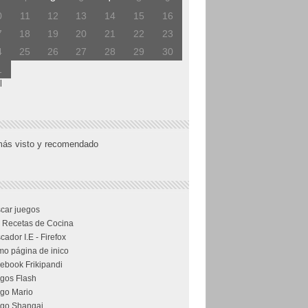
0
11
12
13
14
15
16
7
18
19
20
21
22
23
4
25
26
27
28
29
30
1
l
más visto y recomendado
car juegos
 Recetas de Cocina
cador I.E - Firefox
o página de inico
ebook Frikipandi
gos Flash
go Mario
go Shangai