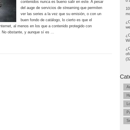
o 
contenidos nunca es bueno salir en este. A pesar
del auge de servicios de streaming que permiten
10
ver las series a la vez que su emisión, o con un
mo
buen fondo de catálogo, lo cierto es que el
¿C
Internet, al menos en los que a contenido protegido con
we
e. No obstante, y aunque sí es …
¿C
Wi
¿C
of
(32
Cat
A
H
L
P
S