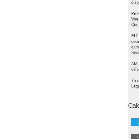
disp
Pró
War 
Cri
El F
deta
estr
Swi
AMD
velo
Ya e
Leg
Cal
L
3