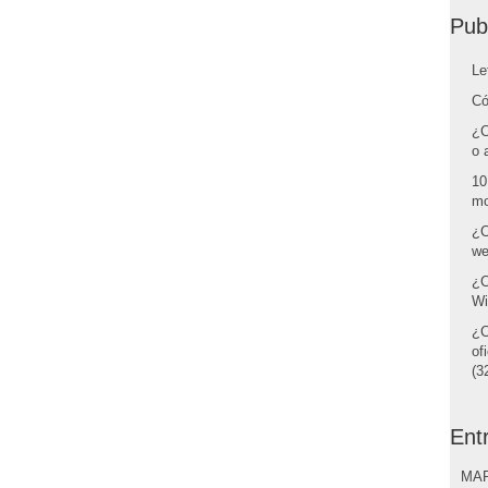
Pub
Le
Có
¿C
o 
10
mo
¿C
we
¿C
Wi
¿C
of
(32
Ent
MAR