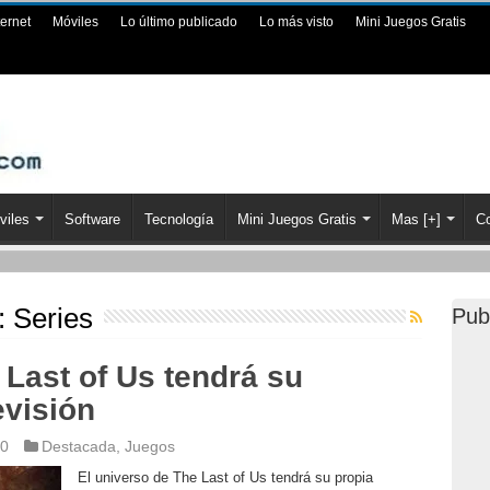
ternet
Móviles
Lo último publicado
Lo más visto
Mini Juegos Gratis
viles
Software
Tecnología
Mini Juegos Gratis
Mas [+]
Co
a:
Series
Pub
 Last of Us tendrá su
evisión
20
Destacada
,
Juegos
El universo de The Last of Us tendrá su propia