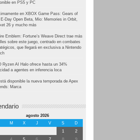
onible en PS5 y PC
ximamente en XBOX Game Pass: Gears of
E-Day Open Beta, Mio: Memories in Orbit,
cket 26 y mucho más
ire Emblem: Fortune’s Weave Direct trae más
lles sobre este juego, centrado en combates
atégicos, que llegará en exclusiva a Nintendo
tch
 Ryzen AI Halo ofrece hasta un 34%
cidad a agentes en inferencia loca
stá disponible la nueva temporada de Apex
ends: Marca
endario
agosto 2026
M
X
J
V
S
D
1
2
4
5
6
7
8
9