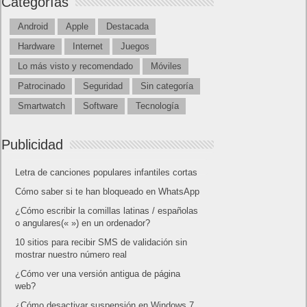
Categorías
Android
Apple
Destacada
Hardware
Internet
Juegos
Lo más visto y recomendado
Móviles
Patrocinado
Seguridad
Sin categoría
Smartwatch
Software
Tecnología
Publicidad
Letra de canciones populares infantiles cortas
Cómo saber si te han bloqueado en WhatsApp
¿Cómo escribir la comillas latinas / españolas
o angulares(« ») en un ordenador?
10 sitios para recibir SMS de validación sin
mostrar nuestro número real
¿Cómo ver una versión antigua de página
web?
¿Cómo desactivar suspensión en Windows 7,