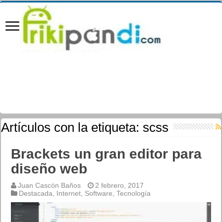
Artículos con la etiqueta:
scss
Brackets un gran editor para
diseño web
Juan Cascón Baños
2 febrero, 2017
Destacada
,
Internet
,
Software
,
Tecnología