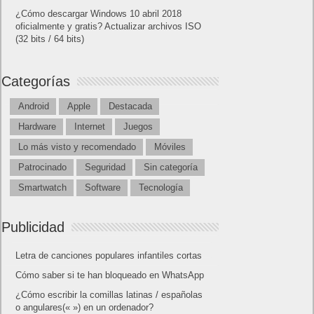
¿Cómo descargar Windows 10 abril 2018
oficialmente y gratis? Actualizar archivos ISO
(32 bits / 64 bits)
Categorías
Android
Apple
Destacada
Hardware
Internet
Juegos
Lo más visto y recomendado
Móviles
Patrocinado
Seguridad
Sin categoría
Smartwatch
Software
Tecnología
Publicidad
Letra de canciones populares infantiles cortas
Cómo saber si te han bloqueado en WhatsApp
¿Cómo escribir la comillas latinas / españolas
o angulares(« ») en un ordenador?