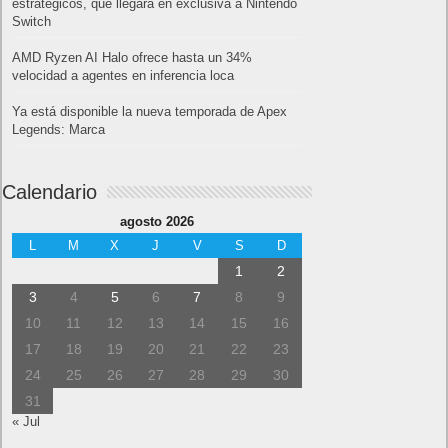
estratégicos, que llegará en exclusiva a Nintendo
Switch
AMD Ryzen AI Halo ofrece hasta un 34%
velocidad a agentes en inferencia loca
Ya está disponible la nueva temporada de Apex
Legends: Marca
Calendario
agosto 2026
L
M
X
J
V
S
D
1
2
3
4
5
6
7
8
9
10
11
12
13
14
15
16
17
18
19
20
21
22
23
24
25
26
27
28
29
30
31
« Jul