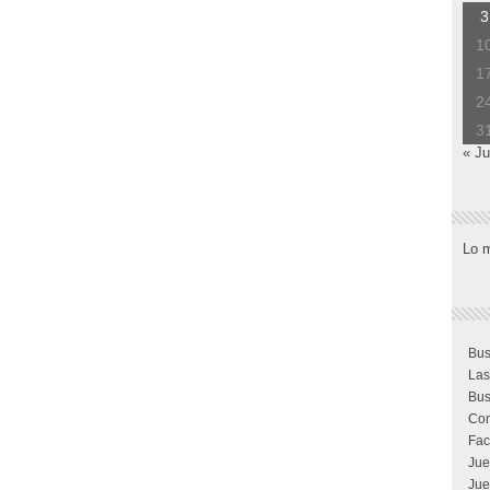
3
1
1
2
3
« Ju
Lo 
Bus
Las
Bus
Com
Fac
Jue
Jue