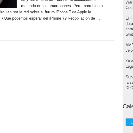
War 
mercado de los smartphones. Pero, para bien o
Cri
culan por la red sobre el futuro iPhone 7 de Apple la
 ¿Qué podemos esperar del iPhone 7? Recopilación de …
El F
deta
estr
Swi
AMD
velo
Ya e
Leg
Supe
la s
DLC 
Cal
L