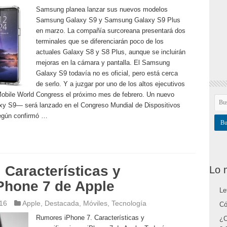
Samsung planea lanzar sus nuevos modelos
Samsung Galaxy S9 y Samsung Galaxy S9 Plus
en marzo. La compañía surcoreana presentará dos
terminales que se diferenciarán poco de los
actuales Galaxy S8 y S8 Plus, aunque se incluirán
mejoras en la cámara y pantalla. El Samsung
Galaxy S9 todavía no es oficial, pero está cerca
de serlo. Y a juzgar por uno de los altos ejecutivos
Mobile World Congress el próximo mes de febrero. Un nuevo
xy S9— será lanzado en el Congreso Mundial de Dispositivos
según confirmó …
Características y
Lo 
Phone 7 de Apple
Le
016
Apple
,
Destacada
,
Móviles
,
Tecnología
Có
Rumores iPhone 7. Características y
¿C