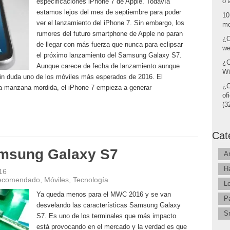
o 
especificaciones iPhone 7 de Apple. Todavía
estamos lejos del mes de septiembre para poder
10
ver el lanzamiento del iPhone 7. Sin embargo, los
mo
rumores del futuro smartphone de Apple no paran
¿C
de llegar con más fuerza que nunca para eclipsar
we
el próximo lanzamiento del Samsung Galaxy S7.
¿C
Aunque carece de fecha de lanzamiento aunque
Wi
 sin duda uno de los móviles más esperados de 2016. El
¿C
la manzana mordida, el iPhone 7 empieza a generar
of
(32
Cat
amsung Galaxy S7
A
H
16
 recomendado
,
Móviles
,
Tecnología
L
Ya queda menos para el MWC 2016 y se van
P
desvelando las características Samsung Galaxy
S
S7. Es uno de los terminales que más impacto
está provocando en el mercado y la verdad es que