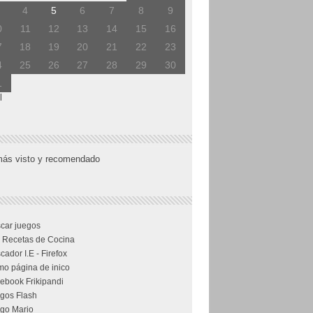
4
5
6
7
8
9
0
11
12
13
14
15
16
7
18
19
20
21
22
23
4
25
26
27
28
29
30
1
l
más visto y recomendado
car juegos
 Recetas de Cocina
cador I.E - Firefox
o página de inico
ebook Frikipandi
gos Flash
go Mario