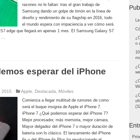
razones no le faltan: tras el gran trabajo de
Pub
Samsung dando un golpe de timón en la línea de
diseño y rendimiento de su flagship en 2016, todo
Le
el mundo espera con impaciencia a ver cómo será
Có
y S7 edge que llegará en apenas 1 mes. El Samsung Galaxy S7
y …
¿C
o 
10
mo
¿C
emos esperar del iPhone
we
¿C
Wi
, 2015
Apple
,
Destacada
,
Móviles
¿C
Comienza a llegar multitud de rumores de como
of
(32
será el buque insignia de Apple el iPhone 7.
iPhone 7 ¿Qué podemos esperar del iPhone 7?
Mejor procesador, más memoria, mejor cámara,
Ent
Mayor delgadez del iPhone 7 o mayor duración de
batería son lo clásico. El lanzamiento del iPhone
Pró
6s y del iPhone 6s Plus ha revolucionado el