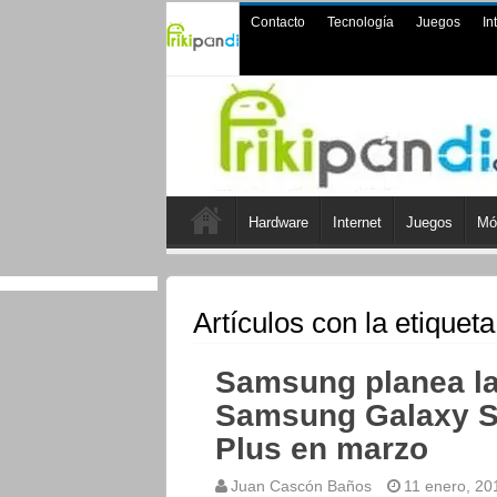
Contacto
Tecnología
Juegos
In
Hardware
Internet
Juegos
Mó
Artículos con la etiquet
Samsung planea l
Samsung Galaxy S
Plus en marzo
Juan Cascón Baños
11 enero, 20