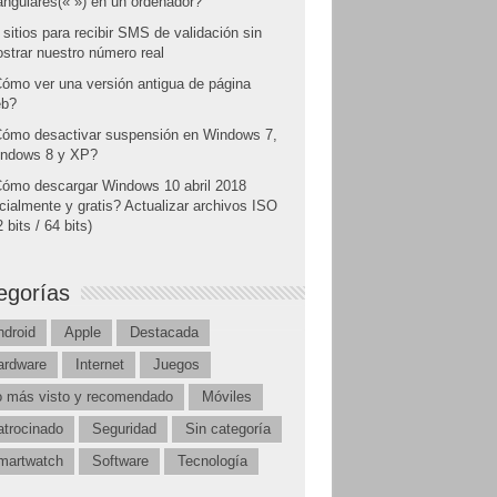
angulares(« ») en un ordenador?
 sitios para recibir SMS de validación sin
strar nuestro número real
ómo ver una versión antigua de página
b?
ómo desactivar suspensión en Windows 7,
ndows 8 y XP?
ómo descargar Windows 10 abril 2018
icialmente y gratis? Actualizar archivos ISO
 bits / 64 bits)
egorías
ndroid
Apple
Destacada
ardware
Internet
Juegos
o más visto y recomendado
Móviles
atrocinado
Seguridad
Sin categoría
martwatch
Software
Tecnología