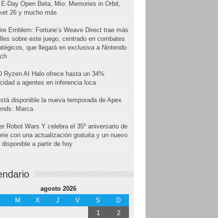
E-Day Open Beta, Mio: Memories in Orbit,
cket 26 y mucho más
ire Emblem: Fortune’s Weave Direct trae más
lles sobre este juego, centrado en combates
atégicos, que llegará en exclusiva a Nintendo
tch
 Ryzen AI Halo ofrece hasta un 34%
cidad a agentes en inferencia loca
stá disponible la nueva temporada de Apex
ends: Marca
r Robot Wars Y celebra el 35º aniversario de
erie con una actualización gratuita y un nuevo
disponible a partir de hoy
endario
agosto 2026
M
X
J
V
S
D
1
2