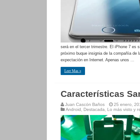
será en el tercer trimestre. El iPhone 7 es
próximo buque insignia de la compañía de 
expectación en Internet. Apenas unos …
Leer Mas »
Características S
Juan Cascón Baños
25 enero, 20
Android
,
Destacada
,
Lo más visto y