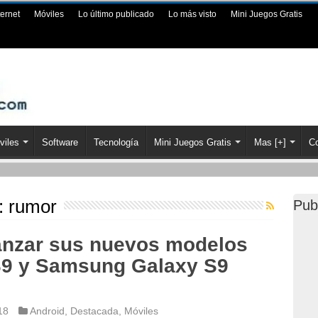
ternet
Móviles
Lo último publicado
Lo más visto
Mini Juegos Gratis
viles
Software
Tecnología
Mini Juegos Gratis
Mas [+]
Co
a:
rumor
Pub
anzar sus nuevos modelos
9 y Samsung Galaxy S9
18
Android
,
Destacada
,
Móviles