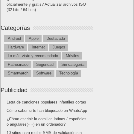
oficialmente y gratis? Actualizar archivos ISO
(32 bits / 64 bits)
Categorías
Android
Apple
Destacada
Hardware
Internet
Juegos
Lo más visto y recomendado
Móviles
Patrocinado
Seguridad
Sin categoría
Smartwatch
Software
Tecnología
Publicidad
Letra de canciones populares infantiles cortas
Cómo saber si te han bloqueado en WhatsApp
¿Cómo escribir la comillas latinas / españolas
o angulares(« ») en un ordenador?
10 sitios para recibir SMS de validación sin