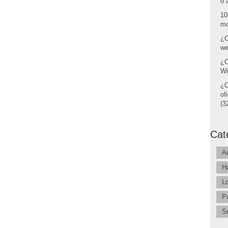
o 
10
mo
¿C
we
¿C
Wi
¿C
of
(32
Cat
A
H
L
P
S