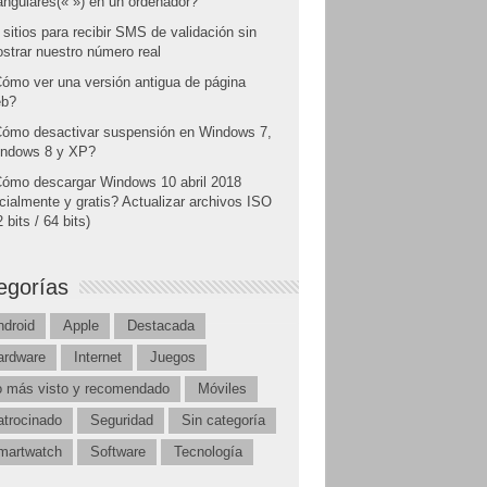
angulares(« ») en un ordenador?
 sitios para recibir SMS de validación sin
strar nuestro número real
ómo ver una versión antigua de página
b?
ómo desactivar suspensión en Windows 7,
ndows 8 y XP?
ómo descargar Windows 10 abril 2018
icialmente y gratis? Actualizar archivos ISO
 bits / 64 bits)
egorías
ndroid
Apple
Destacada
ardware
Internet
Juegos
o más visto y recomendado
Móviles
atrocinado
Seguridad
Sin categoría
martwatch
Software
Tecnología