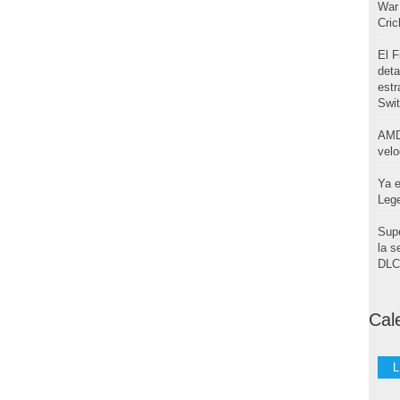
War 
Cri
El F
deta
estr
Swi
AMD
velo
Ya e
Leg
Supe
la s
DLC 
Cal
L