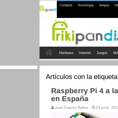
Contacto
Tecnología
Juegos
In
Hardware
Internet
Juegos
Mó
Artículos con la etiquet
Raspberry Pi 4 a l
en España
Juan Cascón Baños
24 junio, 201