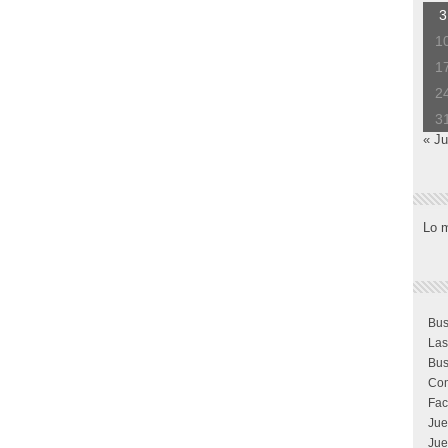
3
1
1
2
3
« Ju
Lo 
Bus
Las
Bus
Com
Fac
Jue
Jue