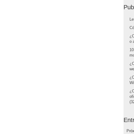
Pub
Le
Có
¿C
o 
10
mo
¿C
we
¿C
Wi
¿C
of
(32
Ent
Pró