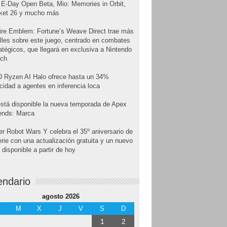
E-Day Open Beta, Mio: Memories in Orbit,
cket 26 y mucho más
ire Emblem: Fortune’s Weave Direct trae más
lles sobre este juego, centrado en combates
atégicos, que llegará en exclusiva a Nintendo
tch
 Ryzen AI Halo ofrece hasta un 34%
cidad a agentes en inferencia loca
stá disponible la nueva temporada de Apex
ends: Marca
r Robot Wars Y celebra el 35º aniversario de
erie con una actualización gratuita y un nuevo
disponible a partir de hoy
endario
agosto 2026
M
X
J
V
S
D
1
2