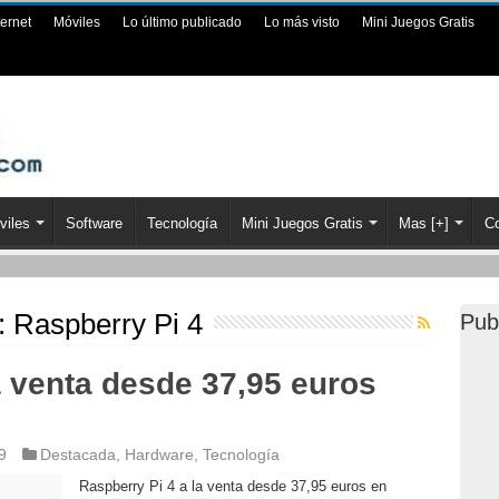
ternet
Móviles
Lo último publicado
Lo más visto
Mini Juegos Gratis
viles
Software
Tecnología
Mini Juegos Gratis
Mas [+]
Co
a:
Raspberry Pi 4
Pub
a venta desde 37,95 euros
9
Destacada
,
Hardware
,
Tecnología
Raspberry Pi 4 a la venta desde 37,95 euros en