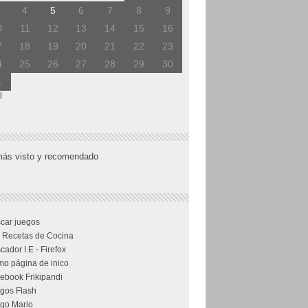
4
5
6
7
8
9
0
11
12
13
14
15
16
7
18
19
20
21
22
23
4
25
26
27
28
29
30
1
l
más visto y recomendado
car juegos
 Recetas de Cocina
cador I.E - Firefox
o página de inico
ebook Frikipandi
gos Flash
go Mario