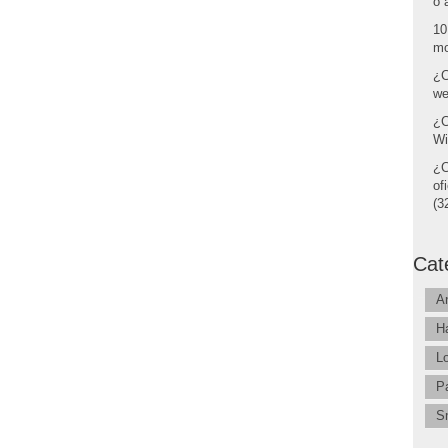
o 
10
mo
¿C
we
¿C
Wi
¿C
of
(32
Cat
A
H
L
P
S