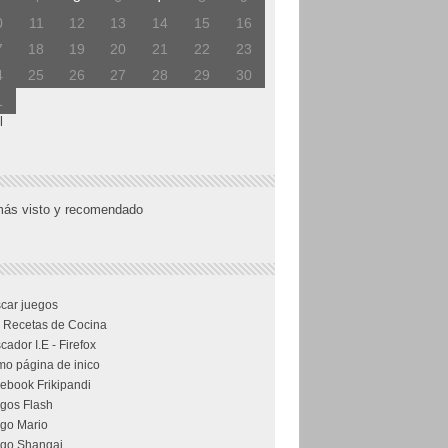
0
11
12
13
14
15
16
7
18
19
20
21
22
23
4
25
26
27
28
29
30
1
l
más visto y recomendado
car juegos
 Recetas de Cocina
cador I.E - Firefox
o página de inico
ebook Frikipandi
gos Flash
go Mario
go Shangai