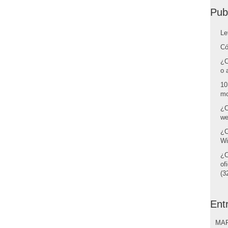
Pub
Le
Có
¿C
o 
10
mo
¿C
we
¿C
Wi
¿C
of
(32
Ent
MAR