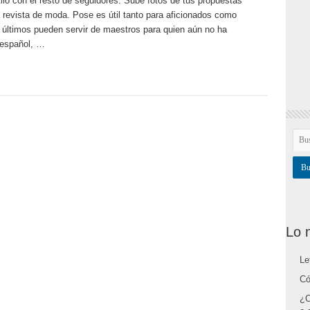
tilo con el resto de seguidores. Sube fotos de tus propuestas
 revista de moda. Pose es útil tanto para aficionados como
s últimos pueden servir de maestros para quien aún no ha
 español, …
Lo 
Le
Có
¿C