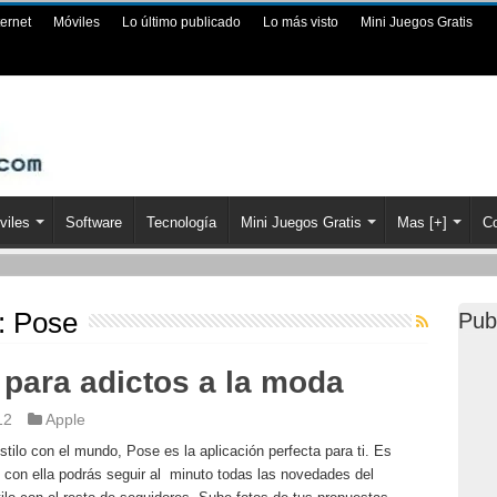
ternet
Móviles
Lo último publicado
Lo más visto
Mini Juegos Gratis
viles
Software
Tecnología
Mini Juegos Gratis
Mas [+]
Co
a:
Pose
Pub
l para adictos a la moda
12
Apple
stilo con el mundo, Pose es la aplicación perfecta para ti. Es
 con ella podrás seguir al minuto todas las novedades del