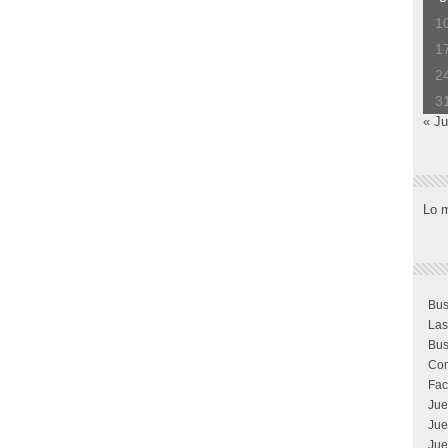
1
1
2
3
« Ju
Lo 
Bus
Las
Bus
Com
Fac
Jue
Jue
Jue