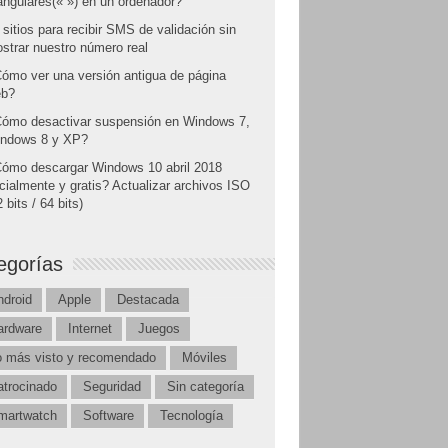
angulares(« ») en un ordenador?
 sitios para recibir SMS de validación sin
strar nuestro número real
ómo ver una versión antigua de página
b?
ómo desactivar suspensión en Windows 7,
ndows 8 y XP?
ómo descargar Windows 10 abril 2018
icialmente y gratis? Actualizar archivos ISO
 bits / 64 bits)
egorías
ndroid
Apple
Destacada
ardware
Internet
Juegos
o más visto y recomendado
Móviles
atrocinado
Seguridad
Sin categoría
martwatch
Software
Tecnología