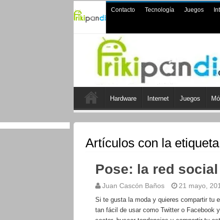
Contacto
Tecnología
Juegos
In
Hardware
Internet
Juegos
Mó
Artículos con la etiquet
Pose: la red socia
Juan Cascón Baños
21 mayo, 20
Si te gusta la moda y quieres compartir tu e
tan fácil de usar como Twitter o Facebook y