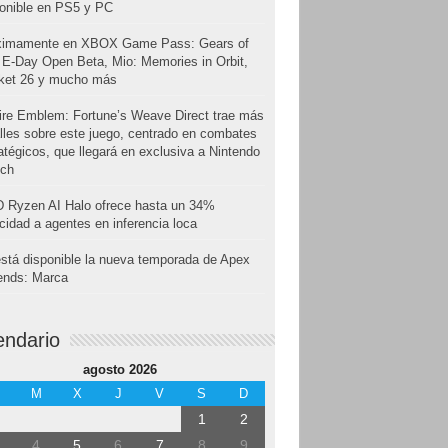
onible en PS5 y PC
ximamente en XBOX Game Pass: Gears of
E-Day Open Beta, Mio: Memories in Orbit,
cket 26 y mucho más
ire Emblem: Fortune’s Weave Direct trae más
lles sobre este juego, centrado en combates
atégicos, que llegará en exclusiva a Nintendo
tch
 Ryzen AI Halo ofrece hasta un 34%
cidad a agentes en inferencia loca
stá disponible la nueva temporada de Apex
ends: Marca
endario
agosto 2026
M
X
J
V
S
D
1
2
4
5
6
7
8
9