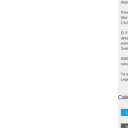
disp
Pró
War 
Cri
El F
deta
estr
Swi
AMD
velo
Ya e
Leg
Cal
L
3