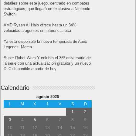
detalles sobre este juego, centrado en combates
estratégicos, que llegará en exclusiva a Nintendo
Switch
AMD Ryzen AI Halo ofrece hasta un 34%
velocidad a agentes en inferencia loca
Ya está disponible la nueva temporada de Apex
Legends: Marca
Super Robot Wars Y celebra el 35º aniversario de
la serie con una actualización gratuita y un nuevo
DLC disponible a partir de hoy
Calendario
agosto 2026
L
M
X
J
V
S
D
1
2
3
4
5
6
7
8
9
10
11
12
13
14
15
16
17
18
19
20
21
22
23