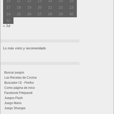
10
11
12
13
14
15
16
17
18
19
20
21
22
23
24
25
26
27
28
29
30
31
« Jul
Lo más visto y recomendado
Buscar juegos
Las Recetas de Cocina
Buscador I.E - Firefox
Como página de inico
Facebook Frikipandi
Juegos Flash
Juego Mario
Juego Shangai