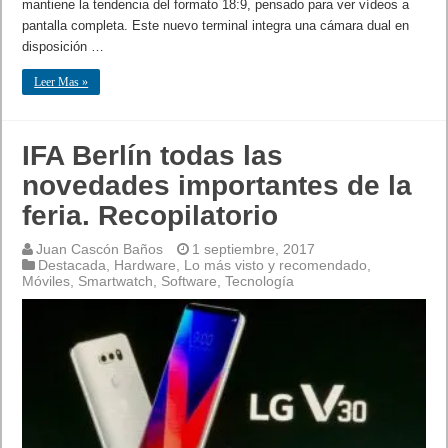
mantiene la tendencia del formato 18:9, pensado para ver vídeos a
pantalla completa. Este nuevo terminal integra una cámara dual en
disposición …
Leer Mas »
IFA Berlín todas las
novedades importantes de la
feria. Recopilatorio
Juan Cascón Baños
1 septiembre, 2017
Destacada
,
Hardware
,
Lo más visto y recomendado
,
Móviles
,
Smartwatch
,
Software
,
Tecnología