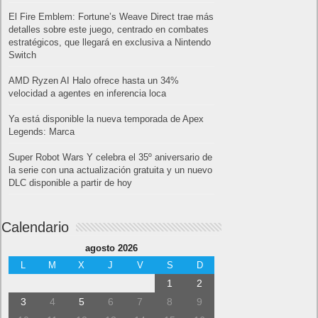
El Fire Emblem: Fortune’s Weave Direct trae más
detalles sobre este juego, centrado en combates
estratégicos, que llegará en exclusiva a Nintendo
Switch
AMD Ryzen AI Halo ofrece hasta un 34%
velocidad a agentes en inferencia loca
Ya está disponible la nueva temporada de Apex
Legends: Marca
Super Robot Wars Y celebra el 35º aniversario de
la serie con una actualización gratuita y un nuevo
DLC disponible a partir de hoy
Calendario
agosto 2026
L
M
X
J
V
S
D
1
2
3
4
5
6
7
8
9