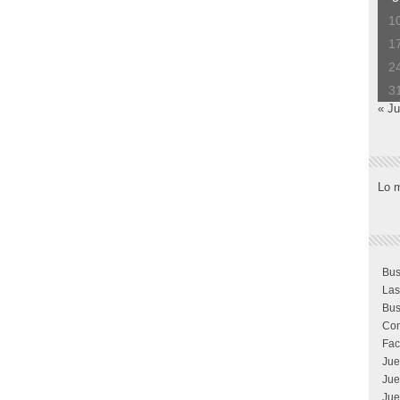
1
1
2
3
« Ju
Lo 
Bus
Las
Bus
Com
Fac
Jue
Jue
Jue