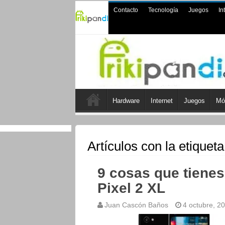
Contacto
Tecnología
Juegos
In
Hardware
Internet
Juegos
Mó
Artículos con la etiquet
9 cosas que tienes
Pixel 2 XL
Juan Cascón Baños
4 octubre, 2