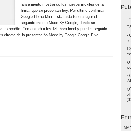
lanzamiento mostrando los nuevos móviles de la
Pub
firma, que se presentan hoy. Por ultimo confirman
Google Home Mini. Esta tarde tendrá lugar el
Le
segundo evento Made By Google, donde se
Có
la compañía. Comenzará a las 18h hora local y puedes seguirlo
 en directo de la presentación Made by Google Google Pixel …
¿C
o 
10
mo
¿C
we
¿C
Wi
¿C
of
(32
Ent
MAR