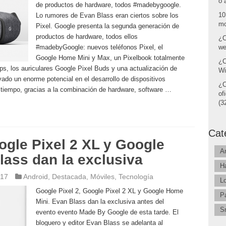
o 
de productos de hardware, todos #madebygoogle.
10
Lo rumores de Evan Blass eran ciertos sobre los
mo
Pixel. Google presenta la segunda generación de
productos de hardware, todos ellos
¿C
#madebyGoogle: nuevos teléfonos Pixel, el
we
Google Home Mini y Max, un Pixelbook totalmente
¿C
ps, los auriculares Google Pixel Buds y una actualización de
Wi
do un enorme potencial en el desarrollo de dispositivos
¿C
el tiempo, gracias a la combinación de hardware, software …
of
(32
Cat
ogle Pixel 2 XL y Google
A
ass dan la exclusiva
H
017
Android
,
Destacada
,
Móviles
,
Tecnología
L
Google Pixel 2, Google Pixel 2 XL y Google Home
P
Mini. Evan Blass dan la exclusiva antes del
S
evento evento Made By Google de esta tarde. El
bloguero y editor Evan Blass se adelanta al