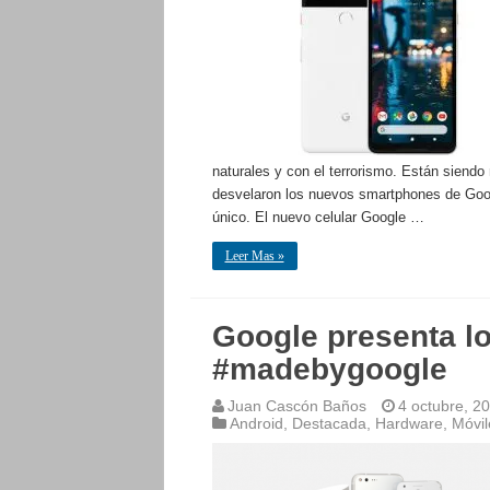
naturales y con el terrorismo. Están siendo
desvelaron los nuevos smartphones de Goo
único. El nuevo celular Google …
Leer Mas »
Google presenta l
#madebygoogle
Juan Cascón Baños
4 octubre, 2
Android
,
Destacada
,
Hardware
,
Móvil