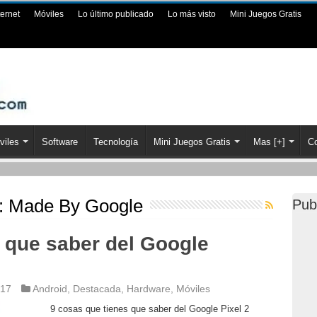
ternet
Móviles
Lo último publicado
Lo más visto
Mini Juegos Gratis
viles
Software
Tecnología
Mini Juegos Gratis
Mas [+]
Co
a:
Made By Google
Pub
 que saber del Google
017
Android
,
Destacada
,
Hardware
,
Móviles
9 cosas que tienes que saber del Google Pixel 2