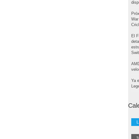
disp
Pró
War 
Cri
El F
deta
estr
Swi
AMD
velo
Ya e
Leg
Cal
L
3