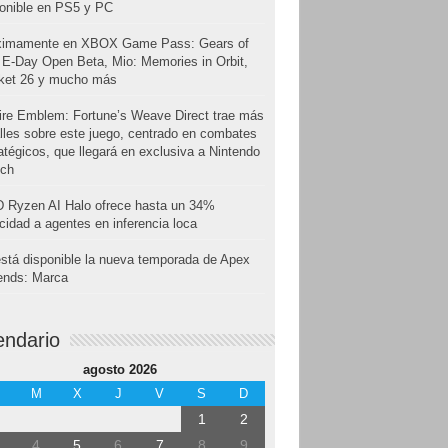
onible en PS5 y PC
ximamente en XBOX Game Pass: Gears of
E-Day Open Beta, Mio: Memories in Orbit,
cket 26 y mucho más
ire Emblem: Fortune’s Weave Direct trae más
lles sobre este juego, centrado en combates
atégicos, que llegará en exclusiva a Nintendo
tch
 Ryzen AI Halo ofrece hasta un 34%
cidad a agentes en inferencia loca
stá disponible la nueva temporada de Apex
ends: Marca
endario
agosto 2026
M
X
J
V
S
D
1
2
4
5
6
7
8
9