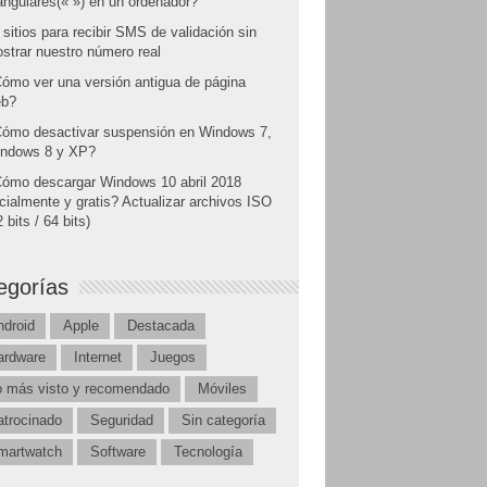
angulares(« ») en un ordenador?
 sitios para recibir SMS de validación sin
strar nuestro número real
ómo ver una versión antigua de página
b?
ómo desactivar suspensión en Windows 7,
ndows 8 y XP?
ómo descargar Windows 10 abril 2018
icialmente y gratis? Actualizar archivos ISO
 bits / 64 bits)
egorías
ndroid
Apple
Destacada
ardware
Internet
Juegos
o más visto y recomendado
Móviles
atrocinado
Seguridad
Sin categoría
martwatch
Software
Tecnología