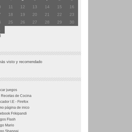
0
11
12
13
14
15
16
7
18
19
20
21
22
23
4
25
26
27
28
29
30
1
l
más visto y recomendado
car juegos
 Recetas de Cocina
cador I.E - Firefox
o página de inico
ebook Frikipandi
gos Flash
go Mario
go Shangai