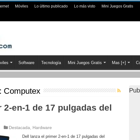
ternet
Móviles
Lo último publicado
Lo más visto
Mini Juegos Gratis
viles
Software
Tecnología
Mini Juegos Gratis
Mas [+]
Co
a:
Computex
Pub
r 2-en-1 de 17 pulgadas del
Destacada
,
Hardware
Dell lanza el primer 2-en-1 de 17 pulgadas del