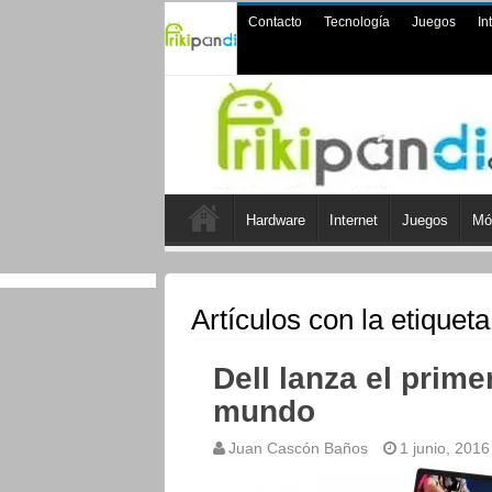
Contacto
Tecnología
Juegos
In
Hardware
Internet
Juegos
Mó
Artículos con la etiquet
Dell lanza el prime
mundo
Juan Cascón Baños
1 junio, 2016