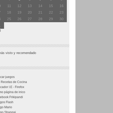
0
11
12
13
14
15
16
7
18
19
20
21
22
23
4
25
26
27
28
29
30
1
l
más visto y recomendado
car juegos
 Recetas de Cocina
cador I.E - Firefox
o página de inico
ebook Frikipandi
gos Flash
go Mario
go Shangai