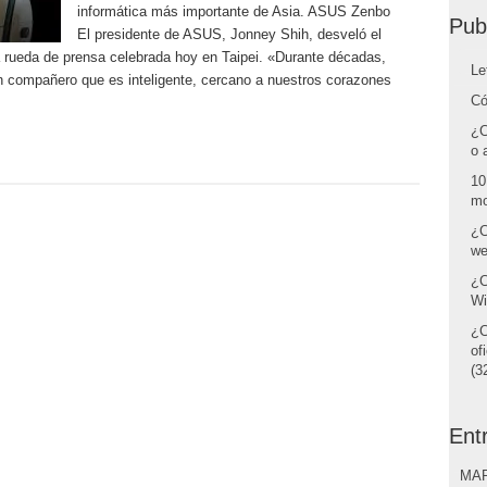
informática más importante de Asia. ASUS Zenbo
Pub
El presidente de ASUS, Jonney Shih, desveló el
a rueda de prensa celebrada hoy en Taipei. «Durante décadas,
Le
 compañero que es inteligente, cercano a nuestros corazones
Có
¿C
o 
10
mo
¿C
we
¿C
Wi
¿C
of
(32
Ent
MAR