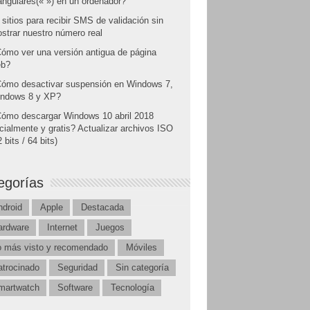
angulares(« ») en un ordenador?
 sitios para recibir SMS de validación sin
strar nuestro número real
ómo ver una versión antigua de página
b?
ómo desactivar suspensión en Windows 7,
ndows 8 y XP?
ómo descargar Windows 10 abril 2018
icialmente y gratis? Actualizar archivos ISO
 bits / 64 bits)
egorías
ndroid
Apple
Destacada
ardware
Internet
Juegos
o más visto y recomendado
Móviles
atrocinado
Seguridad
Sin categoría
martwatch
Software
Tecnología