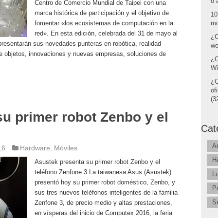
o 
Centro de Comercio Mundial de Taipei con una
marca histórica de participación y el objetivo de
10
fomentar «los ecosistemas de computación en la
mo
red». En esta edición, celebrada del 31 de mayo al
¿C
presentarán sus novedades punteras en robótica, realidad
we
 de objetos, innovaciones y nuevas empresas, soluciones de
¿C
Wi
¿C
of
(32
u primer robot Zenbo y el
Cat
A
16
Hardware
,
Móviles
H
Asustek presenta su primer robot Zenbo y el
teléfono Zenfone 3 La taiwanesa Asus (Asustek)
L
presentó hoy su primer robot doméstico, Zenbo, y
P
sus tres nuevos teléfonos inteligentes de la familia
S
Zenfone 3, de precio medio y altas prestaciones,
en vísperas del inicio de Computex 2016, la feria