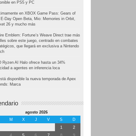
onible en PS5 y PC
ximamente en XBOX Game Pass: Gears of
E-Day Open Beta, Mio: Memories in Orbit,
cket 26 y mucho más
ire Emblem: Fortune’s Weave Direct trae más
lles sobre este juego, centrado en combates
atégicos, que llegará en exclusiva a Nintendo
tch
 Ryzen AI Halo ofrece hasta un 34%
cidad a agentes en inferencia loca
stá disponible la nueva temporada de Apex
ends: Marca
endario
agosto 2026
M
X
J
V
S
D
1
2
4
5
6
7
8
9