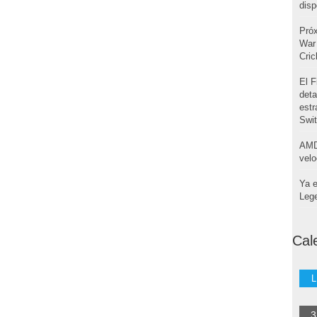
disp
Pró
War 
Cri
El F
deta
estr
Swi
AMD
velo
Ya e
Leg
Cal
L
3