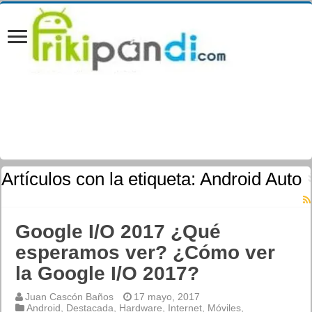
Artículos con la etiqueta:
Android Auto
Google I/O 2017 ¿Qué
esperamos ver? ¿Cómo ver
la Google I/O 2017?
Juan Cascón Baños
17 mayo, 2017
Android
,
Destacada
,
Hardware
,
Internet
,
Móviles
,