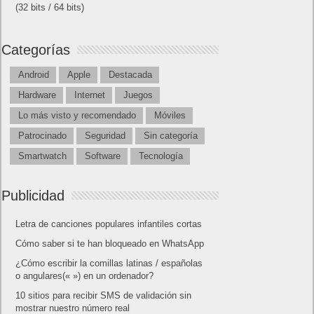
(32 bits / 64 bits)
Categorías
Android
Apple
Destacada
Hardware
Internet
Juegos
Lo más visto y recomendado
Móviles
Patrocinado
Seguridad
Sin categoría
Smartwatch
Software
Tecnología
Publicidad
Letra de canciones populares infantiles cortas
Cómo saber si te han bloqueado en WhatsApp
¿Cómo escribir la comillas latinas / españolas
o angulares(« ») en un ordenador?
10 sitios para recibir SMS de validación sin
mostrar nuestro número real