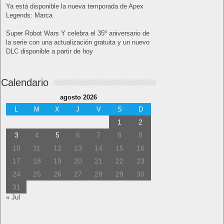
Ya está disponible la nueva temporada de Apex
Legends: Marca
Super Robot Wars Y celebra el 35º aniversario de
la serie con una actualización gratuita y un nuevo
DLC disponible a partir de hoy
Calendario
agosto 2026
L
M
X
J
V
S
D
1
2
3
4
5
6
7
8
9
10
11
12
13
14
15
16
17
18
19
20
21
22
23
24
25
26
27
28
29
30
31
« Jul