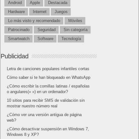
Android
Apple
Destacada
Hardware
Internet
Juegos
Lo más visto y recomendado
Móviles
Patrocinado
Seguridad
Sin categoría
Smartwatch
Software
Tecnología
Publicidad
Letra de canciones populares infantiles cortas
Cómo saber si te han bloqueado en WhatsApp
¿Cómo escribir la comillas latinas / españolas
o angulares(« ») en un ordenador?
10 sitios para recibir SMS de validación sin
mostrar nuestro número real
¿Cómo ver una versión antigua de página
web?
¿Cómo desactivar suspensión en Windows 7,
Windows 8 y XP?