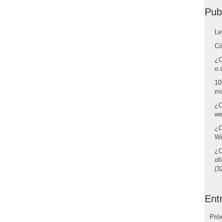
Pub
Le
Có
¿C
o 
10
mo
¿C
we
¿C
Wi
¿C
of
(32
Ent
Pró