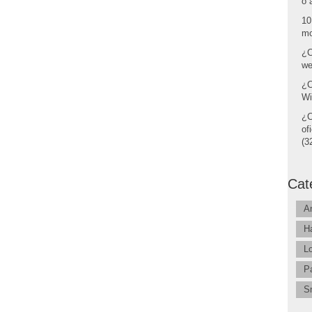
o 
10
mo
¿C
we
¿C
Wi
¿C
of
(32
Cat
A
H
L
P
S