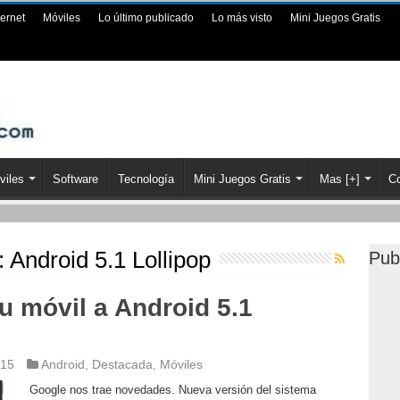
ternet
Móviles
Lo último publicado
Lo más visto
Mini Juegos Gratis
viles
Software
Tecnología
Mini Juegos Gratis
Mas [+]
Co
:
Android 5.1 Lollipop
Pub
u móvil a Android 5.1
015
Android
,
Destacada
,
Móviles
Google nos trae novedades. Nueva versión del sistema