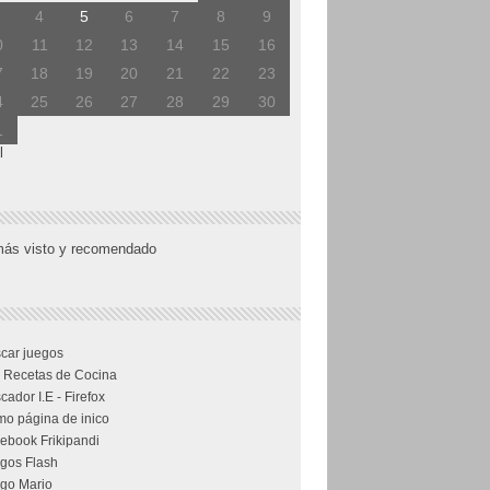
4
5
6
7
8
9
0
11
12
13
14
15
16
7
18
19
20
21
22
23
4
25
26
27
28
29
30
1
l
más visto y recomendado
car juegos
 Recetas de Cocina
cador I.E - Firefox
o página de inico
ebook Frikipandi
gos Flash
go Mario