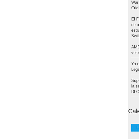
War 
Cri
El F
deta
estr
Swi
AMD
velo
Ya e
Leg
Supe
la s
DLC 
Cal
L