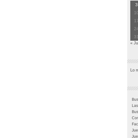
3
1
1
2
3
« Ju
Lo 
Bus
Las
Bus
Com
Fac
Jue
Jue