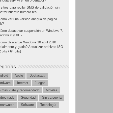
angulares(« ») en un ordenador?
 sitios para recibir SMS de validación sin
strar nuestro número real
ómo ver una versión antigua de página
b?
ómo desactivar suspensión en Windows 7,
ndows 8 y XP?
ómo descargar Windows 10 abril 2018
icialmente y gratis? Actualizar archivos ISO
 bits / 64 bits)
egorías
ndroid
Apple
Destacada
ardware
Internet
Juegos
o más visto y recomendado
Móviles
atrocinado
Seguridad
Sin categoría
martwatch
Software
Tecnología