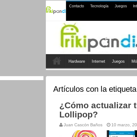
Contacto
Tecnología
Juegos
In
Hardware
Internet
Juegos
Mó
Artículos con la etiqueta
¿Cómo actualizar t
Lollipop?
Juan Cascón Baños
10 marzo, 2