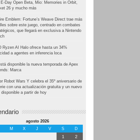
E-Day Open Beta, Mio: Memories in Orbit,
cket 26 y mucho más
ire Emblem: Fortune’s Weave Direct trae más
lles sobre este juego, centrado en combates
atégicos, que llegará en exclusiva a Nintendo
tch
 Ryzen AI Halo ofrece hasta un 34%
cidad a agentes en inferencia loca
stá disponible la nueva temporada de Apex
ends: Marca
r Robot Wars Y celebra el 35º aniversario de
erie con una actualización gratuita y un nuevo
disponible a partir de hoy
endario
agosto 2026
M
X
J
V
S
D
1
2