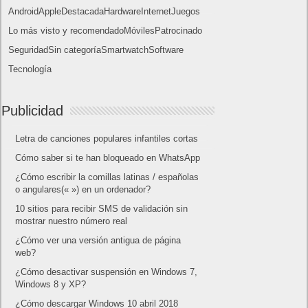
web?
¿Cómo desactivar suspensión en Windows 7,
Windows 8 y XP?
¿Cómo descargar Windows 10 abril 2018
oficialmente y gratis? Actualizar archivos ISO
(32 bits / 64 bits)
Categorías
Android
Apple
Destacada
Hardware
Internet
Juegos
Lo más visto y recomendado
Móviles
Patrocinado
Seguridad
Sin categoría
Smartwatch
Software
Tecnología
Publicidad
Letra de canciones populares infantiles cortas