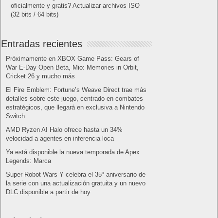
Cómo saber si te han bloqueado en WhatsApp
¿Cómo escribir la comillas latinas / españolas
o angulares(« ») en un ordenador?
10 sitios para recibir SMS de validación sin
mostrar nuestro número real
¿Cómo ver una versión antigua de página
web?
¿Cómo desactivar suspensión en Windows 7,
Windows 8 y XP?
¿Cómo descargar Windows 10 abril 2018
oficialmente y gratis? Actualizar archivos ISO
(32 bits / 64 bits)
Entradas recientes
Próximamente en XBOX Game Pass: Gears of
War E-Day Open Beta, Mio: Memories in Orbit,
Cricket 26 y mucho más
El Fire Emblem: Fortune’s Weave Direct trae más
detalles sobre este juego, centrado en combates