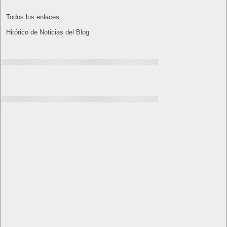
28
29
30
« Ago
Oct »
Lo más visto y recomendado
Buscar juegos
Las Recetas de Cocina
Buscador I.E - Firefox
Como página de inico
Facebook Frikipandi
Juegos Flash
Juego Mario
Juego Shangai
Todos los enlaces
Hitórico de Noticias del Blog