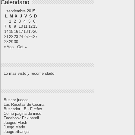
estratégicos, que llegará en exclusiva a Nintendo
Switch
AMD Ryzen AI Halo ofrece hasta un 34%
velocidad a agentes en inferencia loca
Ya está disponible la nueva temporada de Apex
Legends: Marca
Super Robot Wars Y celebra el 35º aniversario de
la serie con una actualización gratuita y un nuevo
DLC disponible a partir de hoy
Calendario
septiembre 2015
L
M
X
J
V
S
D
1
2
3
4
5
6
7
8
9
10
11
12
13
14
15
16
17
18
19
20
21
22
23
24
25
26
27