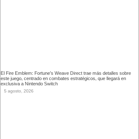
Próximamente en XBOX Game Pass: Gears of War E-Day
Open Beta, Mio: Memories in Orbit, Cricket 26 y mucho más
5 agosto, 2026
El Fire Emblem: Fortune’s Weave Direct trae más detalles
sobre este juego, centrado en combates estratégicos, que
llegará en exclusiva a Nintendo Switch
5 agosto, 2026