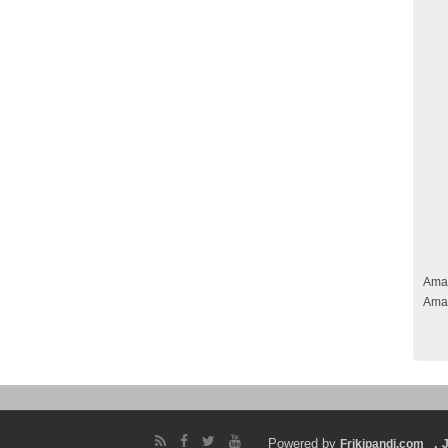
Ama
Ama
Powered by
.
Frikipandi.com