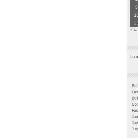
9
1
2
« E
Lo 
Bus
Las
Bus
Com
Fac
Jue
Jue
Jue