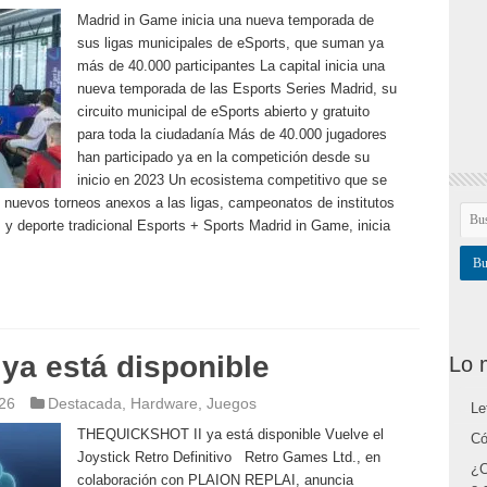
Madrid in Game inicia una nueva temporada de
sus ligas municipales de eSports, que suman ya
más de 40.000 participantes La capital inicia una
nueva temporada de las Esports Series Madrid, su
circuito municipal de eSports abierto y gratuito
para toda la ciudadanía Más de 40.000 jugadores
han participado ya en la competición desde su
inicio en 2023 Un ecosistema competitivo que se
nuevos torneos anexos a las ligas, campeonatos de institutos
s y deporte tradicional Esports + Sports Madrid in Game, inicia
a está disponible
Lo 
026
Destacada
,
Hardware
,
Juegos
Le
THEQUICKSHOT II ya está disponible Vuelve el
Có
Joystick Retro Definitivo Retro Games Ltd., en
¿C
colaboración con PLAION REPLAI, anuncia