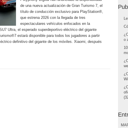
de una nueva actualización de Gran Turismo 7, el
Pub
título de conducción exclusivo para PlayStation®,
que estrena 2026 con la llegada de tres
Le
espectaculares vehículos enfocados en la
Có
SU7 Ultra, el esperado superdeportivo eléctrico del gigante
¿C
urismo®7 estará disponible para todos los jugadores a partir
o 
éctrico definitivo del gigante de los móviles. Xiaomi, después
10
mo
¿C
we
¿C
Wi
¿C
of
(32
Ent
MAR