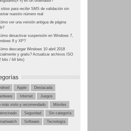
angulares(« ») en un ordenador?
 sitios para recibir SMS de validación sin
strar nuestro número real
ómo ver una versión antigua de página
b?
ómo desactivar suspensión en Windows 7,
ndows 8 y XP?
ómo descargar Windows 10 abril 2018
icialmente y gratis? Actualizar archivos ISO
 bits / 64 bits)
egorías
ndroid
Apple
Destacada
ardware
Internet
Juegos
o más visto y recomendado
Móviles
atrocinado
Seguridad
Sin categoría
martwatch
Software
Tecnología