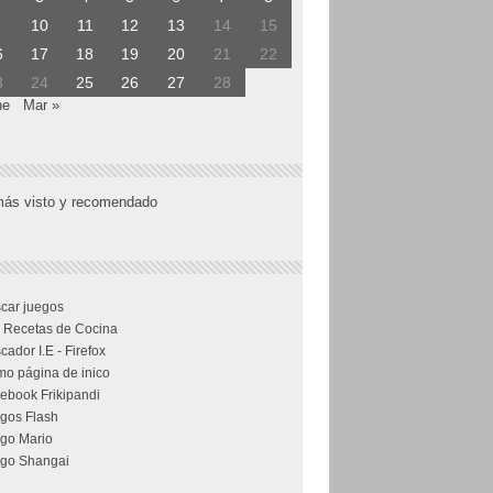
10
11
12
13
14
15
6
17
18
19
20
21
22
3
24
25
26
27
28
ne
Mar »
más visto y recomendado
car juegos
 Recetas de Cocina
cador I.E - Firefox
o página de inico
ebook Frikipandi
gos Flash
go Mario
go Shangai