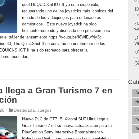
o 
queTHEQUICKSHOT II ya está disponible,
10
recuperando uno de los joysticks más icónicos del
mo
mundo de los videojuegos para ordenadores
¿C
domésticos. Este nuevo joystick ha sido
we
fielmente recreado y diseñado con precisión para
r el tráiler de lanzamiento https://youtu.be/I8WiEwf4y3g
¿C
Wi
ños 80, The QuickShot II se convirtió en unreferente de los
EQUICKSHOT II ha sido recreado para ofrecer la
¿C
dores recuerdan, …
of
(32
Cat
a llega a Gran Turismo 7 en
A
ción
H
026
Destacada
,
Juegos
L
Nuevo DLC de GT7. El Xiaomi SU7 Ultra llega a
P
Gran Turismo 7 en su nueva actualización para tu
S
PlayStation Sony Interactive Entertainment y
Polyphony Digital han anunciado la disponibilidad