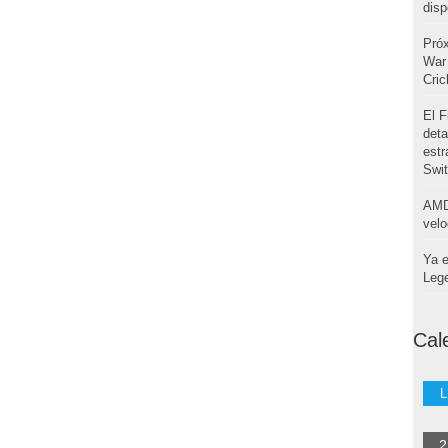
disp
Pró
War 
Cri
El F
deta
estr
Swi
AMD
velo
Ya e
Leg
Cal
L
2