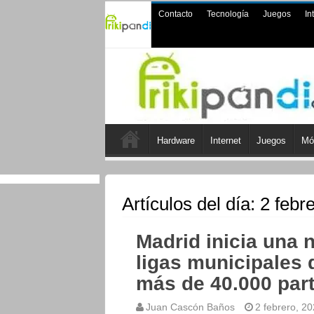
Contacto
Tecnología
Juegos
In
Hardware
Internet
Juegos
Mó
Artículos del día:
2 febr
Madrid inicia una
ligas municipales
más de 40.000 part
Juan Cascón Baños
2 febrero, 2