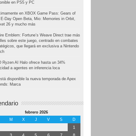
onible en PS5 y PC
ximamente en XBOX Game Pass: Gears of
E-Day Open Beta, Mio: Memories in Orbit,
cket 26 y mucho más
ire Emblem: Fortune’s Weave Direct trae más
lles sobre este juego, centrado en combates
atégicos, que llegará en exclusiva a Nintendo
tch
 Ryzen AI Halo ofrece hasta un 34%
cidad a agentes en inferencia loca
stá disponible la nueva temporada de Apex
ends: Marca
endario
febrero 2026
M
X
J
V
S
D
1
3
4
5
6
7
8