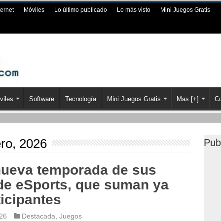
ternet
Móviles
Lo último publicado
Lo más visto
Mini Juegos Gratis
viles
Software
Tecnología
Mini Juegos Gratis
Mas [+]
Co
ero, 2026
Pub
 nueva temporada de sus
 de eSports, que suman ya
icipantes
026
Destacada
,
Juegos