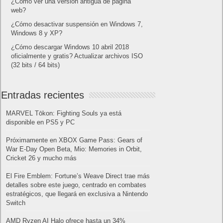
¿Cómo ver una versión antigua de página
web?
¿Cómo desactivar suspensión en Windows 7,
Windows 8 y XP?
¿Cómo descargar Windows 10 abril 2018
oficialmente y gratis? Actualizar archivos ISO
(32 bits / 64 bits)
Entradas recientes
MARVEL Tōkon: Fighting Souls ya está
disponible en PS5 y PC
Próximamente en XBOX Game Pass: Gears of
War E-Day Open Beta, Mio: Memories in Orbit,
Cricket 26 y mucho más
El Fire Emblem: Fortune’s Weave Direct trae más
detalles sobre este juego, centrado en combates
estratégicos, que llegará en exclusiva a Nintendo
Switch
AMD Ryzen AI Halo ofrece hasta un 34%