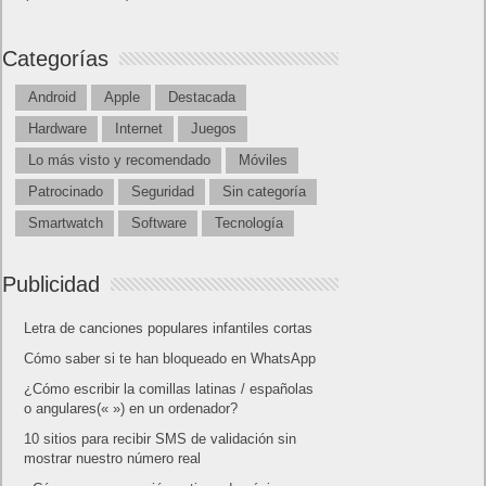
Categorías
Android
Apple
Destacada
Hardware
Internet
Juegos
Lo más visto y recomendado
Móviles
Patrocinado
Seguridad
Sin categoría
Smartwatch
Software
Tecnología
Publicidad
Letra de canciones populares infantiles cortas
Cómo saber si te han bloqueado en WhatsApp
¿Cómo escribir la comillas latinas / españolas
o angulares(« ») en un ordenador?
10 sitios para recibir SMS de validación sin
mostrar nuestro número real