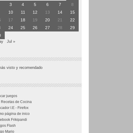
3
4
5
6
7
8
10
11
12
13
14
15
6
17
18
19
20
21
22
3
24
25
26
27
28
29
0
ay
Jul »
más visto y recomendado
car juegos
 Recetas de Cocina
cador I.E - Firefox
o página de inico
ebook Frikipandi
gos Flash
go Mario