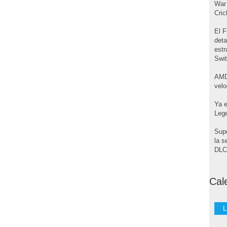
War 
Cri
El F
deta
estr
Swi
AMD
velo
Ya e
Leg
Supe
la s
DLC 
Cal
L