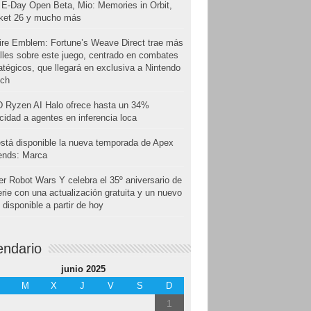
E-Day Open Beta, Mio: Memories in Orbit,
cket 26 y mucho más
ire Emblem: Fortune’s Weave Direct trae más
lles sobre este juego, centrado en combates
atégicos, que llegará en exclusiva a Nintendo
tch
 Ryzen AI Halo ofrece hasta un 34%
cidad a agentes en inferencia loca
stá disponible la nueva temporada de Apex
ends: Marca
r Robot Wars Y celebra el 35º aniversario de
erie con una actualización gratuita y un nuevo
disponible a partir de hoy
endario
junio 2025
M
X
J
V
S
D
1