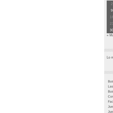
2
9
1
2
3
« M
Lo 
Bus
Las
Bus
Com
Fac
Jue
Jue