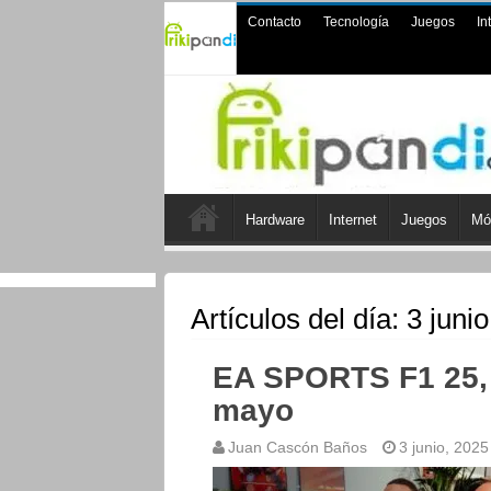
Contacto
Tecnología
Juegos
In
Hardware
Internet
Juegos
Mó
Artículos del día:
3 juni
EA SPORTS F1 25, 
mayo
Juan Cascón Baños
3 junio, 2025