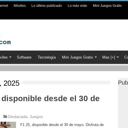
ternet
Móviles
Lo último publicado
Lo más visto
Mini Juegos Gratis
viles
Software
Tecnología
Mini Juegos Gratis
Mas [+]
Co
o, 2025
Pub
disponible desde el 30 de
Destacada
,
Juegos
F1 25, disponble desde el 30 de mayo. Disfruta de