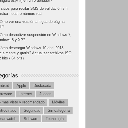
angulares(« ») en un ordenador?
 sitios para recibir SMS de validación sin
strar nuestro número real
ómo ver una versión antigua de página
b?
ómo desactivar suspensión en Windows 7,
ndows 8 y XP?
ómo descargar Windows 10 abril 2018
icialmente y gratis? Actualizar archivos ISO
 bits / 64 bits)
egorías
ndroid
Apple
Destacada
ardware
Internet
Juegos
o más visto y recomendado
Móviles
atrocinado
Seguridad
Sin categoría
martwatch
Software
Tecnología