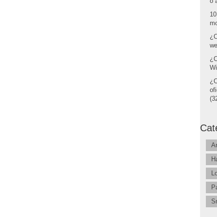
o 
10
mo
¿C
we
¿C
Wi
¿C
of
(32
Cat
A
H
L
P
S