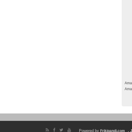
Ama
Ama
Powered by
.
Frikipandi.com