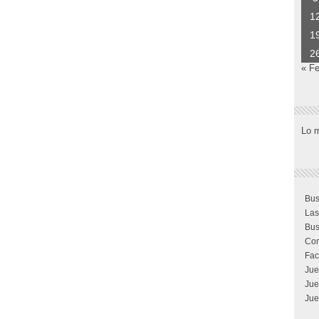
1
1
2
« F
Lo 
Bus
Las
Bus
Com
Fac
Jue
Jue
Jue