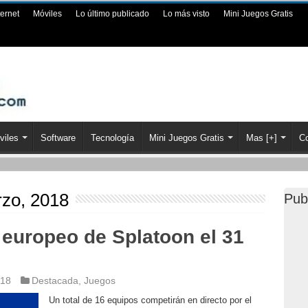
ternet
Móviles
Lo último publicado
Lo más visto
Mini Juegos Gratis
viles
Software
Tecnología
Mini Juegos Gratis
Mas [+]
Co
zo, 2018
Pub
 europeo de Splatoon el 31
018
Destacada
,
Juegos
Un total de 16 equipos competirán en directo por el