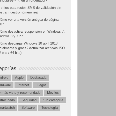
angulares(« ») en un ordenador?
 sitios para recibir SMS de validación sin
strar nuestro número real
ómo ver una versión antigua de página
b?
ómo desactivar suspensión en Windows 7,
ndows 8 y XP?
ómo descargar Windows 10 abril 2018
icialmente y gratis? Actualizar archivos ISO
 bits / 64 bits)
egorías
ndroid
Apple
Destacada
ardware
Internet
Juegos
o más visto y recomendado
Móviles
atrocinado
Seguridad
Sin categoría
martwatch
Software
Tecnología