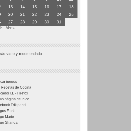
2
13
14
15
16
17
18
9
20
21
22
23
24
25
6
27
28
29
30
31
eb
Abr »
más visto y recomendado
car juegos
 Recetas de Cocina
cador I.E - Firefox
o página de inico
ebook Frikipandi
gos Flash
go Mario
go Shangai