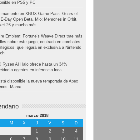
onible en PS5 y PC
ximamente en XBOX Game Pass: Gears of
E-Day Open Beta, Mio: Memories in Orbit,
cket 26 y mucho más
ire Emblem: Fortune’s Weave Direct trae más
lles sobre este juego, centrado en combates
atégicos, que llegará en exclusiva a Nintendo
tch
 Ryzen AI Halo ofrece hasta un 34%
cidad a agentes en inferencia loca
stá disponible la nueva temporada de Apex
ends: Marca
endario
marzo 2018
M
X
J
V
S
D
1
2
3
4
6
7
8
9
10
11