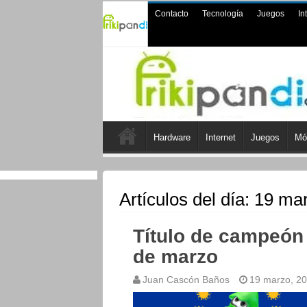
Contacto
Tecnología
Juegos
In
Hardware
Internet
Juegos
Mó
Artículos del día:
19 mar
Título de campeón
de marzo
Juan Cascón Baños
19 marzo, 2