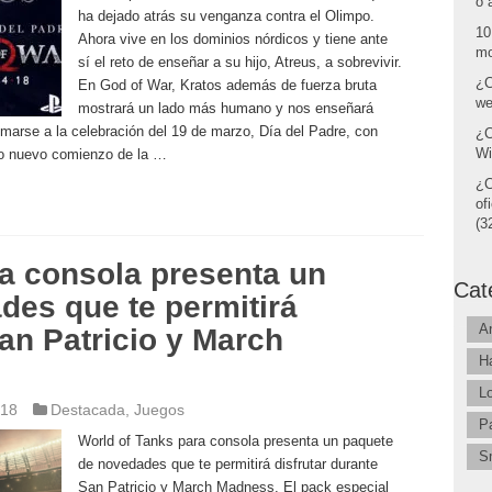
o 
ha dejado atrás su venganza contra el Olimpo.
10
Ahora vive en los dominios nórdicos y tiene ante
mo
sí el reto de enseñar a su hijo, Atreus, a sobrevivir.
¿C
En God of War, Kratos además de fuerza bruta
we
mostrará un lado más humano y nos enseñará
arse a la celebración del 19 de marzo, Día del Padre, con
¿C
Wi
do nuevo comienzo de la …
¿C
of
(32
a consola presenta un
Cat
des que te permitirá
A
San Patricio y March
H
L
018
Destacada
,
Juegos
P
World of Tanks para consola presenta un paquete
S
de novedades que te permitirá disfrutar durante
San Patricio y March Madness. El pack especial