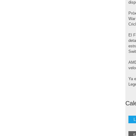
disp
Pró
War 
Cri
El F
deta
estr
Swi
AMD
velo
Ya e
Leg
Cal
L
5