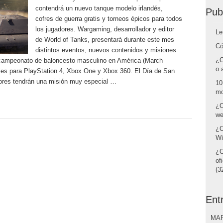
contendrá un nuevo tanque modelo irlandés,
Pub
cofres de guerra gratis y torneos épicos para todos
los jugadores. Wargaming, desarrollador y editor
Le
de World of Tanks, presentará durante este mes
Có
distintos eventos, nuevos contenidos y misiones
¿C
l campeonato de baloncesto masculino en América (March
o 
es para PlayStation 4, Xbox One y Xbox 360. El Día de San
dores tendrán una misión muy especial …
10
mo
¿C
we
¿C
Wi
¿C
of
(32
Ent
MAR