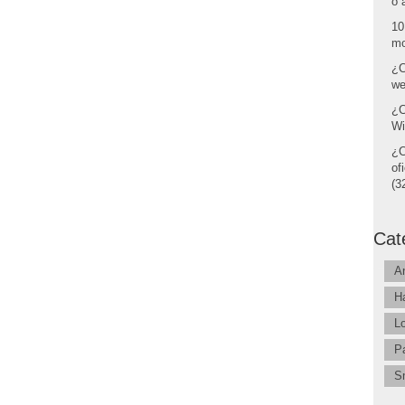
o 
10
mo
¿C
we
¿C
Wi
¿C
of
(32
Cat
A
H
L
P
S