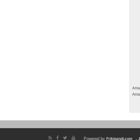
Ama
Ama
Powered by
.
Frikipandi.com