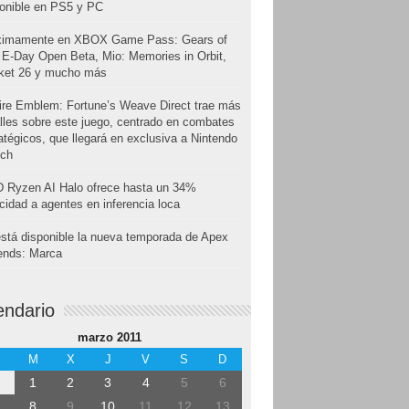
onible en PS5 y PC
ximamente en XBOX Game Pass: Gears of
E-Day Open Beta, Mio: Memories in Orbit,
cket 26 y mucho más
ire Emblem: Fortune’s Weave Direct trae más
lles sobre este juego, centrado en combates
atégicos, que llegará en exclusiva a Nintendo
tch
 Ryzen AI Halo ofrece hasta un 34%
cidad a agentes en inferencia loca
stá disponible la nueva temporada de Apex
ends: Marca
endario
marzo 2011
M
X
J
V
S
D
1
2
3
4
5
6
8
9
10
11
12
13