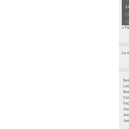
1
2
2
« F
Lo 
Bus
Las
Bus
Com
Fac
Jue
Jue
Jue