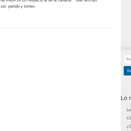
a de «NBA 2K11» respecto al de la canasta. . Leer artículo
set, partido y torneo.
Lo 
Le
Có
¿C