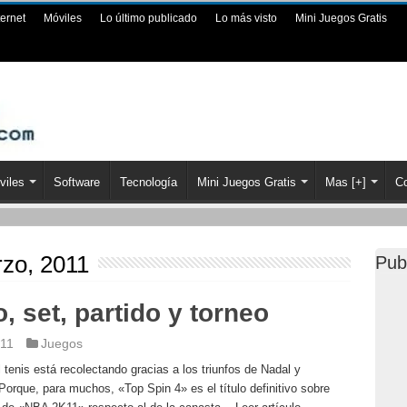
ternet
Móviles
Lo último publicado
Lo más visto
Mini Juegos Gratis
viles
Software
Tecnología
Mini Juegos Gratis
Mas [+]
Co
zo, 2011
Pub
, set, partido y torneo
011
Juegos
 tenis está recolectando gracias a los triunfos de Nadal y
rque, para muchos, «Top Spin 4» es el título definitivo sobre