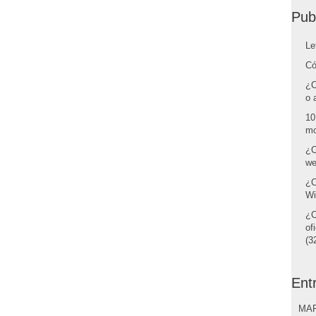
Pub
Le
Có
¿C
o 
10
mo
¿C
we
¿C
Wi
¿C
of
(32
Ent
MAR