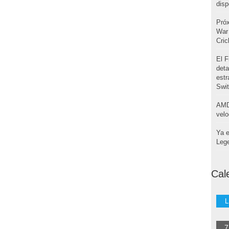
disp
Pró
War 
Cri
El F
deta
estr
Swi
AMD
velo
Ya e
Leg
Cal
L
7