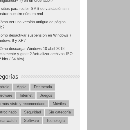
angulares(« ») en un ordenador?
 sitios para recibir SMS de validación sin
strar nuestro número real
ómo ver una versión antigua de página
b?
ómo desactivar suspensión en Windows 7,
ndows 8 y XP?
ómo descargar Windows 10 abril 2018
icialmente y gratis? Actualizar archivos ISO
 bits / 64 bits)
egorías
ndroid
Apple
Destacada
ardware
Internet
Juegos
o más visto y recomendado
Móviles
atrocinado
Seguridad
Sin categoría
martwatch
Software
Tecnología