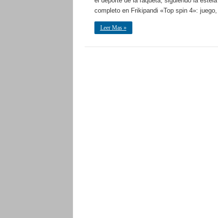
el deporte de la raqueta, siguiendo la estel
completo en Frikipandi «Top spin 4»: juego, 
Leer Mas »