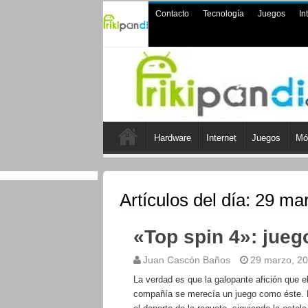
Contacto
Tecnología
Juegos
In
Hardware
Internet
Juegos
Mó
Artículos del día:
29 mar
«Top spin 4»: juego
Juan Cascón Baños
29 marzo, 2
La verdad es que la galopante afición que el
compañía se merecía un juego como éste. Po