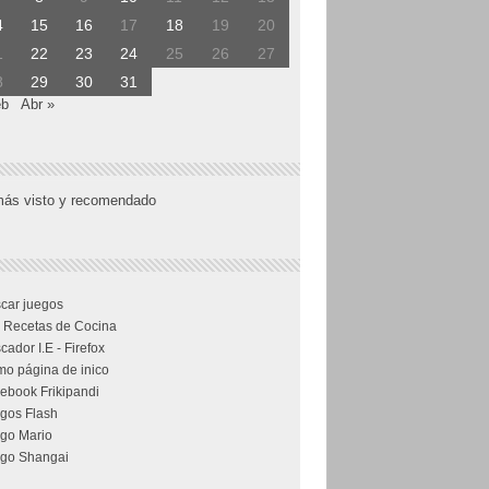
4
15
16
17
18
19
20
1
22
23
24
25
26
27
8
29
30
31
eb
Abr »
más visto y recomendado
car juegos
 Recetas de Cocina
cador I.E - Firefox
o página de inico
ebook Frikipandi
gos Flash
go Mario
go Shangai