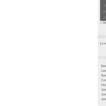
1
1
2
« Di
Lo 
Bus
Las
Bus
Com
Fac
Jue
Jue
Jue