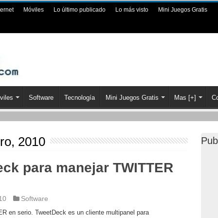
ternet
Móviles
Lo último publicado
Lo más visto
Mini Juegos Gratis
viles
Software
Tecnología
Mini Juegos Gratis
Mas [+]
Co
ro, 2010
Pub
eck para manejar TWITTER
10
Software
 en serio. TweetDeck es un cliente multipanel para