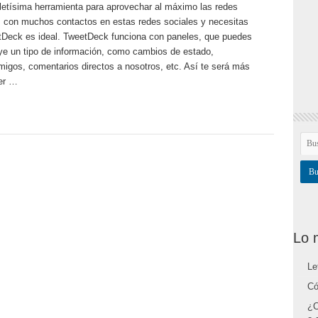
tísima herramienta para aprovechar al máximo las redes
s con muchos contactos en estas redes sociales y necesitas
eetDeck es ideal. TweetDeck funciona con paneles, que puedes
luye un tipo de información, como cambios de estado,
igos, comentarios directos a nosotros, etc. Así te será más
eer …
Lo 
Le
Có
¿C