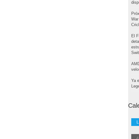
disp
Pró
War 
Cri
El F
deta
estr
Swi
AMD
velo
Ya e
Leg
Cal
L
4