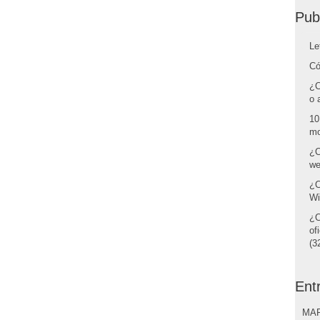
Pub
Le
Có
¿C
o 
10
mo
¿C
we
¿C
Wi
¿C
of
(32
Ent
MAR