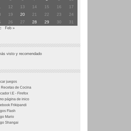
1
12
13
14
15
16
17
8
19
20
21
22
23
24
5
26
27
28
29
30
31
c
Feb »
más visto y recomendado
car juegos
 Recetas de Cocina
cador I.E - Firefox
o página de inico
ebook Frikipandi
gos Flash
go Mario
go Shangai