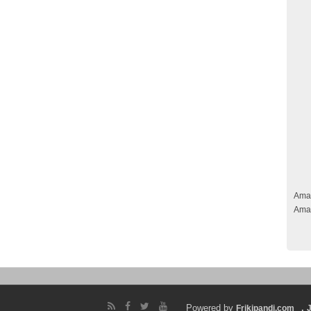
Ama
Ama
Powered by
.
Frikipandi.com