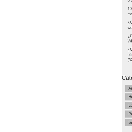
o 
10
mo
¿C
we
¿C
Wi
¿C
of
(32
Cat
A
H
L
P
S