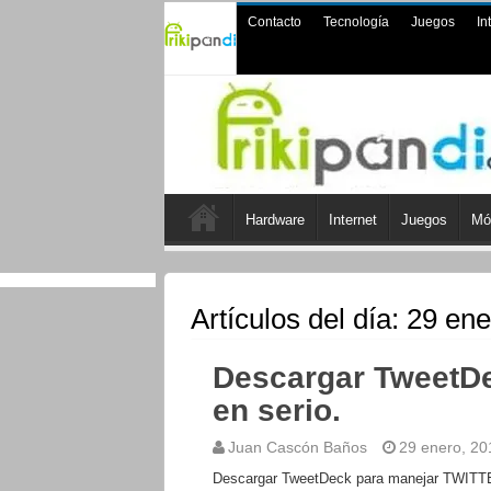
Contacto
Tecnología
Juegos
In
Hardware
Internet
Juegos
Mó
Artículos del día:
29 ene
Descargar TweetD
en serio.
Juan Cascón Baños
29 enero, 20
Descargar TweetDeck para manejar TWITTER