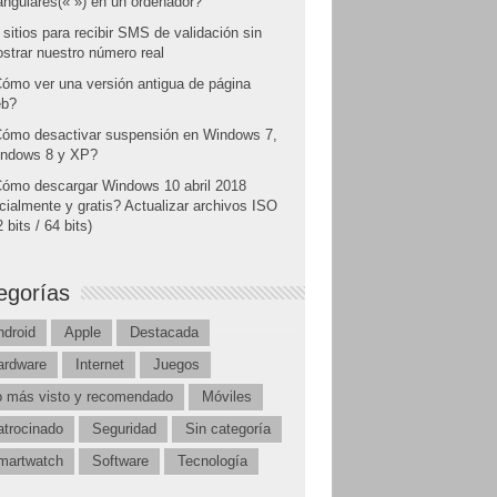
angulares(« ») en un ordenador?
 sitios para recibir SMS de validación sin
strar nuestro número real
ómo ver una versión antigua de página
b?
ómo desactivar suspensión en Windows 7,
ndows 8 y XP?
ómo descargar Windows 10 abril 2018
icialmente y gratis? Actualizar archivos ISO
 bits / 64 bits)
egorías
ndroid
Apple
Destacada
ardware
Internet
Juegos
o más visto y recomendado
Móviles
atrocinado
Seguridad
Sin categoría
martwatch
Software
Tecnología