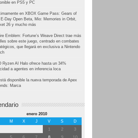
onible en PS5 y PC
ximamente en XBOX Game Pass: Gears of
E-Day Open Beta, Mio: Memories in Orbit,
cket 26 y mucho más
ire Emblem: Fortune’s Weave Direct trae más
lles sobre este juego, centrado en combates
atégicos, que llegará en exclusiva a Nintendo
tch
 Ryzen AI Halo ofrece hasta un 34%
cidad a agentes en inferencia loca
stá disponible la nueva temporada de Apex
ends: Marca
endario
enero 2010
M
X
J
V
S
D
1
2
3
5
6
7
8
9
10